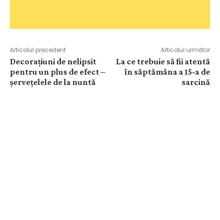
Articolul precedent
Articolul următor
Decorațiuni de nelipsit
La ce trebuie să fii atentă
pentru un plus de efect –
în săptămâna a 15-a de
șervețelele de la nuntă
sarcină