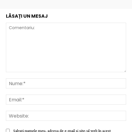
LĂSAȚI UN MESAJ
Comentariu:
Nu
Ema
Web
Salvați numele meu, adresa de e-mail și site-ul web în acest