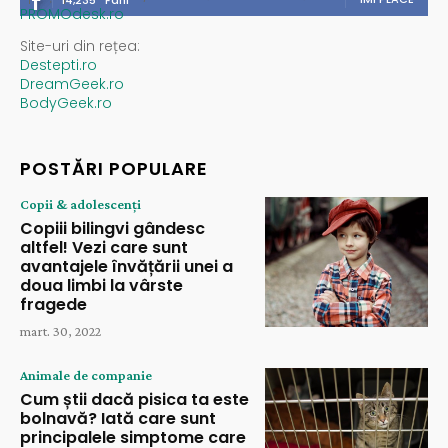
PROMOdesk.ro
Site-uri din rețea:
Destepti.ro
DreamGeek.ro
BodyGeek.ro
POSTĂRI POPULARE
Copii & adolescenți
Copiii bilingvi gândesc
altfel! Vezi care sunt
avantajele învățării unei a
doua limbi la vârste
fragede
mart. 30, 2022
Animale de companie
Cum știi dacă pisica ta este
bolnavă? Iată care sunt
principalele simptome care