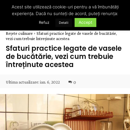
Acest site utilizează cookie-uri pentru a vă îmbunătăți
experiența. Dacă nu sunteți de acord, puteți renunța:
Accept
Refuz
Detalii
Rețete culinare
Sfaturi practice legate de vasele de bucătărie,
vezi cum trebuie întreținute acestea
Sfaturi practice legate de vasele
de bucătărie, vezi cum trebuie
întreținute acestea
Ultima actualizare:
ian. 6, 2022
0