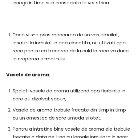
innegri in timp si in consecinta le vor strica.
Daca vi s-a prins mancarea de un vas emailat,
lasati-l la inmuiat in apa clocotita, nu utilizati apa
rece pentru ca trecerea de la cald la rece va duce
la craparea e-mail-ului.
Vasele de arama:
Spalati vasele de arama utilizand apa fierbinte in
care ati dizolvat sapun;
Vasele de arama trebuie frecate din timp in timp
cu un amestec de sare umeda si otet;
Pentru a intretine bine vasele de arama ele trebuie
frecate o data pe luna cu lamaie inmuiata in sare;