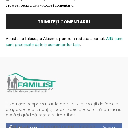
browser pentru data viitoare i comentariu.
Acest site folosește Akismet pentru a reduce spamul.
Află cum
sunt procesate datele comentariilor tale
.
Discutăm despre situațiile de zi cu zi ale vieții de familie:
dragoste, relații, nunți și ocazii speciale, sarcină, animale,
casă și grădină, rețete și timp liber.
Spații publicitare / reclamă administrată de
ÎMI PLACE
14,235
Fani