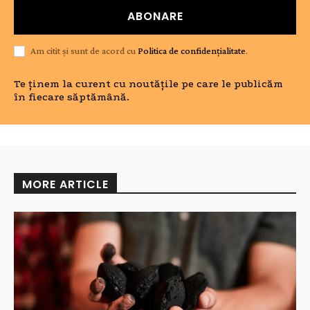
ABONARE
Am citit și sunt de acord cu
Politica de confidențialitate
.
Te ținem la curent cu noutățile pe care le publicăm
în fiecare săptămână.
MORE ARTICLE