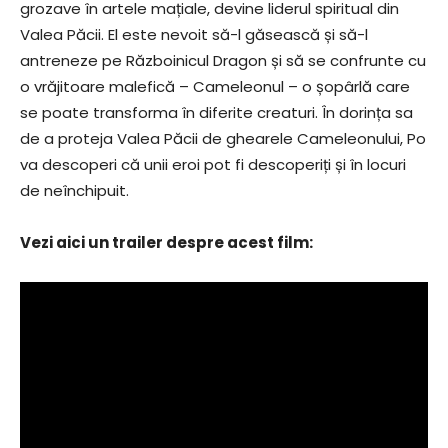
grozave în artele mațiale, devine liderul spiritual din
Valea Păcii. El este nevoit să-l găsească și să-l
antreneze pe Războinicul Dragon și să se confrunte cu
o vrăjitoare malefică – Cameleonul – o șopârlă care
se poate transforma în diferite creaturi. În dorința sa
de a proteja Valea Păcii de ghearele Cameleonului, Po
va descoperi că unii eroi pot fi descoperiți și în locuri
de neînchipuit.
Vezi aici un trailer despre acest film: