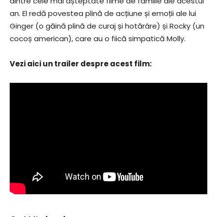
dintre cele mai așteptate filme de familie ale acestui
an. El redă povestea plină de acțiune și emoții ale lui
Ginger (o găină plină de curaj și hotărâre) și Rocky (un
cocoș american), care au o fiică simpatică Molly.
Vezi aici un trailer despre acest film: