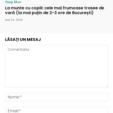
Timp liber
La munte cu copiii: cele mai frumoase trasee de
vară (la mai puțin de 2-3 ore de București)
mai 25, 2026
LĂSAȚI UN MESAJ
Comentariu:
Nu
Ema