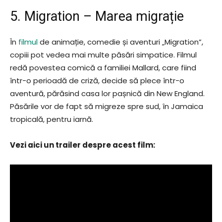
5. Migration – Marea migrație
În
filmul
de animație, comedie și aventuri „Migration”,
copiii pot vedea mai multe păsări simpatice. Filmul
redă povestea comică a familiei Mallard, care fiind
într-o perioadă de criză, decide să plece într-o
aventură, părăsind casa lor pașnică din New England.
Păsările vor de fapt să migreze spre sud, în Jamaica
tropicală, pentru iarnă.
Vezi aici un trailer despre acest film: