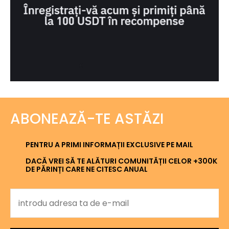
ABONEAZĂ-TE ASTĂZI
PENTRU A PRIMI INFORMAȚII EXCLUSIVE PE MAIL
DACĂ VREI SĂ TE ALĂTURI COMUNITĂȚII CELOR +300K
DE PĂRINȚI CARE NE CITESC ANUAL