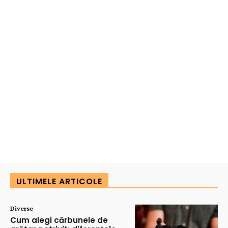
ULTIMELE ARTICOLE
Diverse
Cum alegi cărbunele de