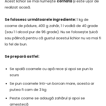
Acest lichior se mai numește
cornată
și este ușor de
realizat acasă.
Se folosesc următoarele ingrediente:
1 kg de
coarne de pădure, 400 g zahăr, 1 l vodkă de 40 grade
(sau 1 l alcool pur de 96 grade). Nu se folosește țuică
sau pălincă pentru că gustul acestui lichior nu va mai fi
la fel de bun.
Se prepară astfel:
Se spală coarnele cu apă rece și apoi se pun la
scurs
Se pun coarnele într-un borcan mare, acesta ar
putea fi cam de 3 kg
Peste coarne se adaugă zahărul și apoi se
amestecă