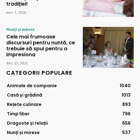
tradiției!
nov. 1, 2021
Nunți și mirese
Cele mai frumoase
discursuri pentru nuntă, ce
trebuie să spui pentru a
impresiona
dec. 27, 2021
CATEGORII POPULARE
Animale de companie
1040
Casă și grădină
1013
Rețete culinare
893
Timp liber
796
Dragoste și relații
656
Nunți și mirese
537