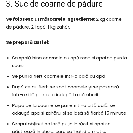
3. Suc de coarne de pădure
Se folosesc următoarele ingrediente:
2 kg coarne
de pădure, 2 l apă, 1 kg zahăr.
Se prepară astfel:
Se spală bine coarnele cu apă rece și apoi se pun la
scurs
Se pun la fiert coarnele într-o oală cu apă
După ce au fiert, se scot coarnele și se pasează
într-o sită pentru a îndepărta sâmburii
Pulpa de la coarne se pune într-o altă oală, se
adaugă apa și zahărul și se lasă să fiarbă 15 minute
Siropul obținut se lasă puțin la răcit și apoi se
păstrează în sticle, care se închid ermetic.