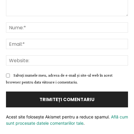
Comentariu:
Nu
Ema
Web
Salvați numele meu, adresa de e-mail și site-ul web în acest
browser pentru data viitoare i comentariu.
Acest site folosește Akismet pentru a reduce spamul.
Află cum
sunt procesate datele comentariilor tale
.