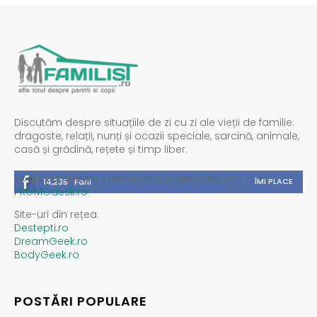
Discutăm despre situațiile de zi cu zi ale vieții de familie:
dragoste, relații, nunți și ocazii speciale, sarcină, animale,
casă și grădină, rețete și timp liber.
Spații publicitare / reclamă administrată de
ÎMI PLACE
14,235
Fani
PROMOdesk.ro
Site-uri din rețea:
Destepti.ro
DreamGeek.ro
BodyGeek.ro
POSTĂRI POPULARE