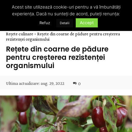
Acest site utilizează cookie-uri pentru a vă îmbunătăți
experiența. Dacă nu sunteți de acord, puteți renunța:
Accept
Refuz
Detalii
Rețete culinare
Rețete din coarne de pădure pentru creșterea
rezistenței organismului
Rețete din coarne de pădure
pentru creșterea rezistenței
organismului
Ultima actualizare:
aug. 29, 2022
0