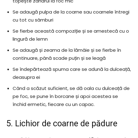
topește zahărul la foc mic
Se adaugă pulpa de la coarne sau coarnele întregi
cu tot cu sâmburi
Se fierbe această compoziție și se amestecă cu o
lingură de lemn
Se adaugă și zeama de la lămâie și se fierbe în
continuare, până scade puțin și se leagă
Se îndepărtează spuma care se adună la dulceață,
deasupra ei
Când a scăzut suficient, se dă oala cu dulceață de
pe foc, se pune în borcane și apoi acestea se
închid ermetic, fiecare cu un capac.
5. Lichior de coarne de pădure