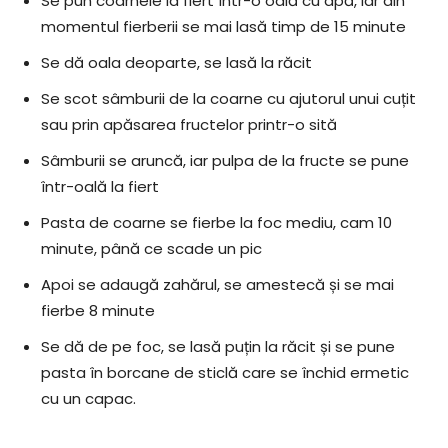
Se pun coarnele la fiert într-o oală cu apă, iar din
momentul fierberii se mai lasă timp de 15 minute
Se dă oala deoparte, se lasă la răcit
Se scot sâmburii de la coarne cu ajutorul unui cuțit
sau prin apăsarea fructelor printr-o sită
Sâmburii se aruncă, iar pulpa de la fructe se pune
într-oală la fiert
Pasta de coarne se fierbe la foc mediu, cam 10
minute, până ce scade un pic
Apoi se adaugă zahărul, se amestecă și se mai
fierbe 8 minute
Se dă de pe foc, se lasă puțin la răcit și se pune
pasta în borcane de sticlă care se închid ermetic
cu un capac.