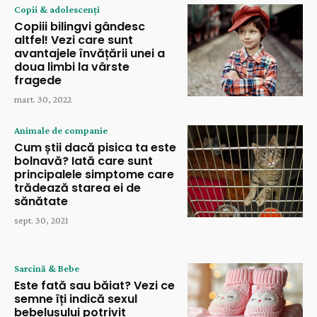
Copii & adolescenți
Copiii bilingvi gândesc
altfel! Vezi care sunt
avantajele învățării unei a
doua limbi la vârste
fragede
mart. 30, 2022
Animale de companie
Cum știi dacă pisica ta este
bolnavă? Iată care sunt
principalele simptome care
trădează starea ei de
sănătate
sept. 30, 2021
Sarcină & Bebe
Este fată sau băiat? Vezi ce
semne îți indică sexul
bebelușului potrivit