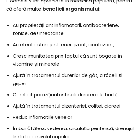
Coarnele sunt apreciate în medicina populară, pentru
că oferă multe
beneficii organismului
:
Au proprietăți antiinflamatorii, antibacteriene,
tonice, dezinfectante
Au efect astringent, energizant, cicatrizant,
Cresc imunitatea prin faptul că sunt bogate în
vitamine și minerale
Ajută în tratamentul durerilor de gât, a răcelii și
gripei
Combat paraziții intestinali, durerea de burtă
Ajută în tratamentul dizenteriei, colitei, diareei
Reduc inflamațiile venelor
Îmbunătățesc vederea, circulația periferică, drenajul
limfatic la nivelul capului