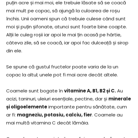
puțin acre și mai moi, ele trebuie lăsate să se coacă
mai mult pe copac, să ajungă la culoarea de roșu
închis. Unii oameni spun că trebuie culese când sunt
moi și puțin șifonate, atunci sunt foarte bine coapte.
Alții le culeg roșii iar apoi le mai țin acasă pe hârtie,
câteva zile, să se coacă, iar apoi fac dulceață și sirop
din ele.
Se spune că gustul fructelor poate varia de la un
copac la altul; unele pot fi mai acre decât altele.
Coarnele sunt bogate în
vitamine A, B1, B2 și C.
Au
acizi, taninuri, uleiuri esențiale, pectine, dar și
minerale
și oligoelemente
importante pentru sănătate, cum
ar fi:
magneziu, potasiu, calciu, fier
. Coarnele au
mai multă vitamina C decât lămâia.