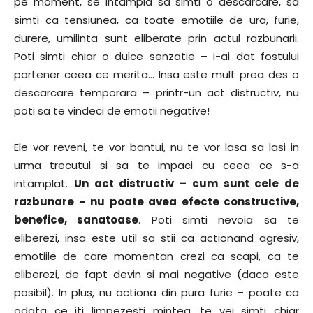
pe moment, se intampla sa simti o descarcare, sa
simti ca tensiunea, ca toate emotiile de ura, furie,
durere, umilinta sunt eliberate prin actul razbunarii.
Poti simti chiar o dulce senzatie – i-ai dat fostului
partener ceea ce merita… Insa este mult prea des o
descarcare temporara – printr-un act distructiv, nu
poti sa te vindeci de emotii negative!
Ele vor reveni, te vor bantui, nu te vor lasa sa lasi in
urma trecutul si sa te impaci cu ceea ce s-a
intamplat.
Un act distructiv – cum sunt cele de
razbunare – nu poate avea efecte constructive,
benefice, sanatoase
. Poti simti nevoia sa te
eliberezi, insa este util sa stii ca actionand agresiv,
emotiile de care momentan crezi ca scapi, ca te
eliberezi, de fapt devin si mai negative (daca este
posibil). In plus, nu actiona din pura furie – poate ca
odata ce iti limpezesti mintea, te vei simti chiar