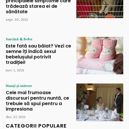
principalele simptome care
trădează starea ei de
sănătate
sept. 30, 2021
Sarcină & Bebe
Este fată sau băiat? Vezi ce
semne îți indică sexul
bebelușului potrivit
tradiției!
nov. 1, 2021
Nunți și mirese
Cele mai frumoase
discursuri pentru nuntă, ce
trebuie să spui pentru a
impresiona
dec. 27, 2021
CATEGORII POPULARE