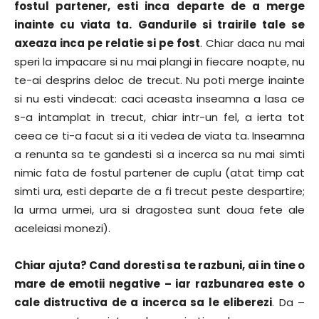
fostul partener, esti inca departe de a merge
inainte cu viata ta. Gandurile si trairile tale se
axeaza inca pe relatie si pe fost
. Chiar daca nu mai
speri la impacare si nu mai plangi in fiecare noapte, nu
te-ai desprins deloc de trecut. Nu poti merge inainte
si nu esti vindecat: caci aceasta inseamna a lasa ce
s-a intamplat in trecut, chiar intr-un fel, a ierta tot
ceea ce ti-a facut si a iti vedea de viata ta. Inseamna
a renunta sa te gandesti si a incerca sa nu mai simti
nimic fata de fostul partener de cuplu (atat timp cat
simti ura, esti departe de a fi trecut peste despartire;
la urma urmei, ura si dragostea sunt doua fete ale
aceleiasi monezi).
Chiar ajuta? Cand doresti sa te razbuni, ai in tine o
mare de emotii negative – iar razbunarea este o
cale distructiva de a incerca sa le eliberezi
. Da –