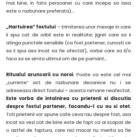
mai bine, in fata persoanei cu care incepe sa iasa
este o razbunare preferata)…
„Hartuirea” fostului
– trimiterea unor mesaje in care
ii spui cat de oribil este in realitate; jigniri care sa ii
atinga punctele sensibile (ca fost partener, cunosti ce
sa ii spui asa incat sa fie afectat), vorbe care sa il/o
faca sa se simta ultimul om de pe pamant…
Ritualul aruncarii cu noroi
. Poate ca este cel mai
„cuminte” act de razbunare deoarece nu i se
adreseaza direct fostului – acesta ramane neafectat.
Este vorba de intalnirea cu prietenii si discutia
despre fostul partener, facandu-l cu ou si otet
.
Toti prietenii vor spune cate ceva rau despre fost, asa
incat sa vezi cat de bine este de fapt ca ai scapat de
o astfel de faptura, care nici macar nu merita sa fie