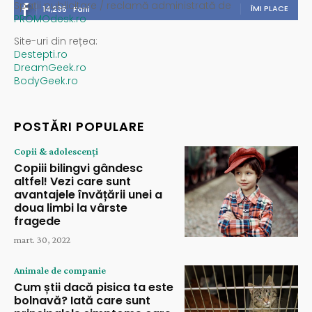
Spații publicitare / reclamă administrată de
ÎMI PLACE
14,235
Fani
PROMOdesk.ro
Site-uri din rețea:
Destepti.ro
DreamGeek.ro
BodyGeek.ro
POSTĂRI POPULARE
Copii & adolescenți
Copiii bilingvi gândesc
altfel! Vezi care sunt
avantajele învățării unei a
doua limbi la vârste
fragede
mart. 30, 2022
Animale de companie
Cum știi dacă pisica ta este
bolnavă? Iată care sunt