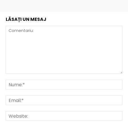
LĂSAȚI UN MESAJ
Comentariu:
Nu
Ema
Web