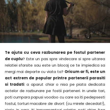
Te ajuta cu ceva razbunarea pe fostul partener
de cuplu
? Este un pas spre vindecare si spre uitarea
relatiei sfarsite sau este un blocaj ce te impiedica sa
mergi mai departe cu viata ta?
Oricum ar fi, este un
act extrem de popular printre partenerii parasiti
si tradati
: a aparut chiar o nisa pe piata dedicata
actelor de razbunare pe fostii parteneri. In unele tari,
poti cumpara papusi voodoo cu care sa iti pedepsesti
fostul, torturi macabre de divort (cu mirele decedat!),
sicrie in care iti inmormantezi relatia; poti chiar livra