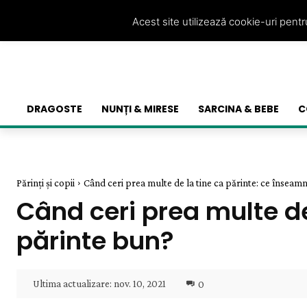
Acest site utilizează cookie-uri pent
DRAGOSTE
NUNȚI & MIRESE
SARCINA & BEBE
C
Părinți și copii
Când ceri prea multe de la tine ca părinte: ce înseamnă
Când ceri prea multe de
părinte bun?
Ultima actualizare:
nov. 10, 2021
0