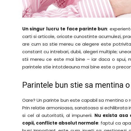
Un singur lucru te face parinte bun
: experient
carti si articole, oricate cunostinte acumulezi, pra
are cum sa stie mereu ce alegere este potrivita
constant cu intrebari, dubii, alegeri multiple; uneo
stii mereu ce este mai bine – iar daca o spui, 
parintele stie intotdeauna mai bine este o preco
Parintele bun stie sa mentina o
Oare? Un parinte bun este capabil sa mentina o r
Prin relatie armonioasa, sanatoasa si echilibrata i
si cel al autoritatii, al impunerii.
Nu exista asa c
copii, conflicte absolut normale
: faptul ca apa
bun! Important este cum inveti sa gestionezi a