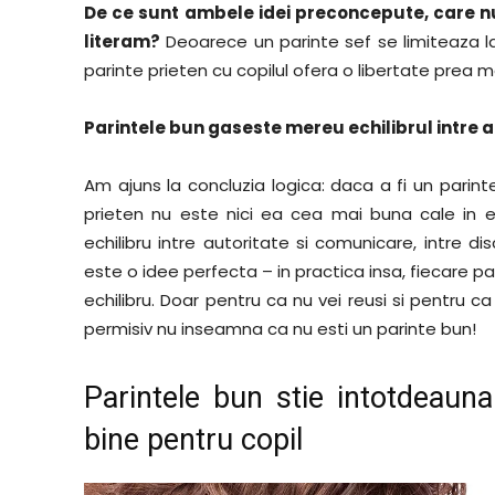
De ce sunt ambele idei preconcepute, care nu
literam?
Deoarece un parinte sef se limiteaza la s
parinte prieten cu copilul ofera o libertate prea m
Parintele bun gaseste mereu echilibrul intre 
Am ajuns la concluzia logica: daca a fi un parint
prieten nu este nici ea cea mai buna cale in ed
echilibru intre autoritate si comunicare, intre disci
este o idee perfecta – in practica insa, fiecare par
echilibru. Doar pentru ca nu vei reusi si pentru ca 
permisiv nu inseamna ca nu esti un parinte bun!
Parintele bun stie intotdeaun
bine pentru copil