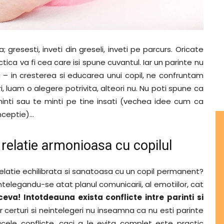
a; gresesti, inveti din greseli, inveti pe parcurs. Oricate
ctica va fi cea care isi spune cuvantul. Iar un parinte nu
 – in cresterea si educarea unui copil, ne confruntam
ri, luam o alegere potrivita, alteori nu. Nu poti spune ca
minti sau te minti pe tine insati (vechea idee cum ca
nceptie)…
 relatie armonioasa cu copilul
elatie echilibrata si sanatoasa cu un copil permanent?
ntelegandu-se atat planul comunicarii, al emotiilor, cat
eva! Intotdeauna exista conflicte intre parinti si
r certuri si neintelegeri nu inseamna ca nu esti parinte
cele conflicte, caci a le evita complet este practic