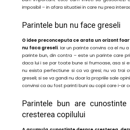
imposibil – in afara situatiei in care nu prea intera
Parintele bun nu face greseli
O idee preconceputa ce arata un orizont foart
nu faca greseli
. Iar un parinte convins ca el nu 
parinte bun, din contra – este un parinte care pr
daca lui i se par toate bune si frumoase, asa si e
nu exista perfectiune si ca va gresi; nu va trai 
greseli; si se va gandi nu doar la propriile sale opinii 
convinsi ca au fost parinti buni au copii care i-ar 
Parintele bun are cunostinte 
cresterea copilului
A acumula cunostinte despre cresterea, dezv