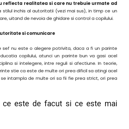
 reflecta realitatea si care nu trebuie urmate ad
tilul inchis al autoritatii (vezi mai sus), in timp ce un
are, uitand de nevoia de ghidare si control a copilului.
autoritate si comunicare
e sef nu este o alegere potrivita, daca a fi un parinte
ucatia copilului, atunci un parinte bun va gasi acel
plina si intelegere, intre reguli si afectiune. In teorie,
inte stie ca este de multe ori prea dificil sa atingi acel
se intampla de multe ori sa fii fie prea strict, ori prea
a ce este de facut si ce este mai