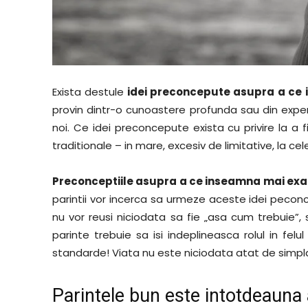
Exista destule
idei preconcepute asupra a ce 
provin dintr-o cunoastere profunda sau din experi
noi. Ce idei preconcepute exista cu privire la a f
traditionale – in mare, excesiv de limitative, la ce
Preconceptiile asupra a ce inseamna mai exact
parintii vor incerca sa urmeze aceste idei peconc
nu vor reusi niciodata sa fie „asa cum trebuie”, sa
parinte trebuie sa isi indeplineasca rolul in fel
standarde! Viata nu este niciodata atat de simpla
Parintele bun este intotdeauna 