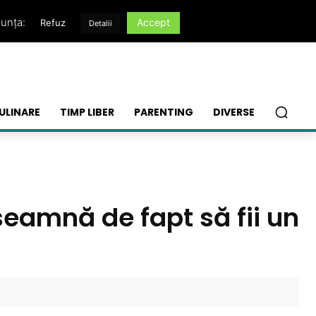
nunța:
Accept
Refuz
Detalii
ULINARE
TIMP LIBER
PARENTING
DIVERSE
seamnă de fapt să fii un