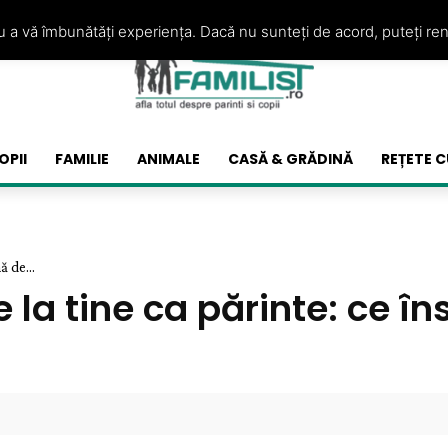
ru a vă îmbunătăți experiența. Dacă nu sunteți de acord, puteți re
OPII
FAMILIE
ANIMALE
CASĂ & GRĂDINĂ
REȚETE C
 de...
 la tine ca părinte: ce în