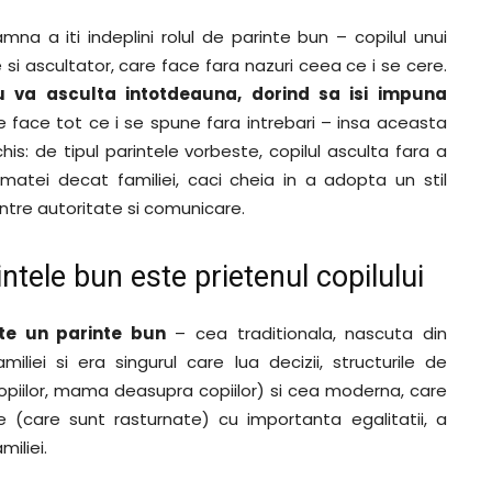
amna a iti indeplini rolul de parinte bun – copilul unui
 si ascultator, care face fara nazuri ceea ce i se cere.
u va asculta intotdeauna, dorind sa isi impuna
are face tot ce i se spune fara intrebari – insa aceasta
chis: de tipul parintele vorbeste, copilul asculta fara a
 armatei decat familiei, caci cheia in a adopta un stil
ntre autoritate si comunicare.
intele bun este prietenul copilului
ste un parinte bun
– cea traditionala, nascuta din
iliei si era singurul care lua decizii, structurile de
copiilor, mama deasupra copiilor) si cea moderna, care
te (care sunt rasturnate) cu importanta egalitatii, a
miliei.