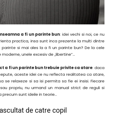
inseamna a fi un parinte bun
: idei vechi si noi, ce nu
enta practica, insa sunt inca prezente la multi dintre
i parinte si mai ales la a fi un parinte bun? De la cele
le moderne, unele excesiv de „libertine”…
 a fi un parinte bun trebuie privite ca atare
: daca
epute, aceste idei ce nu reflecta realitatea ca atare,
 se relaxeze si sa isi permita sa fie ei insisi. Fiecare
ul sau propriu, nu urmand un manual strict de reguli si
 precum sunt ideile in teorie…
ascultat de catre copil