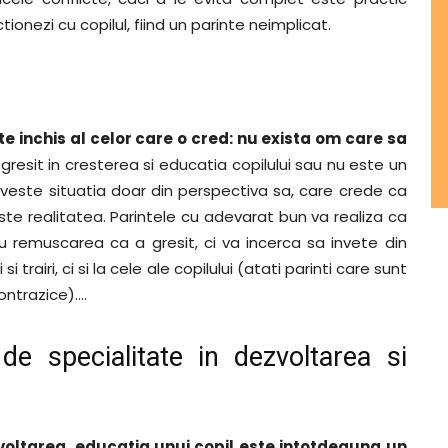
ctionezi cu copilul, fiind un parinte neimplicat.
e inchis al celor care o cred: nu exista om care sa
a gresit in cresterea si educatia copilului sau nu este un
iveste situatia doar din perspectiva sa, care crede ca
ste realitatea. Parintele cu adevarat bun va realiza ca
cu remuscarea ca a gresit, ci va incerca sa invete din
si trairi, ci si la cele ale copilului (atati parinti care sunt
contrazice)….
de specialitate in dezvoltarea si
oltarea, educatia unui copil este intotdeauna un