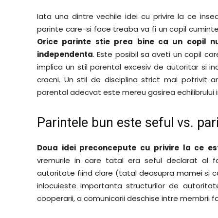
Iata una dintre vechile idei cu privire la ce inse
parinte care-si face treaba va fi un copil cuminte
Orice parinte stie prea bine ca un copil n
independenta
. Este posibil sa aveti un copil c
implica un stil parental excesiv de autoritar si in
cracni. Un stil de disciplina strict mai potrivit
parental adecvat este mereu gasirea echilibrului i
Parintele bun este seful vs. par
Doua idei preconcepute cu privire la ce e
vremurile in care tatal era seful declarat al fam
autoritate fiind clare (tatal deasupra mamei si 
inlocuieste importanta structurilor de autorita
cooperarii, a comunicarii deschise intre membrii fa