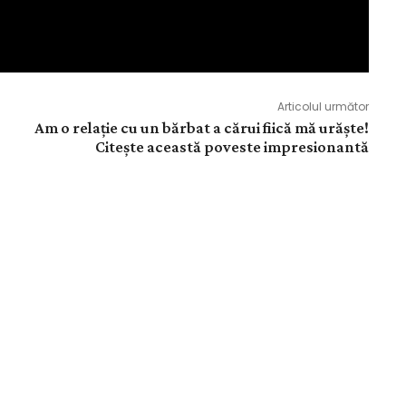
Articolul următor
Am o relație cu un bărbat a cărui fiică mă urăște!
Citește această poveste impresionantă