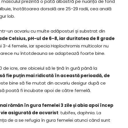
 masculul prezintă o pată albastră pe nuanța de fond
ălbuie, înotătoarea dorsală are 25-29 radii, cea anală
gur lob.
într-un acvariu cu multe adăposturi și substrat din
ade Celsius, pH-ul de 6-8, iar duritatea de 8 grade
și 3-4 femele, iar specia Haplochromis multicolor nu
deoarece nu întotdeauna se adaptează foarte bine.
 icre, are obiceiul să le țină în gură până la
ă fie puțin mai ridicată în această perioadă, de
 este bine să fie mutat din acvariu desigur după ce
să poată fi incubate apoi de către femelă.
i mai rămăn în gura femelei 3 zile și abia apoi încep
 vie asigurată de acvarist
: tubifex, daphnia. La
ința de a se refugia în gura femelei atunci când sunt