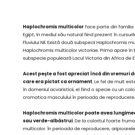
Haplochromis multicolor
face parte din familia 
Egipt, în mediul său natural fiind prezent în cursuril
Fluviului Nil. Există două subspecii Haplochromis m
Haplochromis multicolor victoriae. Prima apare în Bazi
subspecie populează Lacul Victoria din Africa de Es
Acest pește a fost apreciat încă din vremuri 
care era pictat ca ornament
. Le fel de mult es
în domeniul acvaristicii, el fiind o specie cu un co
cromatica masculului în perioada de reproducere
Haplochromis multicolor poate avea lungimea c
sau verde-albăstrui
. De la coloritul foarte fru
multicolor. În perioada de reproducere, aripioare