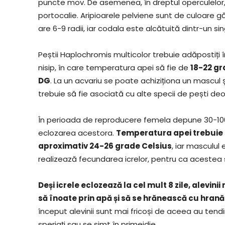
puncte mov. De asemenea, în dreptul operculelor,
portocalie. Aripioarele pelviene sunt de culoare g
are 6-9 radii, iar codala este alcătuită dintr-un sin
Peștii Haplochromis multicolor trebuie adăpostiți 
nisip, în care temperatura apei să fie de
18-22 gr
DG
. La un acvariu se poate achiziționa un mascul 
trebuie să fie asociată cu alte specii de pești 
În perioada de reproducere femela depune 30-100 de
eclozarea acestora.
Temperatura apei trebuie s
aproximativ 24-26 grade Celsius
, iar masculul
realizează fecundarea icrelor, pentru ca acestea 
Deși icrele eclozează la cel mult 8 zile, alevini
să înoate prin apă și să se hrănească cu hrană
început alevinii sunt mai fricoși de aceea au tend
speriați sau se simt în primejdie.