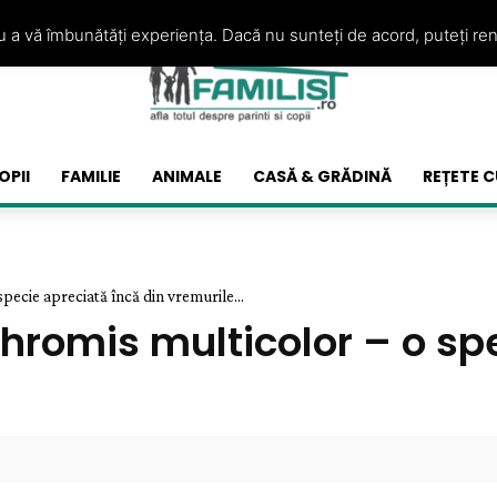
ru a vă îmbunătăți experiența. Dacă nu sunteți de acord, puteți re
OPII
FAMILIE
ANIMALE
CASĂ & GRĂDINĂ
REȚETE C
pecie apreciată încă din vremurile...
hromis multicolor – o sp