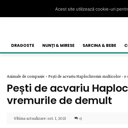
Acest site utilizează cookie-uri pent
DRAGOSTE
NUNȚI & MIRESE
SARCINA & BEBE
C
Animale de companie
Pești de acvariu Haplochromis multicolor - o s
Pești de acvariu Haploc
vremurile de demult
Ultima actualizare:
oct. 1, 2021
0