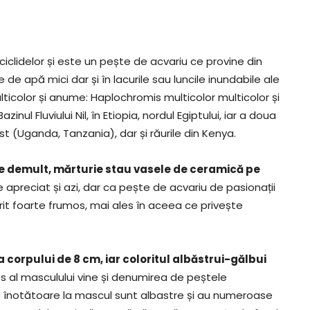
ciclidelor și este un pește de acvariu ce provine din
e de apă mici dar și în lacurile sau luncile inundabile ale
ulticolor și anume: Haplochromis multicolor multicolor și
nul Fluviului Nil, în Etiopia, nordul Egiptului, iar a doua
t (Uganda, Tanzania), dar și răurile din Kenya.
de demult, mărturie stau vasele de ceramică pe
te apreciat și azi, dar ca pește de acvariu de pasionații
lorit foarte frumos, mai ales în aceea ce privește
.
orpului de 8 cm, iar coloritul albăstrui-gălbui
mos al masculului vine și denumirea de peștele
le înotătoare la mascul sunt albastre și au numeroase