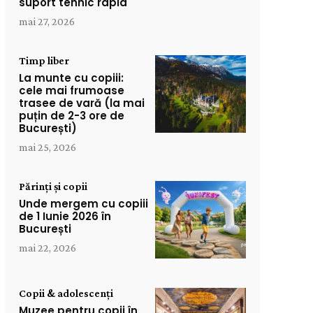
suport tehnic rapid
mai 27, 2026
Timp liber
La munte cu copiii:
cele mai frumoase
trasee de vară (la mai
puțin de 2-3 ore de
București)
mai 25, 2026
Părinți și copii
Unde mergem cu copiii
de 1 Iunie 2026 în
București
mai 22, 2026
Copii & adolescenți
Muzee pentru copii în