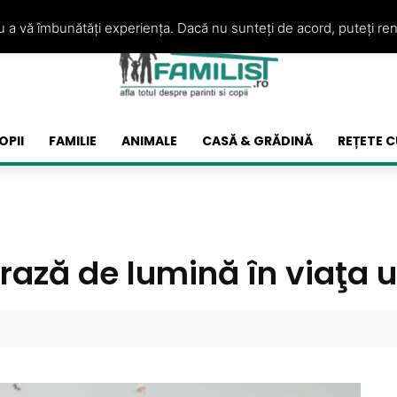
ru a vă îmbunătăți experiența. Dacă nu sunteți de acord, puteți re
OPII
FAMILIE
ANIMALE
CASĂ & GRĂDINĂ
REȚETE C
rază de lumină în viaţa u