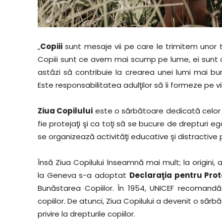
„
Copiii
sunt mesaje vii pe care le trimitem unor 
Copiii sunt ce avem mai scump pe lume, ei sunt cu
astăzi să contribuie la crearea unei lumi mai bun
Este responsabilitatea adulţilor să îi formeze pe vii
Ziua Copilului
este o sărbătoare dedicată celor 
fie protejaţi şi ca toţi să se bucure de drepturi egale
se organizează activităţi educative şi distractive 
Însă Ziua Copilului înseamnă mai mult; la origini, a
la Geneva s-a adoptat
Declaraţia pentru Prot
Bunăstarea Copiilor. În 1954, UNICEF recomandă 
copiilor. De atunci, Ziua Copilului a devenit o sărb
privire la drepturile copiilor.