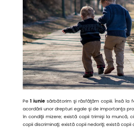
Pe
1 iunie
sărbătorim şi răsfăţăm copiii. Însă la
acordării unor drepturi egale şi de importanţa prot
în condiţii mizere; există copii trimişi la muncă, c
copii discriminaţi; există copii nedoriţi; există copii 