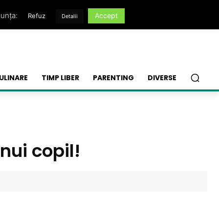
nunța:
Accept
Refuz
Detalii
ULINARE
TIMP LIBER
PARENTING
DIVERSE
nui copil!