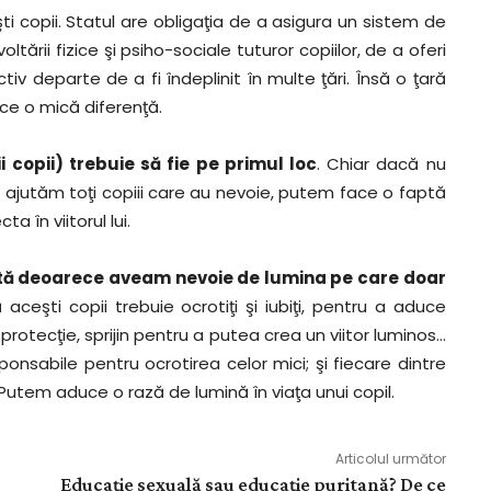
ti copii. Statul are obligaţia de a asigura un sistem de
ltării fizice şi psiho-sociale tuturor copiilor, de a oferi
v departe de a fi îndeplinit în multe ţări. Însă o ţară
ce o mică diferenţă.
 copii) trebuie să fie pe primul loc
. Chiar dacă nu
 ajutăm toţi copiii care au nevoie, putem face o faptă
a în viitorul lui.
tă deoarece aveam nevoie de lumina pe care doar
 aceşti copii trebuie ocrotiţi şi iubiţi, pentru a aduce
 protecţie, sprijin pentru a putea crea un viitor luminos…
esponsabile pentru ocrotirea celor mici; şi fiecare dintre
 Putem aduce o rază de lumină în viaţa unui copil.
Articolul următor
Educaţie sexuală sau educaţie puritană? De ce