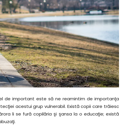
 fel de important este să ne reamintim de importanţa
ecţiei acestui grup vulnerabil. Există copii care trăiesc
ărora li se fură copilăria şi şansa la o educaţie; există
abuzaţi.