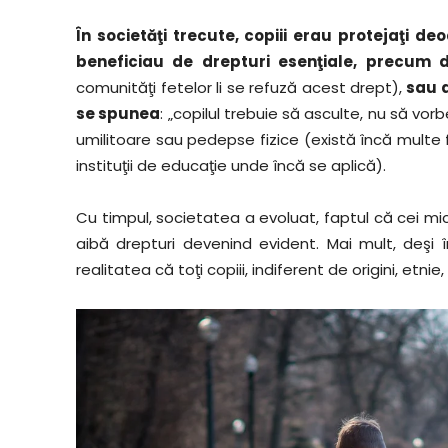
În societăţi trecute, copiii erau protejaţi de
beneficiau de drepturi esenţiale, precum d
comunităţi fetelor li se refuză acest drept),
sau d
se spunea
: „copilul trebuie să asculte, nu să vo
umilitoare sau pedepse fizice (există încă multe f
instituţii de educaţie unde încă se aplică).
Cu timpul, societatea a evoluat, faptul că cei mi
aibă drepturi devenind evident. Mai mult, deş
realitatea că toţi copiii, indiferent de origini, etnie,