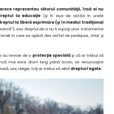
oarece reprezentau viitorul comunităţii, însă ei nu
reptul la educaţie
(şi în ziua de astăzi în unele
reptul la liberă exprimare (şi în mediul tradiţional
rbească”), sau dreptul de a nu fi supuşi unor tratamente
amilii în care se aplică des astfel de pedepse, chiar şi
ci au nevoie de o
protecţie specială
şi că ar trebui să
i încă mai este drum lung până acolo, se recunoaşte
 rasă, sex, religie, toţi ar trebui să aibă
drepturi egale.