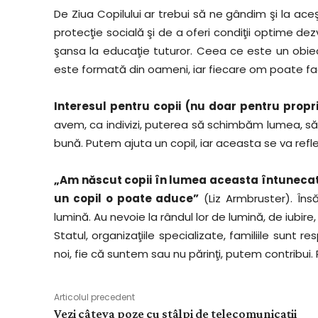
De Ziua Copilului ar trebui să ne gândim şi la aceş
protecţie socială şi de a oferi condiţii optime dezvo
şansa la educaţie tuturor. Ceea ce este un obiecti
este formată din oameni, iar fiecare om poate fa
Interesul pentru copii (nu doar pentru proprii
avem, ca indivizi, puterea să schimbăm lumea, să
bună. Putem ajuta un copil, iar aceasta se va reflect
„Am născut copii în lumea aceasta întuneca
un copil o poate aduce”
(Liz Armbruster). Însă
lumină. Au nevoie la rândul lor de lumină, de iubire,
Statul, organizaţiile specializate, familiile sunt r
noi, fie că suntem sau nu părinţi, putem contribui.
Articolul precedent
Vezi câteva poze cu stâlpi de telecomunicații