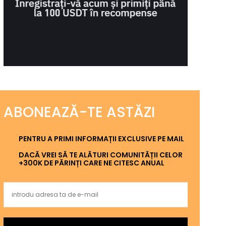
ABONEAZĂ-TE ASTĂZI
PENTRU A PRIMI INFORMAȚII EXCLUSIVE PE MAIL
DACĂ VREI SĂ TE ALĂTURI COMUNITĂȚII CELOR
+300K DE PĂRINȚI CARE NE CITESC ANUAL