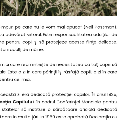
timpuri pe care nu le vom mai apuca” (Neil Postman).
 adevărat viitorul. Este responsabilitatea adulţilor de
e pentru copii şi să protejeze aceste fiinţe delicate.
torii adulţi de mâine.
mici care reaminteşte de necesitatea ca toţi copiii să
. Este o zi în care părinţii îşi răsfaţă copiii, o zi în care
pentru cei mici.
ceastă zi era dedicată protecţiei copiilor. În anul 1925,
ecţia Copilului
, în cadrul Conferinţei Mondiale pentru
statelor să instituie o sărbătoare oficială dedicată
ătoare în multe ţări. În 1959 este aprobată Declaraţia cu