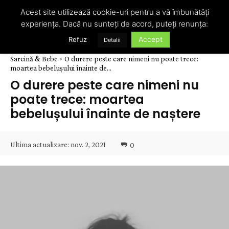
Acest site utilizează cookie-uri pentru a vă îmbunătăți
experiența. Dacă nu sunteți de acord, puteți renunța:
Accept
Refuz
Detalii
Sarcină & Bebe
O durere peste care nimeni nu poate trece:
moartea bebelușului înainte de...
O durere peste care nimeni nu
poate trece: moartea
bebelușului înainte de naștere
Ultima actualizare:
nov. 2, 2021
0