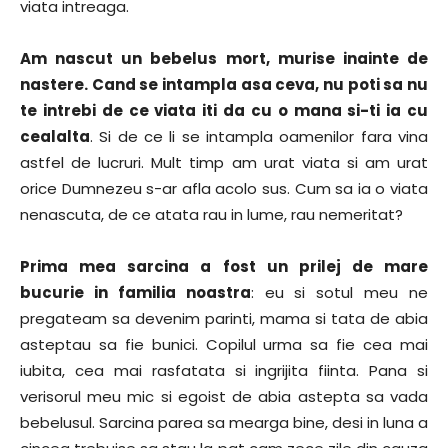
viata intreaga.
Am nascut un bebelus mort, murise inainte de
nastere. Cand se intampla asa ceva, nu poti sa nu
te intrebi de ce viata iti da cu o mana si-ti ia cu
cealalta
. Si de ce li se intampla oamenilor fara vina
astfel de lucruri. Mult timp am urat viata si am urat
orice Dumnezeu s-ar afla acolo sus. Cum sa ia o viata
nenascuta, de ce atata rau in lume, rau nemeritat?
Prima mea sarcina a fost un prilej de mare
bucurie in familia noastra
: eu si sotul meu ne
pregateam sa devenim parinti, mama si tata de abia
asteptau sa fie bunici. Copilul urma sa fie cea mai
iubita, cea mai rasfatata si ingrijita fiinta. Pana si
verisorul meu mic si egoist de abia astepta sa vada
bebelusul. Sarcina parea sa mearga bine, desi in luna a