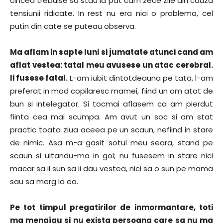
cincea trebuise sa stau la pat cam zece zile din cauza
tensiunii ridicate. In rest nu era nici o problema, cel
putin din cate se puteau observa.
Ma aflam in sapte luni si jumatate atunci cand am
aflat vestea: tatal meu avusese un atac cerebral.
Ii fusese fatal.
L-am iubit dintotdeauna pe tata, l-am
preferat in mod copilaresc mamei, fiind un om atat de
bun si intelegator. Si tocmai aflasem ca am pierdut
fiinta cea mai scumpa. Am avut un soc si am stat
practic toata ziua aceea pe un scaun, nefiind in stare
de nimic. Asa m-a gasit sotul meu seara, stand pe
scaun si uitandu-ma in gol; nu fusesem in stare nici
macar sa il sun sa ii dau vestea, nici sa o sun pe mama
sau sa merg la ea.
Pe tot timpul pregatirilor de inmormantare, toti
ma menajau si nu exista persoana care sa nu ma