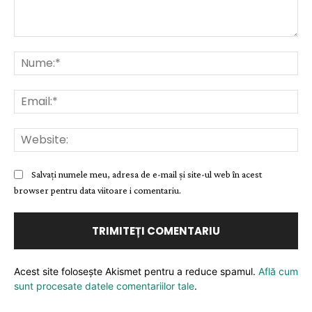
Comentariu:
Nu
Ema
Web
Salvați numele meu, adresa de e-mail și site-ul web în acest
browser pentru data viitoare i comentariu.
Acest site folosește Akismet pentru a reduce spamul.
Află cum
sunt procesate datele comentariilor tale
.