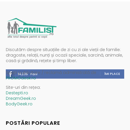
Discutăm despre situațiile de zi cu zi ale vieții de familie:
dragoste, relații, nunți și ocazii speciale, sarcină, animale,
casă și grădină, rețete și timp liber.
Spații publicitare / reclamă administrată de
ÎMI PLACE
14,235
Fani
PROMOdesk.ro
Site-uri din rețea:
Destepti.ro
DreamGeek.ro
BodyGeek.ro
POSTĂRI POPULARE