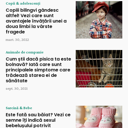
Copii & adolescenți
Copiii bilingvi gândesc
altfel! Vezi care sunt
avantajele învățării unei a
doua limbi la vârste
fragede
mart. 30, 2022
Animale de companie
Cum știi dacă pisica ta este
bolnavă? Iată care sunt
principalele simptome care
trădează starea ei de
sănătate
sept. 30, 2021
Sarcină & Bebe
Este fată sau băiat? Vezi ce
semne îți indică sexul
bebelușului potrivit