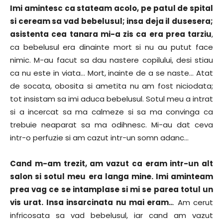
Imi amintesc ca stateam acolo, pe patul de spital
si ceream sa vad bebelusul; insa deja il dusesera;
asistenta cea tanara mi-a zis ca era prea tarziu
,
ca bebelusul era dinainte mort si nu au putut face
nimic. M-au facut sa dau nastere copilului, desi stiau
ca nu este in viata… Mort, inainte de a se naste… Atat
de socata, obosita si ametita nu am fost niciodata;
tot insistam sa imi aduca bebelusul. Sotul meu a intrat
si a incercat sa ma calmeze si sa ma convinga ca
trebuie neaparat sa ma odihnesc. Mi-au dat ceva
intr-o perfuzie si am cazut intr-un somn adanc…
Cand m-am trezit, am vazut ca eram intr-un alt
salon si sotul meu era langa mine. Imi aminteam
prea vag ce se intamplase si mi se parea totul un
vis urat. Insa insarcinata nu mai eram..
. Am cerut
infricosata sa vad bebelusul, iar cand am vazut