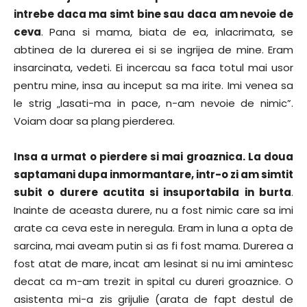
intrebe daca ma simt bine sau daca am nevoie de
ceva
. Pana si mama, biata de ea, inlacrimata, se
abtinea de la durerea ei si se ingrijea de mine. Eram
insarcinata, vedeti. Ei incercau sa faca totul mai usor
pentru mine, insa au inceput sa ma irite. Imi venea sa
le strig „lasati-ma in pace, n-am nevoie de nimic”.
Voiam doar sa plang pierderea.
Insa a urmat o pierdere si mai groaznica. La doua
saptamani dupa inmormantare, intr-o zi am simtit
subit o durere acutita si insuportabila in burta
.
Inainte de aceasta durere, nu a fost nimic care sa imi
arate ca ceva este in neregula. Eram in luna a opta de
sarcina, mai aveam putin si as fi fost mama. Durerea a
fost atat de mare, incat am lesinat si nu imi amintesc
decat ca m-am trezit in spital cu dureri groaznice. O
asistenta mi-a zis grijulie (arata de fapt destul de