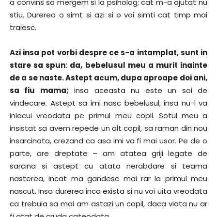
a convins sa mergem si la psiholog; cat m-a ajutat nu
stiu. Durerea o simt si azi si o voi simti cat timp mai
traiesc.
Azi insa pot vorbi despre ce s-a intamplat, sunt in
stare sa spun: da, bebelusul meu a murit inainte
de a se naste. Astept acum, dupa aproape doi ani,
sa fiu mama;
insa aceasta nu este un soi de
vindecare. Astept sa imi nasc bebelusul, insa nu-l va
inlocui vreodata pe primul meu copil. Sotul meu a
insistat sa avem repede un alt copil, sa raman din nou
insarcinata, crezand ca asa imi va fi mai usor. Pe de o
parte, are dreptate – am atatea griji legate de
sarcina si astept cu atata nerabdare si teama
nasterea, incat ma gandesc mai rar la primul meu
nascut. Insa durerea inca exista si nu voi uita vreodata
ca trebuia sa mai am astazi un copil, daca viata nu ar
fi atat de cruda cateodata…