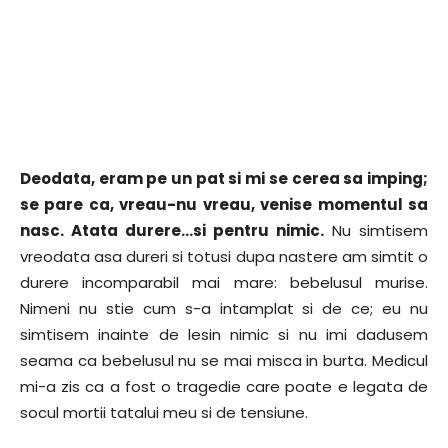
Deodata, eram pe un pat si mi se cerea sa imping;
se pare ca, vreau-nu vreau, venise momentul sa
nasc. Atata durere…si pentru nimic.
Nu simtisem
vreodata asa dureri si totusi dupa nastere am simtit o
durere incomparabil mai mare: bebelusul murise.
Nimeni nu stie cum s-a intamplat si de ce; eu nu
simtisem inainte de lesin nimic si nu imi dadusem
seama ca bebelusul nu se mai misca in burta. Medicul
mi-a zis ca a fost o tragedie care poate e legata de
socul mortii tatalui meu si de tensiune.