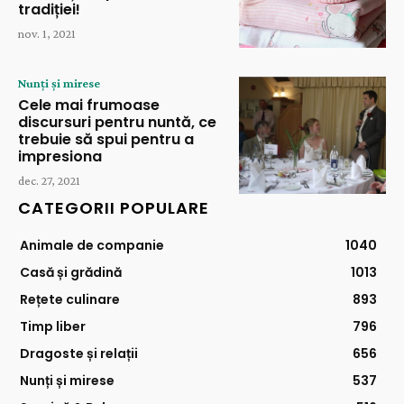
tradiției!
nov. 1, 2021
Nunți și mirese
Cele mai frumoase
discursuri pentru nuntă, ce
trebuie să spui pentru a
impresiona
dec. 27, 2021
CATEGORII POPULARE
Animale de companie
1040
Casă și grădină
1013
Rețete culinare
893
Timp liber
796
Dragoste și relații
656
Nunți și mirese
537