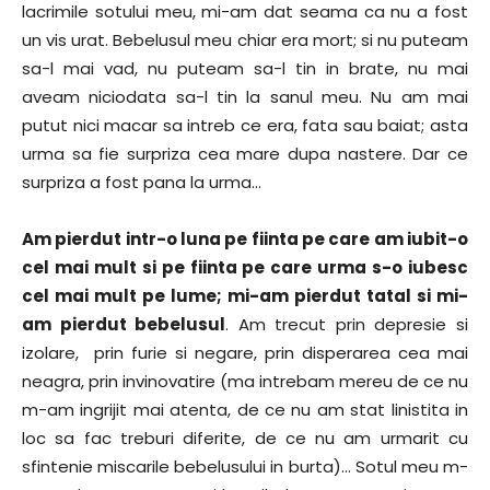
lacrimile sotului meu, mi-am dat seama ca nu a fost
un vis urat. Bebelusul meu chiar era mort; si nu puteam
sa-l mai vad, nu puteam sa-l tin in brate, nu mai
aveam niciodata sa-l tin la sanul meu. Nu am mai
putut nici macar sa intreb ce era, fata sau baiat; asta
urma sa fie surpriza cea mare dupa nastere. Dar ce
surpriza a fost pana la urma…
Am pierdut intr-o luna pe fiinta pe care am iubit-o
cel mai mult si pe fiinta pe care urma s-o iubesc
cel mai mult pe lume; mi-am pierdut tatal si mi-
am pierdut bebelusul
. Am trecut prin depresie si
izolare, prin furie si negare, prin disperarea cea mai
neagra, prin invinovatire (ma intrebam mereu de ce nu
m-am ingrijit mai atenta, de ce nu am stat linistita in
loc sa fac treburi diferite, de ce nu am urmarit cu
sfintenie miscarile bebelusului in burta)… Sotul meu m-