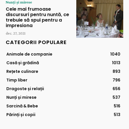
Nunți și mirese
Cele mai frumoase
discursuri pentru nuntă, ce
trebuie să spui pentru a
impresiona
dec. 27, 2021
CATEGORII POPULARE
Animale de companie
1040
Casă și grădină
1013
Rețete culinare
893
Timp liber
796
Dragoste și relații
656
Nunți și mirese
537
Sarcină & Bebe
516
Părinți și copii
513