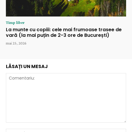
Timp liber
La munte cu copiii: cele mai frumoase trasee de
vară (la mai puțin de 2-3 ore de București)
mai 25, 2026
LĂSAȚI UN MESAJ
Comentariu:
Nu