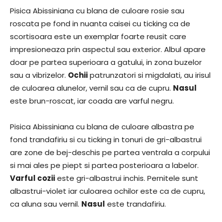
Pisica Abissiniana cu blana de culoare rosie sau
roscata pe fond in nuanta caisei cu ticking ca de
scortisoara este un exemplar foarte reusit care
impresioneaza prin aspectul sau exterior. Albul apare
doar pe partea superioara a gatului, in zona buzelor
sau a vibrizelor.
Ochii
patrunzatori si migdalati, au irisul
de culoarea alunelor, vernil sau ca de cupru.
Nasul
este brun-roscat, iar coada are varful negru.
Pisica Abissiniana cu blana de culoare albastra pe
fond trandafiriu si cu ticking in tonuri de gri-albastrui
are zone de bej-deschis pe partea ventrala a corpului
si mai ales pe piept si partea posterioara a labelor.
Varful cozii
este gri-albastrui inchis. Pernitele sunt
albastrui-violet iar culoarea ochilor este ca de cupru,
ca aluna sau vernil.
Nasul
este trandafiriu.