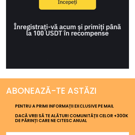
ABONEAZĂ-TE ASTĂZI
PENTRU A PRIMI INFORMAȚII EXCLUSIVE PE MAIL
DACĂ VREI SĂ TE ALĂTURI COMUNITĂȚII CELOR +300K
DE PĂRINȚI CARE NE CITESC ANUAL