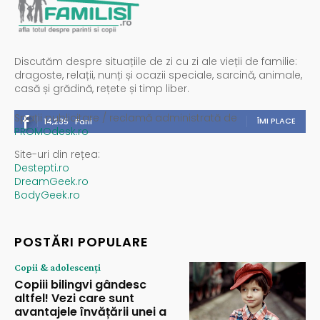
Discutăm despre situațiile de zi cu zi ale vieții de familie:
dragoste, relații, nunți și ocazii speciale, sarcină, animale,
casă și grădină, rețete și timp liber.
Spații publicitare / reclamă administrată de
ÎMI PLACE
14,235
Fani
PROMOdesk.ro
Site-uri din rețea:
Destepti.ro
DreamGeek.ro
BodyGeek.ro
POSTĂRI POPULARE
Copii & adolescenți
Copiii bilingvi gândesc
altfel! Vezi care sunt
avantajele învățării unei a