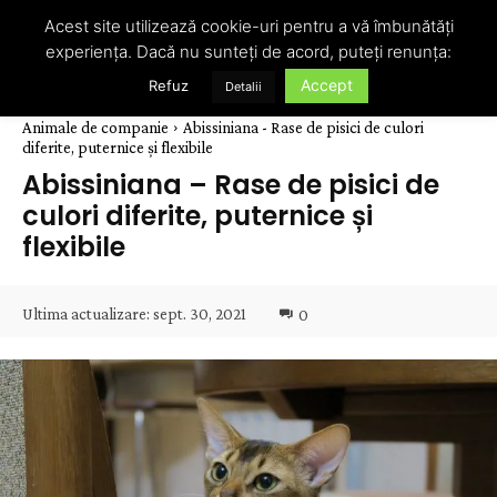
Acest site utilizează cookie-uri pentru a vă îmbunătăți
experiența. Dacă nu sunteți de acord, puteți renunța:
Accept
Refuz
Detalii
Animale de companie
Abissiniana - Rase de pisici de culori
diferite, puternice și flexibile
Abissiniana – Rase de pisici de
culori diferite, puternice și
flexibile
Ultima actualizare:
sept. 30, 2021
0