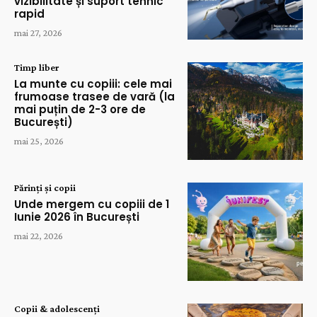
vizibilitate și suport tehnic
rapid
mai 27, 2026
Timp liber
La munte cu copiii: cele mai
frumoase trasee de vară (la
mai puțin de 2-3 ore de
București)
mai 25, 2026
Părinți și copii
Unde mergem cu copiii de 1
Iunie 2026 în București
mai 22, 2026
Copii & adolescenți