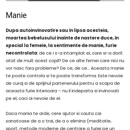
Manie
Dupa autoinvinovatire sau in lipsa acesteia,
moartea bebelusului inainte de nastere duce, in
special la femeie, la sentimente de manie, furie
necontrolata
: de ce i s-a intamplat ei, care si-a dorit
atat de mult acest copil? De ce alte femei care nici nu
vor nasc fara probleme? De ce, de ce… Aceasta manie
te poate controla si te poate transforma. Este nevoie
de curaj si de sprijinul partenerului pentru a scapa de
aceasta furie interioara – nu il indeparta si invinovati
pe el, caci ai nevoie de el.
Daca mania te arde, cere ajutor si cauta cai
sanatoase de a o trai, de a o elimina (meditatie,
sport, metode moderne de centrare a furiei pe un