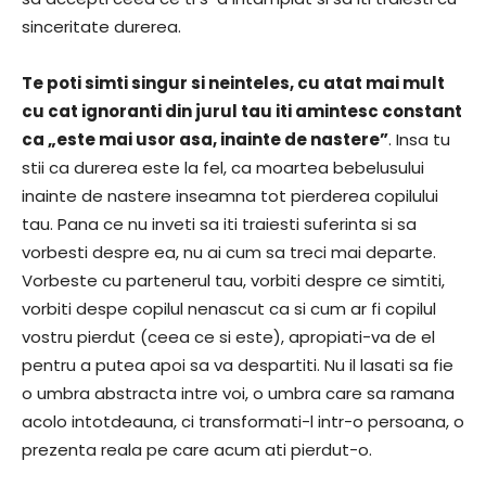
sinceritate durerea.
Te poti simti singur si neinteles, cu atat mai mult
cu cat ignoranti din jurul tau iti amintesc constant
ca „este mai usor asa, inainte de nastere”
. Insa tu
stii ca durerea este la fel, ca moartea bebelusului
inainte de nastere inseamna tot pierderea copilului
tau. Pana ce nu inveti sa iti traiesti suferinta si sa
vorbesti despre ea, nu ai cum sa treci mai departe.
Vorbeste cu partenerul tau, vorbiti despre ce simtiti,
vorbiti despe copilul nenascut ca si cum ar fi copilul
vostru pierdut (ceea ce si este), apropiati-va de el
pentru a putea apoi sa va despartiti. Nu il lasati sa fie
o umbra abstracta intre voi, o umbra care sa ramana
acolo intotdeauna, ci transformati-l intr-o persoana, o
prezenta reala pe care acum ati pierdut-o.