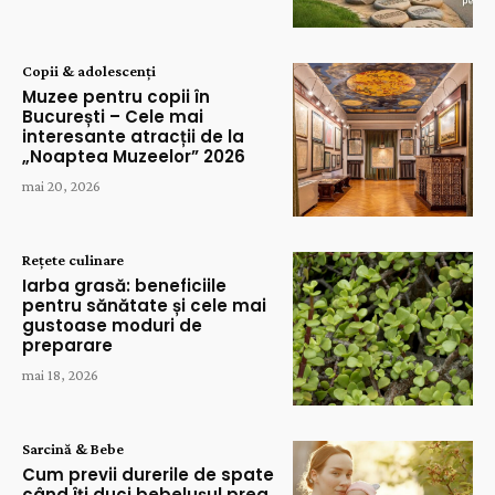
Copii & adolescenți
Muzee pentru copii în
București – Cele mai
interesante atracții de la
„Noaptea Muzeelor” 2026
mai 20, 2026
Rețete culinare
Iarba grasă: beneficiile
pentru sănătate și cele mai
gustoase moduri de
preparare
mai 18, 2026
Sarcină & Bebe
Cum previi durerile de spate
când îți duci bebelușul prea