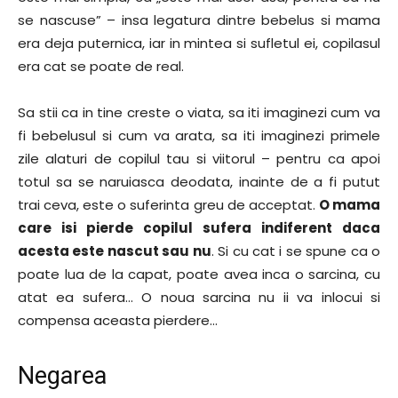
se nascuse” – insa legatura dintre bebelus si mama
era deja puternica, iar in mintea si sufletul ei, copilasul
era cat se poate de real.
Sa stii ca in tine creste o viata, sa iti imaginezi cum va
fi bebelusul si cum va arata, sa iti imaginezi primele
zile alaturi de copilul tau si viitorul – pentru ca apoi
totul sa se naruiasca deodata, inainte de a fi putut
trai ceva, este o suferinta greu de acceptat.
O mama
care isi pierde copilul sufera indiferent daca
acesta este nascut sau nu
. Si cu cat i se spune ca o
poate lua de la capat, poate avea inca o sarcina, cu
atat ea sufera… O noua sarcina nu ii va inlocui si
compensa aceasta pierdere…
Negarea