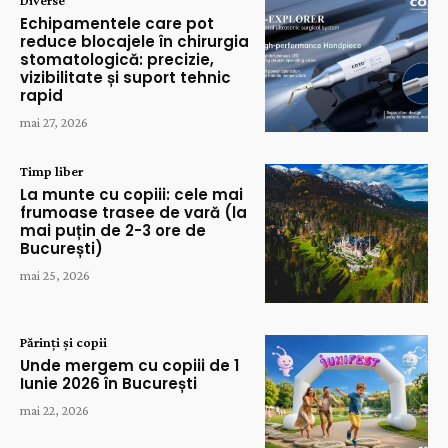
Diverse
Echipamentele care pot
reduce blocajele în chirurgia
stomatologică: precizie,
vizibilitate și suport tehnic
rapid
mai 27, 2026
Timp liber
La munte cu copiii: cele mai
frumoase trasee de vară (la
mai puțin de 2-3 ore de
București)
mai 25, 2026
Părinți și copii
Unde mergem cu copiii de 1
Iunie 2026 în București
mai 22, 2026