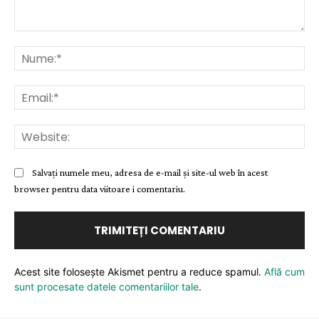
Comentariu:
Nu
Ema
Web
Salvați numele meu, adresa de e-mail și site-ul web în acest
browser pentru data viitoare i comentariu.
Acest site folosește Akismet pentru a reduce spamul.
Află cum
sunt procesate datele comentariilor tale
.