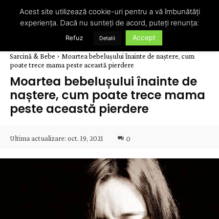
Acest site utilizează cookie-uri pentru a vă îmbunătăți
experiența. Dacă nu sunteți de acord, puteți renunța:
Accept
Refuz
Detalii
Sarcină & Bebe
Moartea bebelușului înainte de naștere, cum
poate trece mama peste această pierdere
Moartea bebelușului înainte de
naștere, cum poate trece mama
peste această pierdere
Ultima actualizare:
oct. 19, 2021
0