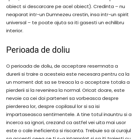
obiect si descarcare pe acel obiect). Credinta – nu
neaparat intr-un Dumnezeu crestin, insa intr-un spirit
universal – te poate ajuta sa iti gasesti un echilibru
interior.
Perioada de doliu
O perioada de doliu, de acceptare resemnata a
durerii si traire a acesteia este necesara pentru ca la
un moment dat sa se treaca la o acceptare totala a
pierderii si la revenirea la normal. Oricat doare, este
nevoie ca cei doi parteneri sa vorbeasca despre
pierderea lor, despre copilasul lor si sa isi
impartaseasca sentimentele. A tine totul inauntru si a
incerca sa ignori, crezand ca astfel vei uita mai usor
este o cale ineficienta si riscanta. Trebuie sa ai curajul
sa accepti ceea ce ti s-a intamplat si sa iti traiesti cu