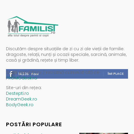
Discutăm despre situațiile de zi cu zi ale vieții de familie:
dragoste, relații, nunți și ocazii speciale, sarcină, animale,
casă și grădină, rețete și timp liber.
Spații publicitare / reclamă administrată de
ÎMI PLACE
14,235
Fani
PROMOdesk.ro
Site-uri din rețea:
Destepti.ro
DreamGeek.ro
BodyGeek.ro
POSTĂRI POPULARE