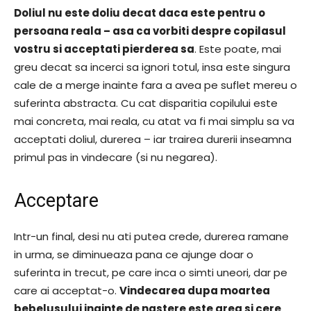
Doliul nu este doliu decat daca este pentru o
persoana reala – asa ca vorbiti despre copilasul
vostru si acceptati pierderea sa
. Este poate, mai
greu decat sa incerci sa ignori totul, insa este singura
cale de a merge inainte fara a avea pe suflet mereu o
suferinta abstracta. Cu cat disparitia copilului este
mai concreta, mai reala, cu atat va fi mai simplu sa va
acceptati doliul, durerea – iar trairea durerii inseamna
primul pas in vindecare (si nu negarea).
Acceptare
Intr-un final, desi nu ati putea crede, durerea ramane
in urma, se diminueaza pana ce ajunge doar o
suferinta in trecut, pe care inca o simti uneori, dar pe
care ai acceptat-o.
Vindecarea dupa moartea
bebelusului inainte de nastere este grea si cere