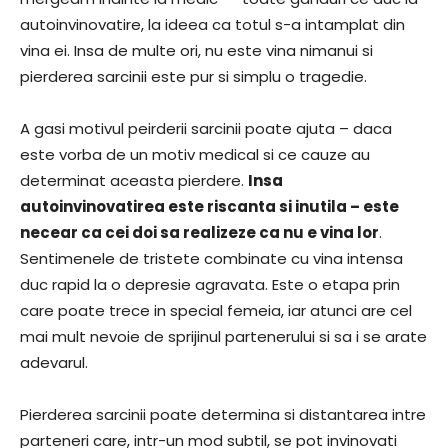
autoinvinovatire, la ideea ca totul s-a intamplat din
vina ei. Insa de multe ori, nu este vina nimanui si
pierderea sarcinii este pur si simplu o tragedie.
A gasi motivul peirderii sarcinii poate ajuta – daca
este vorba de un motiv medical si ce cauze au
determinat aceasta pierdere.
Insa
autoinvinovatirea este riscanta si inutila – este
necear ca cei doi sa realizeze ca nu e vina lor
.
Sentimenele de tristete combinate cu vina intensa
duc rapid la o depresie agravata. Este o etapa prin
care poate trece in special femeia, iar atunci are cel
mai mult nevoie de sprijinul partenerului si sa i se arate
adevarul.
Pierderea sarcinii poate determina si distantarea intre
parteneri care, intr-un mod subtil, se pot invinovati