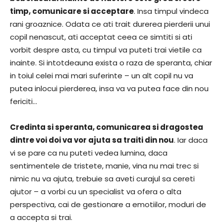
timp, comunicare si acceptare
. Insa timpul vindeca
rani groaznice. Odata ce ati trait durerea pierderii unui
copil nenascut, ati acceptat ceea ce simtiti si ati
vorbit despre asta, cu timpul va puteti trai vietile ca
inainte. Si intotdeauna exista o raza de speranta, chiar
in toiul celei mai mari suferinte – un alt copil nu va
putea inlocui pierderea, insa va va putea face din nou
fericiti…
Credinta si speranta, comunicarea si dragostea
dintre voi doi va vor ajuta sa traiti din nou
. Iar daca
vi se pare ca nu puteti vedea lumina, daca
sentimentele de tristete, manie, vina nu mai trec si
nimic nu va ajuta, trebuie sa aveti curajul sa cereti
ajutor – a vorbi cu un specialist va ofera o alta
perspectiva, cai de gestionare a emotiilor, moduri de
a accepta si trai.