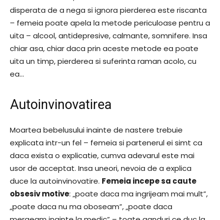
disperata de a nega si ignora pierderea este riscanta
– femeia poate apela la metode periculoase pentru a
uita – alcool, antidepresive, calmante, somnifere. Insa
chiar asa, chiar daca prin aceste metode ea poate
uita un timp, pierderea si suferinta raman acolo, cu
ea…
Autoinvinovatirea
Moartea bebelusului inainte de nastere trebuie
explicata intr-un fel – femeia si partenerul ei simt ca
daca exista o explicatie, cumva adevarul este mai
usor de acceptat. Insa uneori, nevoia de a explica
duce la autoinvinovatire.
Femeia incepe sa caute
obsesiv motive
: „poate daca ma ingrijeam mai mult”,
„poate daca nu ma oboseam”, „poate daca
mergeam inainte la medic” – toate ganduri ce duc la