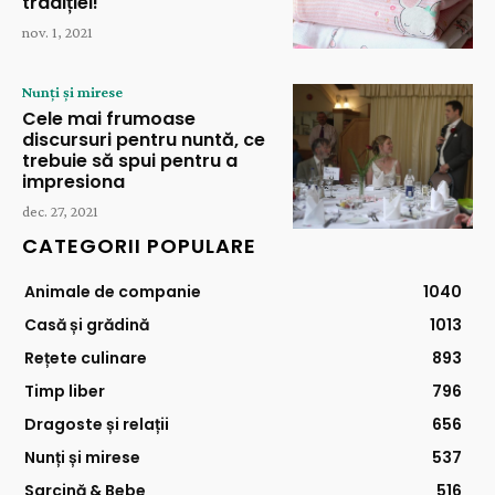
tradiției!
nov. 1, 2021
Nunți și mirese
Cele mai frumoase
discursuri pentru nuntă, ce
trebuie să spui pentru a
impresiona
dec. 27, 2021
CATEGORII POPULARE
Animale de companie
1040
Casă și grădină
1013
Rețete culinare
893
Timp liber
796
Dragoste și relații
656
Nunți și mirese
537
Sarcină & Bebe
516