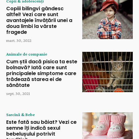
Copii & adolescenți
Copiii bilingvi gândesc
altfel! Vezi care sunt
avantajele învățării unei a
doua limbi la vârste
fragede
mart. 30, 2022
Animale de companie
Cum știi dacă pisica ta este
bolnavă? Iată care sunt
principalele simptome care
trădează starea ei de
sănătate
sept. 30, 2021
Sarcină & Bebe
Este fată sau băiat? Vezi ce
semne îți indică sexul
bebelușului potrivit