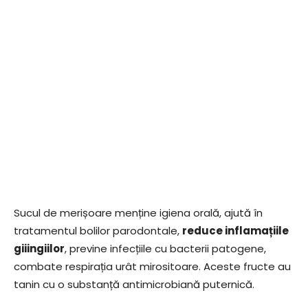
Sucul de merișoare menține igiena orală, ajută în
tratamentul bolilor parodontale,
reduce inflamațiile
giiingiilor
, previne infecțiile cu bacterii patogene,
combate respirația urât mirositoare. Aceste fructe au
tanin cu o substanță antimicrobiană puternică.