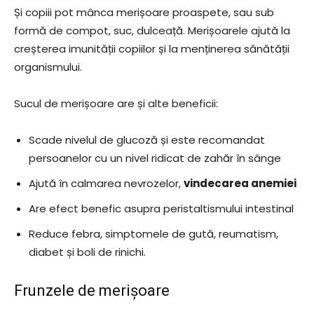
Și copiii pot mânca merișoare proaspete, sau sub
formă de compot, suc, dulceață. Merișoarele ajută la
creșterea imunității copiilor și la menținerea sănătății
organismului.
Sucul de merișoare are și alte beneficii:
Scade nivelul de glucoză și este recomandat
persoanelor cu un nivel ridicat de zahăr în sânge
Ajută în calmarea nevrozelor,
vindecarea anemiei
Are efect benefic asupra peristaltismului intestinal
Reduce febra, simptomele de gută, reumatism,
diabet și boli de rinichi.
Frunzele de merișoare