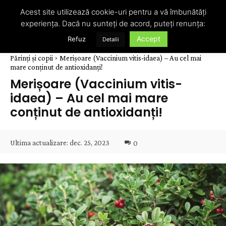
Acest site utilizează cookie-uri pentru a vă îmbunătăți
experiența. Dacă nu sunteți de acord, puteți renunța:
Accept
Refuz
Detalii
Părinți și copii
Merișoare (Vaccinium vitis-idaea) – Au cel mai
mare conținut de antioxidanți!
Merișoare (Vaccinium vitis-
idaea) – Au cel mai mare
conținut de antioxidanți!
Ultima actualizare:
dec. 25, 2023
0