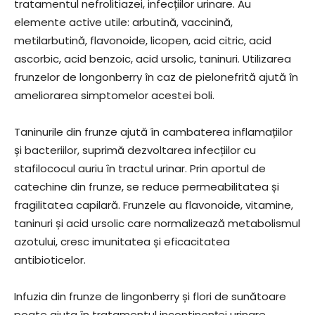
tratamentul nefrolitiazei, infecțiilor urinare. Au
elemente active utile: arbutină, vaccinină,
metilarbutină, flavonoide, licopen, acid citric, acid
ascorbic, acid benzoic, acid ursolic, taninuri. Utilizarea
frunzelor de longonberry în caz de pielonefrită ajută în
ameliorarea simptomelor acestei boli.
Taninurile din frunze ajută în cambaterea inflamațiilor
și bacteriilor, suprimă dezvoltarea infecțiilor cu
stafilococul auriu în tractul urinar. Prin aportul de
catechine din frunze, se reduce permeabilitatea și
fragilitatea capilară. Frunzele au flavonoide, vitamine,
taninuri și acid ursolic care normalizează metabolismul
azotului, cresc imunitatea și eficacitatea
antibioticelor.
Infuzia din frunze de lingonberry și flori de sunătoare
poate ajuta în tratamentul incontinenței urinare