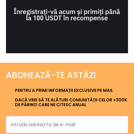
ABONEAZĂ-TE ASTĂZI
PENTRU A PRIMI INFORMAȚII EXCLUSIVE PE MAIL
DACĂ VREI SĂ TE ALĂTURI COMUNITĂȚII CELOR +300K
DE PĂRINȚI CARE NE CITESC ANUAL