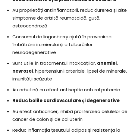
Au proprietăți antiinflamatorii, reduc durerea și alte
simptome de artrită reumatoidă, gută,
osteocondroză
Consumul de lingonberry ajută în prevenirea
îmbătrânirii creierului și a tulburărilor
neurodegenerative
Sunt utile în tratamentul intoxicațiilor,
anemiei,
nevrozei
, hipertensiunii arteriale, lipsei de minerale,
imunității scăzute
Au arbutină cu efect antiseptic natural puternic
Reduc bolile cardiovsculare și degenerative
Au efect anticancer, inhibă proliferarea celulelor de
cancer de colon și de col uterin
Reduc inflamația țesutului adipos și rezistența la