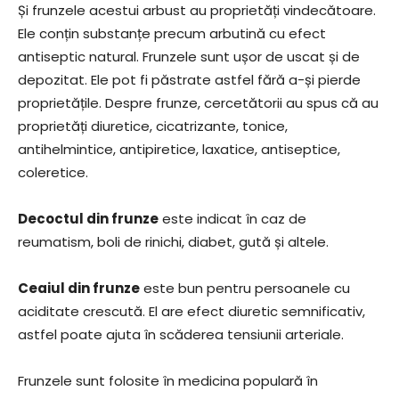
Și frunzele acestui arbust au proprietăți vindecătoare.
Ele conțin substanțe precum arbutină cu efect
antiseptic natural. Frunzele sunt ușor de uscat și de
depozitat. Ele pot fi păstrate astfel fără a-și pierde
proprietățile. Despre frunze, cercetătorii au spus că au
proprietăți diuretice, cicatrizante, tonice,
antihelmintice, antipiretice, laxatice, antiseptice,
coleretice.
Decoctul din frunze
este indicat în caz de
reumatism, boli de rinichi, diabet, gută și altele.
Ceaiul din frunze
este bun pentru persoanele cu
aciditate crescută. El are efect diuretic semnificativ,
astfel poate ajuta în scăderea tensiunii arteriale.
Frunzele sunt folosite în medicina populară în