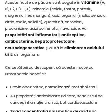
Aceste fructe de pădure sunt bogate în
vitamine
(A,
B1, B2, B3, C, E), minerale (calciu, fosfor, potasiu,
magneziu, fier, mangan), acizi organici (malic, benzoic,
citric, oxalic, salicilic), quercitină, antociani,
procianidine, acizi polifenolici, flavonoide. Au
proprietăți antiinflamatorii, antiseptice,
antibacterine, hepatoprotectoare,
neurodegenerative
și ajută la
eliminarea acidului
uric
din organism.
Cercetătorii au descoperit că aceste fructe au
următoarele beneficii:
Previn obezitatea, normalizează metabolismul
Au proprietăți antioxidante ridicate, scad riscul de
cancer, inflamație cronică, boli cardiovasculare
Scad concentrația plasmatică de acid uric