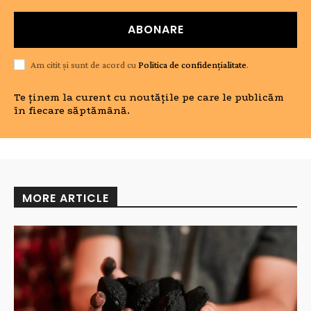
ABONARE
Am citit și sunt de acord cu
Politica de confidențialitate
.
Te ținem la curent cu noutățile pe care le publicăm
în fiecare săptămână.
MORE ARTICLE