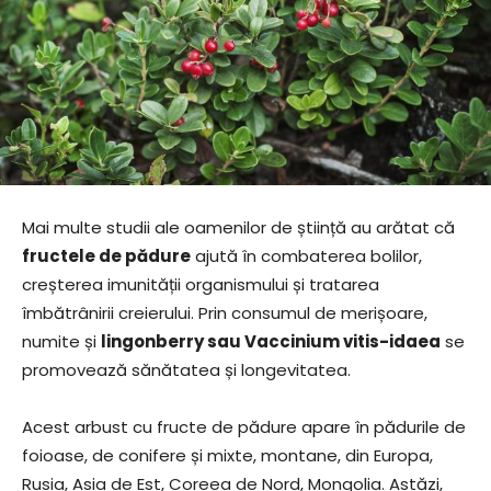
Mai multe studii ale oamenilor de știință au arătat că
fructele de pădure
ajută în combaterea bolilor,
creșterea imunității organismului și tratarea
îmbătrânirii creierului. Prin consumul de merișoare,
numite și
lingonberry sau Vaccinium vitis-idaea
se
promovează sănătatea și longevitatea.
Acest arbust cu fructe de pădure apare în pădurile de
foioase, de conifere și mixte, montane, din Europa,
Rusia, Asia de Est, Coreea de Nord, Mongolia. Astăzi,