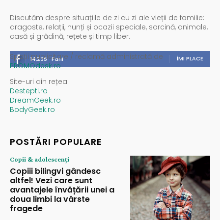
Discutăm despre situațiile de zi cu zi ale vieții de familie:
dragoste, relații, nunți și ocazii speciale, sarcină, animale,
casă și grădină, rețete și timp liber.
Spații publicitare / reclamă administrată de
ÎMI PLACE
14,235
Fani
PROMOdesk.ro
Site-uri din rețea:
Destepti.ro
DreamGeek.ro
BodyGeek.ro
POSTĂRI POPULARE
Copii & adolescenți
Copiii bilingvi gândesc
altfel! Vezi care sunt
avantajele învățării unei a
doua limbi la vârste
fragede