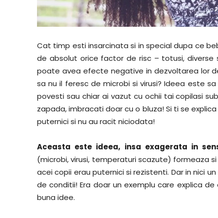
Cat timp esti insarcinata si in special dupa ce bebe
de absolut orice factor de risc – totusi, diverse
poate avea efecte negative in dezvoltarea lor d
sa nu il feresc de microbi si virusi? Ideea este s
povesti sau chiar ai vazut cu ochii tai copilasi s
zapada, imbracati doar cu o bluza! Si ti se explica
puternici si nu au racit niciodata!
Aceasta este ideea, insa exagerata in sen
(microbi, virusi, temperaturi scazute) formeaza si
acei copii erau puternici si rezistenti. Dar in nici 
de conditii! Era doar un exemplu care explica de 
buna idee.