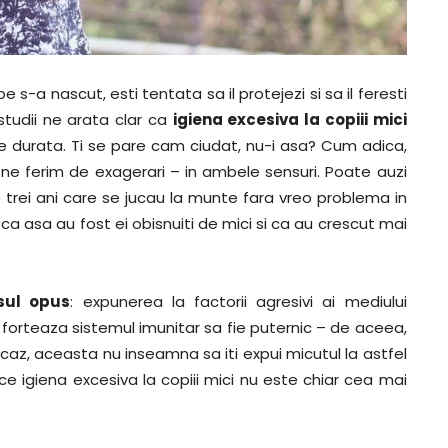
 s-a nascut, esti tentata sa il protejezi si sa il feresti
 studii ne arata clar ca
igiena excesiva la copiii mici
e durata. Ti se pare cam ciudat, nu-i asa? Cum adica,
a ne ferim de exagerari – in ambele sensuri. Poate auzi
ub trei ani care se jucau la munte fara vreo problema in
 ca asa au fost ei obisnuiti de mici si ca au crescut mai
sul opus
: expunerea la factorii agresivi ai mediului
 forteaza sistemul imunitar sa fie puternic – de aceea,
un caz, aceasta nu inseamna sa iti expui micutul la astfel
ce igiena excesiva la copiii mici nu este chiar cea mai