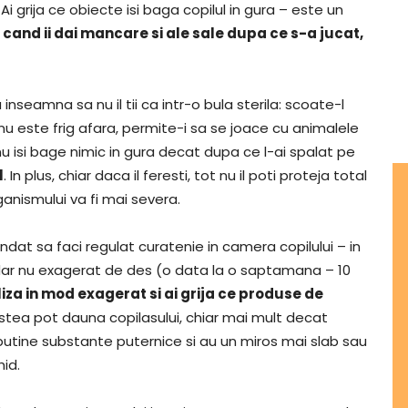
i grija ce obiecte isi baga copilul in gura – este un
e cand ii dai mancare si ale sale dupa ce s-a jucat,
nseamna sa nu il tii ca intr-o bula sterila: scoate-l
nu este frig afara, permite-i sa se joace cu animalele
nu isi bage nimic in gura decat dupa ce l-ai spalat pe
l
. In plus, chiar daca il feresti, tot nu il poti proteja total
anismului va fi mai severa.
at sa faci regulat curatenie in camera copilului – in
, dar nu exagerat de des (o data la o saptamana – 10
iliza in mod exagerat si ai grija ce produse de
stea pot dauna copilasului, chiar mai mult decat
putine substante puternice si au un miros mai slab sau
hid.