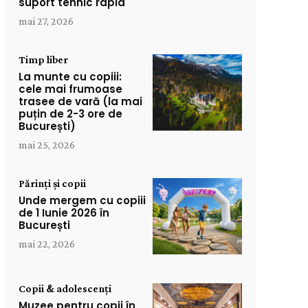
suport tehnic rapid
mai 27, 2026
Timp liber
La munte cu copiii:
cele mai frumoase
trasee de vară (la mai
puțin de 2-3 ore de
București)
mai 25, 2026
Părinți și copii
Unde mergem cu copiii
de 1 Iunie 2026 în
București
mai 22, 2026
Copii & adolescenți
Muzee pentru copii în