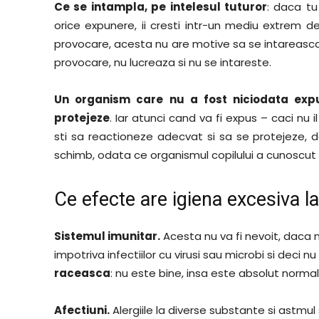
Ce se intampla, pe intelesul tuturor
: daca tu 
orice expunere, ii cresti intr-un mediu extrem de
provocare, acesta nu are motive sa se intareasca.
provocare, nu lucreaza si nu se intareste.
Un organism care nu a fost niciodata exp
protejeze
. Iar atunci cand va fi expus – caci nu il
sti sa reactioneze adecvat si sa se protejeze, 
schimb, odata ce organismul copilului a cunoscut un 
Ce efecte are igiena excesiva la
Sistemul imunitar.
Acesta nu va fi nevoit, daca 
impotriva infectiilor cu virusi sau microbi si deci nu
raceasca
: nu este bine, insa este absolut normal
Afectiuni.
Alergiile la diverse substante si astmul 