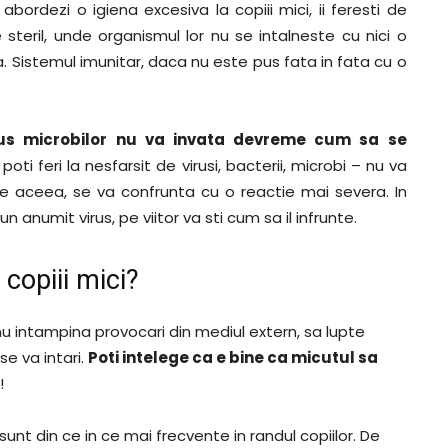
abordezi o igiena excesiva la copiii mici, ii feresti de
 steril, unde organismul lor nu se intalneste cu nici o
 Sistemul imunitar, daca nu este pus fata in fata cu o
us microbilor nu va invata devreme cum sa se
 poti feri la nesfarsit de virusi, bacterii, microbi – nu va
de aceea, se va confrunta cu o reactie mai severa. In
anumit virus, pe viitor va sti cum sa il infrunte.
 copiii mici?
nu intampina provocari din mediul extern, sa lupte
 se va intari.
Poti intelege ca e bine ca micutul sa
!
sunt din ce in ce mai frecvente in randul copiilor. De