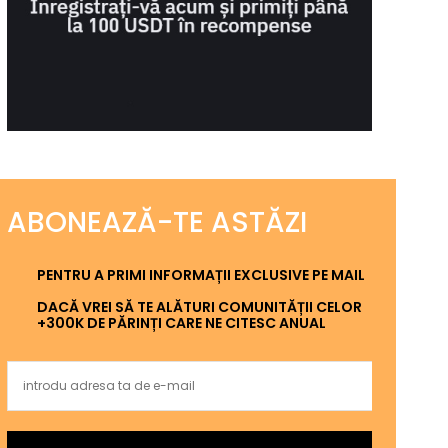
ABONEAZĂ-TE ASTĂZI
PENTRU A PRIMI INFORMAȚII EXCLUSIVE PE MAIL
DACĂ VREI SĂ TE ALĂTURI COMUNITĂȚII CELOR
+300K DE PĂRINȚI CARE NE CITESC ANUAL