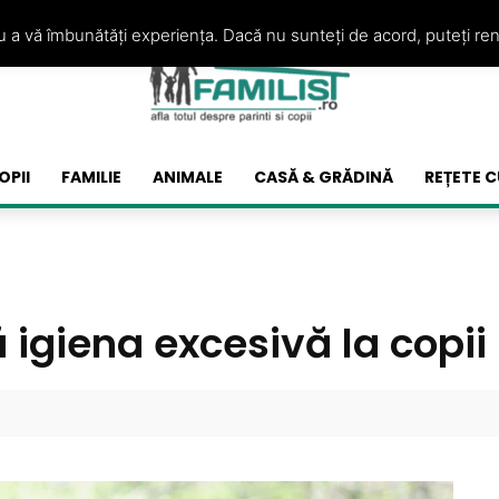
ru a vă îmbunătăți experiența. Dacă nu sunteți de acord, puteți re
OPII
FAMILIE
ANIMALE
CASĂ & GRĂDINĂ
REȚETE C
 igiena excesivă la copii