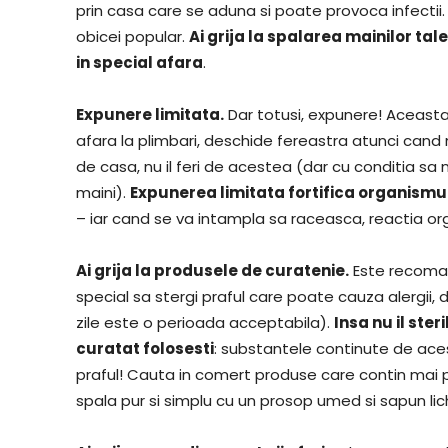
prin casa care se aduna si poate provoca infectii. A
obicei popular.
Ai grija la spalarea mainilor tal
in special afara
.
Expunere limitata.
Dar totusi, expunere! Aceasta i
afara la plimbari, deschide fereastra atunci cand 
de casa, nu il feri de acestea (dar cu conditia sa 
maini).
Expunerea limitata fortifica organismu
– iar cand se va intampla sa raceasca, reactia org
Ai grija la produsele de curatenie.
Este recomand
special sa stergi praful care poate cauza alergii
zile este o perioada acceptabila).
Insa nu il ster
curatat folosesti
: substantele continute de ace
praful! Cauta in comert produse care contin mai 
spala pur si simplu cu un prosop umed si sapun lic