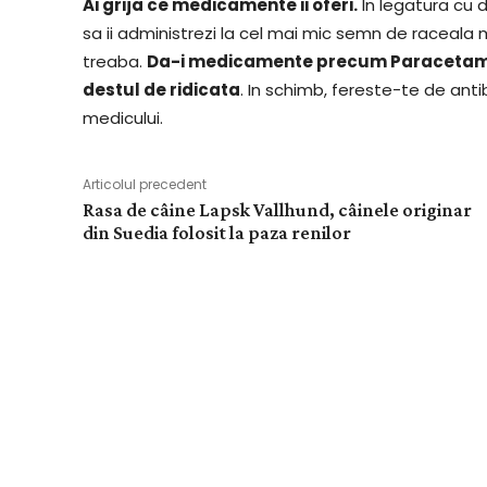
Ai grija ce medicamente ii oferi.
In legatura cu 
sa ii administrezi la cel mai mic semn de raceala
treaba.
Da-i medicamente precum Paracetamol
destul de ridicata
. In schimb, fereste-te de anti
medicului.
Articolul precedent
Rasa de câine Lapsk Vallhund, câinele originar
din Suedia folosit la paza renilor