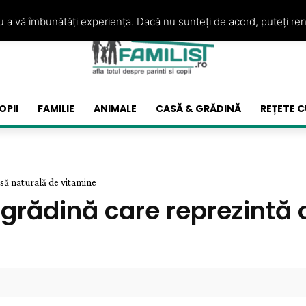
ru a vă îmbunătăți experiența. Dacă nu sunteți de acord, puteți re
OPII
FAMILIE
ANIMALE
CASĂ & GRĂDINĂ
REȚETE C
rsă naturală de vitamine
 grădină care reprezintă 