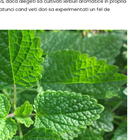
 daca alegeti sa cultivati ierburi aromatice in propria
tunci cand veti dori sa experimentati un fel de