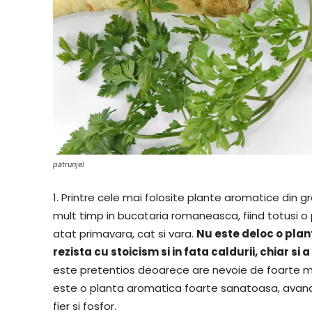
patrunjel
1. Printre cele mai folosite plante aromatice din
mult timp in bucataria romaneasca, fiind totusi 
atat primavara, cat si vara.
Nu este deloc o plant
rezista cu stoicism si in fata caldurii, chiar si 
este pretentios deoarece are nevoie de foarte mu
este o planta aromatica foarte sanatoasa, avand u
fier si fosfor.