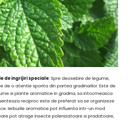
e de ingrijiri speciale
. Spre deosebire de legume,
e de o atentie sporita din partea gradinarilor. Este de
legume si plante aromatice in gradina, sa intocmeasca
luenteaza reciproc este de preferat sa se organizeze
tice. Ierburile aromatice pot influenta intr-un mod
toare pot atrage insecte polenizatoare si pradatoare,