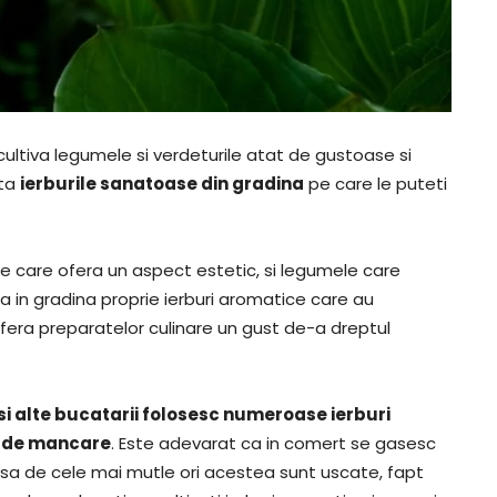
cultiva legumele si verdeturile atat de gustoase si
nta
ierburile sanatoase din gradina
pe care le puteti
le care ofera un aspect estetic, si legumele care
a in gradina proprie ierburi aromatice care au
ofera preparatelor culinare un gust de-a dreptul
i alte bucatarii folosesc numeroase ierburi
el de mancare
. Este adevarat ca in comert se gasesc
sa de cele mai mutle ori acestea sunt uscate, fapt