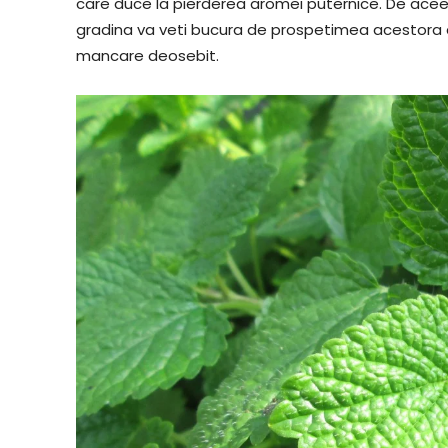
care duce la pierderea aromei puternice. De aceea,
gradina va veti bucura de prospetimea acestora a
mancare deosebit.