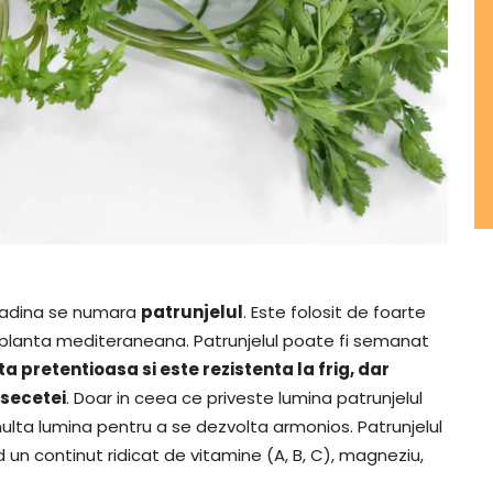
 gradina se numara
patrunjelul
. Este folosit de foarte
o planta mediteraneana. Patrunjelul poate fi semanat
a pretentioasa si este rezistenta la frig, dar
a secetei
. Doar in ceea ce priveste lumina patrunjelul
lta lumina pentru a se dezvolta armonios. Patrunjelul
n continut ridicat de vitamine (A, B, C), magneziu,