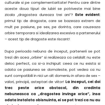
culturale si pe complementaritate! Pentru care dintre
aceste doua tipuri de iubiri se potriveste mai bine
zicala „dragostea dureaza trei ani”?
Este evident
:
primul tip de dragoste, care se bazeaza extrem de
mult pe pasiune, pe sex, pe dorinta, care cauzeaza
orbire temporara si idealizarea excesiva a partenerului
– acest tip de dragoste este riscant!
Dupa perioada nebuna de inceput, partenerii se pot
trezi din acea „orbire” si realizeaza ca celalalt nu este
deloc perfect, ca si-a inchipuit ceea ce nu exista si
odata ce pasiunea se domoleste, pot vedea ca nu
sunt compatibili in nici un alt domeniu in afara de sex –
valori, principii, asteptari de viitor!
La inceput, cei doi
trec peste orice obstacol, din credinta
nebuneasca ca „dragostea invinge orice”, insa
odata instalata obisnuinta, ei se pot trezi ca nu au