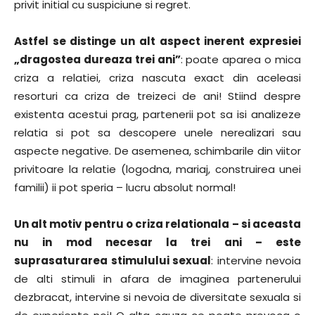
privit initial cu suspiciune si regret.
Astfel se distinge un alt aspect inerent expresiei
„dragostea dureaza trei ani”
: poate aparea o mica
criza a relatiei, criza nascuta exact din aceleasi
resorturi ca criza de treizeci de ani! Stiind despre
existenta acestui prag, partenerii pot sa isi analizeze
relatia si pot sa descopere unele nerealizari sau
aspecte negative. De asemenea, schimbarile din viitor
privitoare la relatie (logodna, mariaj, construirea unei
familii) ii pot speria – lucru absolut normal!
Un alt motiv pentru o criza relationala – si aceasta
nu in mod necesar la trei ani – este
suprasaturarea stimulului sexual
: intervine nevoia
de alti stimuli in afara de imaginea partenerului
dezbracat, intervine si nevoia de diversitate sexuala si