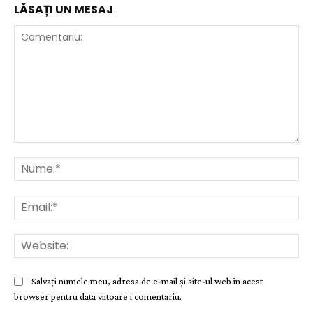
LĂSAȚI UN MESAJ
Comentariu:
Nu
Ema
Web
Salvați numele meu, adresa de e-mail și site-ul web în acest
browser pentru data viitoare i comentariu.