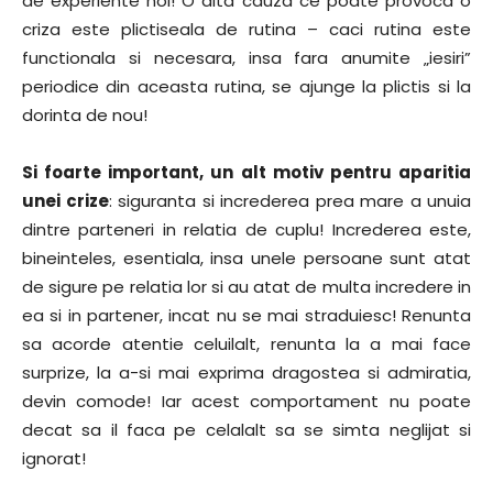
de experiente noi! O alta cauza ce poate provoca o
criza este plictiseala de rutina – caci rutina este
functionala si necesara, insa fara anumite „iesiri”
periodice din aceasta rutina, se ajunge la plictis si la
dorinta de nou!
Si foarte important, un alt motiv pentru aparitia
unei crize
: siguranta si increderea prea mare a unuia
dintre parteneri in relatia de cuplu! Increderea este,
bineinteles, esentiala, insa unele persoane sunt atat
de sigure pe relatia lor si au atat de multa incredere in
ea si in partener, incat nu se mai straduiesc! Renunta
sa acorde atentie celuilalt, renunta la a mai face
surprize, la a-si mai exprima dragostea si admiratia,
devin comode! Iar acest comportament nu poate
decat sa il faca pe celalalt sa se simta neglijat si
ignorat!