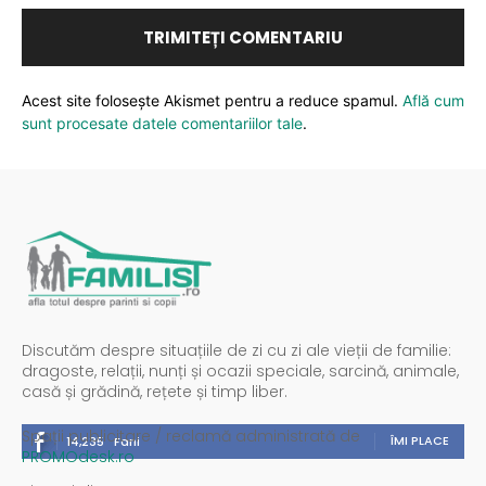
Acest site folosește Akismet pentru a reduce spamul.
Află cum
sunt procesate datele comentariilor tale
.
Discutăm despre situațiile de zi cu zi ale vieții de familie:
dragoste, relații, nunți și ocazii speciale, sarcină, animale,
casă și grădină, rețete și timp liber.
Spații publicitare / reclamă administrată de
ÎMI PLACE
14,235
Fani
PROMOdesk.ro