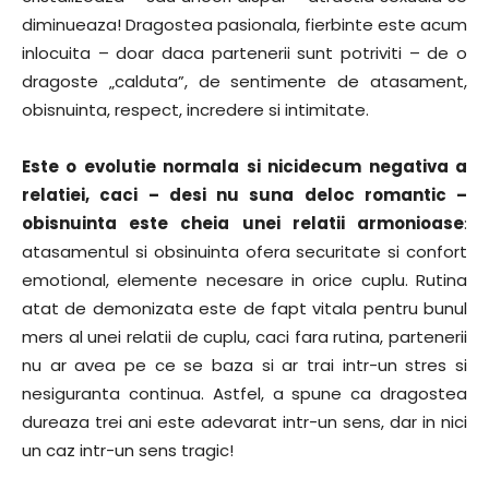
diminueaza! Dragostea pasionala, fierbinte este acum
inlocuita – doar daca partenerii sunt potriviti – de o
dragoste „calduta”, de sentimente de atasament,
obisnuinta, respect, incredere si intimitate.
Este o evolutie normala si nicidecum negativa a
relatiei, caci – desi nu suna deloc romantic –
obisnuinta este cheia unei relatii armonioase
:
atasamentul si obsinuinta ofera securitate si confort
emotional, elemente necesare in orice cuplu. Rutina
atat de demonizata este de fapt vitala pentru bunul
mers al unei relatii de cuplu, caci fara rutina, partenerii
nu ar avea pe ce se baza si ar trai intr-un stres si
nesiguranta continua. Astfel, a spune ca dragostea
dureaza trei ani este adevarat intr-un sens, dar in nici
un caz intr-un sens tragic!