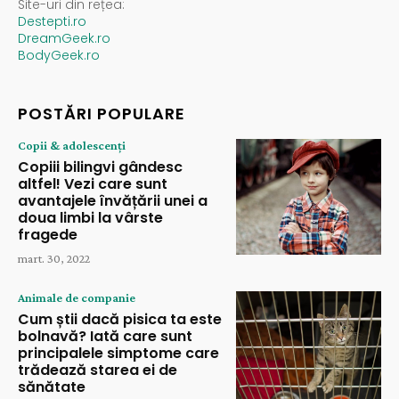
Site-uri din rețea:
Destepti.ro
DreamGeek.ro
BodyGeek.ro
POSTĂRI POPULARE
Copii & adolescenți
Copiii bilingvi gândesc
altfel! Vezi care sunt
avantajele învățării unei a
doua limbi la vârste
fragede
mart. 30, 2022
Animale de companie
Cum știi dacă pisica ta este
bolnavă? Iată care sunt
principalele simptome care
trădează starea ei de
sănătate