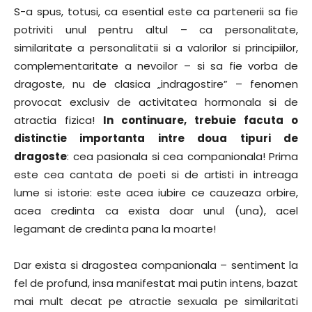
S-a spus, totusi, ca esential este ca partenerii sa fie
potriviti unul pentru altul – ca personalitate,
similaritate a personalitatii si a valorilor si principiilor,
complementaritate a nevoilor – si sa fie vorba de
dragoste, nu de clasica „indragostire” – fenomen
provocat exclusiv de activitatea hormonala si de
atractia fizica!
In continuare, trebuie facuta o
distinctie importanta intre doua tipuri de
dragoste
: cea pasionala si cea companionala! Prima
este cea cantata de poeti si de artisti in intreaga
lume si istorie: este acea iubire ce cauzeaza orbire,
acea credinta ca exista doar unul (una), acel
legamant de credinta pana la moarte!
Dar exista si dragostea companionala – sentiment la
fel de profund, insa manifestat mai putin intens, bazat
mai mult decat pe atractie sexuala pe similaritati