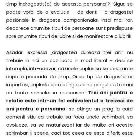
timp indragostit(a) de aceasta persoana”?! Sigur, se
poate vorbi de o evolutie – de dorit – a dragostei
pasionale in dragoste companionala! Insa mai rar,
deoarece anumite tipuri de persoane sunt predispuse
spre anumite tipuri de iubire si de manifestare a iubirii!
Asadar, expresia „dragostea dureaza trei ani” nu
trebuie in nici un caz luata in mod literal – desi se
intampla, intr-adevar, ca unele cupluri sa se destrame
dupa o perioada de timp. Orice tip de dragoste ar
impartasi, cuplurile care ating cu bine pragul de trei ani
au toate sansele sa reuseasca!
Trei ani pentru o
relatie este intr-un fel echivalentul a treizeci de
ani pentru o persoana
: se atinge un prag la care
oamenii stiu ca trebuie sa faca unele schimbari, sa
evolueze, sa se maturizeze! Iar de multe ori aceste
schimbari ii sperie, caci tot ceea ce este diferit este