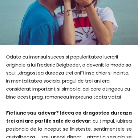
Odata cu imensul succes si popularitatea lucrarii
originale a lui Frederic Beigbeder, a devenit la moda sa
spui: „dragostea dureaza trei ani”! Insa chiar si inainte,
in mentalitatea sociala, pragul de trei ani era
considerat important si simbolic: cei care atingeau cu
bine acest prag, ramaneau impreuna toata viata!
Fictiune sau adevar? Ideea ca dragostea dureaza
trei ani are partile sale de adevar
: cu timpul, iubirea
pasionala de la inceput se linisteste, sentimentele se
cristalizeaza – sau uneori dispar – atractia sexuala se