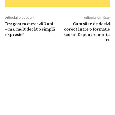
Articolul precedent
Articolul următor
Dragostea durează 3 ani
Cum să te de decizi
– mai mult decât o simplă
corect între o formație
expresie?
sau un Dj pentru nunta
ta