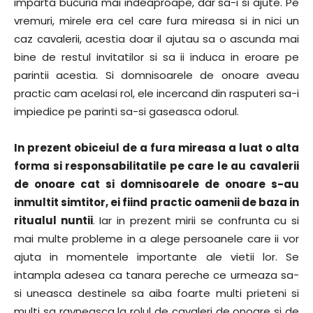
imparta bucuria mai indeaproape, dar sa-i si ajute. Pe
vremuri, mirele era cel care fura mireasa si in nici un
caz cavalerii, acestia doar il ajutau sa o ascunda mai
bine de restul invitatilor si sa ii induca in eroare pe
parintii acestia. Si domnisoarele de onoare aveau
practic cam acelasi rol, ele incercand din rasputeri sa-i
impiedice pe parinti sa-si gaseasca odorul.
In prezent obiceiul de a fura mireasa a luat o alta
forma si responsabilitatile pe care le au cavalerii
de onoare cat si domnisoarele de onoare s-au
inmultit simtitor, ei fiind practic oamenii de baza in
ritualul nuntii
. Iar in prezent mirii se confrunta cu si
mai multe probleme in a alege persoanele care ii vor
ajuta in momentele importante ale vietii lor. Se
intampla adesea ca tanara pereche ce urmeaza sa-
si uneasca destinele sa aiba foarte multi prieteni si
multi sa ravneasca la rolul de cavaleri de onoare si de