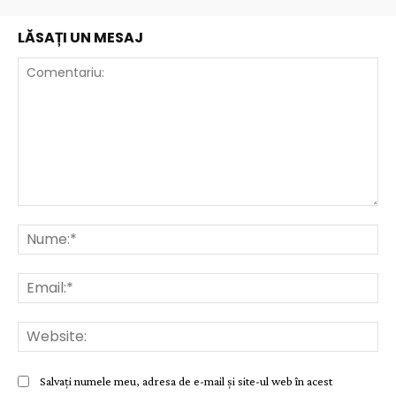
LĂSAȚI UN MESAJ
Comentariu:
Nu
Ema
Web
Salvați numele meu, adresa de e-mail și site-ul web în acest