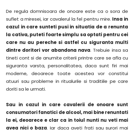
De regula domnisoara de onoare este ca o sora de
suflet a miresei, iar cavalerul la fel pentru mire.
Insa in
cazul in care sunteti pusi in situatia de a renunta
la cativa, puteti foarte simplu sa optati pentru cei
care nu au pereche si astfel cu siguranta multi
dintre doritori vor abandona nava
. Trebuie insa sa
tineti cont si de anumite criterii printre care se afla cu
siguranta varsta, personalitatea, daca sunt firi mai
moderne, deoarece toate acestea vor constitui
atuuri sau probleme in ritualurile si traditiile pe care
doriti sa le urmati.
Sau in cazul in care cavalerii de onoare sunt
consumatori fanatici de alcool, mai bine renuntati
la ei, deoarece e clar ca in toiul nunti nu veti mai
avea nici o baza
. Iar daca aveti frati sau surori mai