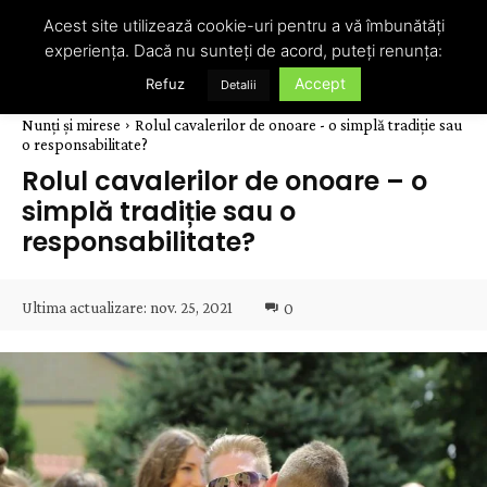
Acest site utilizează cookie-uri pentru a vă îmbunătăți
experiența. Dacă nu sunteți de acord, puteți renunța:
Accept
Refuz
Detalii
Nunți și mirese
Rolul cavalerilor de onoare - o simplă tradiție sau
o responsabilitate?
Rolul cavalerilor de onoare – o
simplă tradiție sau o
responsabilitate?
Ultima actualizare:
nov. 25, 2021
0