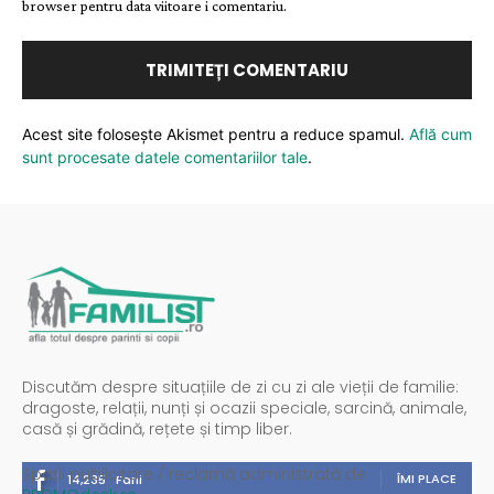
browser pentru data viitoare i comentariu.
Acest site folosește Akismet pentru a reduce spamul.
Află cum
sunt procesate datele comentariilor tale
.
Discutăm despre situațiile de zi cu zi ale vieții de familie:
dragoste, relații, nunți și ocazii speciale, sarcină, animale,
casă și grădină, rețete și timp liber.
Spații publicitare / reclamă administrată de
ÎMI PLACE
14,235
Fani