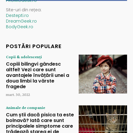
PROMOdesk.ro
Site-uri din rețea:
Destepti.ro
DreamGeek.ro
BodyGeek.ro
POSTĂRI POPULARE
Copii & adolescenți
Copiii bilingvi gândesc
altfel! Vezi care sunt
avantajele învățării unei a
doua limbi la vârste
fragede
mart. 30, 2022
Animale de companie
Cum știi dacă pisica ta este
bolnavă? Iată care sunt
principalele simptome care
trădează starea ei de