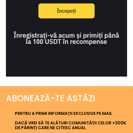
ABONEAZĂ-TE ASTĂZI
PENTRU A PRIMI INFORMAȚII EXCLUSIVE PE MAIL
DACĂ VREI SĂ TE ALĂTURI COMUNITĂȚII CELOR +300K
DE PĂRINȚI CARE NE CITESC ANUAL