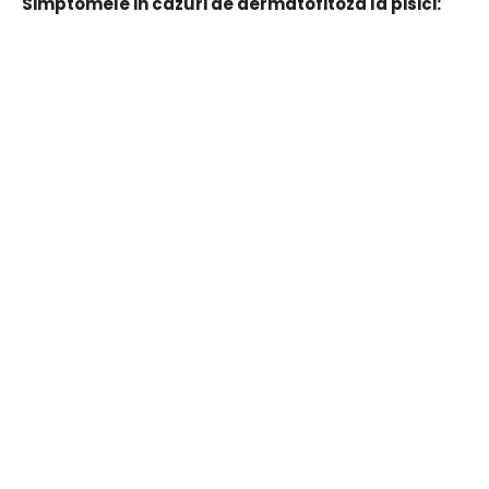
Simptomele in cazuri de dermatofitoza la pisici: