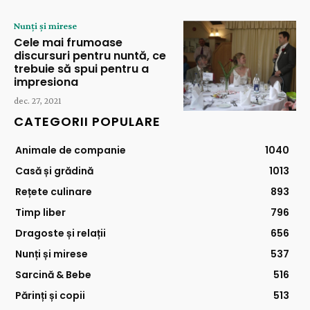
Nunți și mirese
Cele mai frumoase
discursuri pentru nuntă, ce
trebuie să spui pentru a
impresiona
dec. 27, 2021
CATEGORII POPULARE
Animale de companie
1040
Casă și grădină
1013
Rețete culinare
893
Timp liber
796
Dragoste și relații
656
Nunți și mirese
537
Sarcină & Bebe
516
Părinți și copii
513