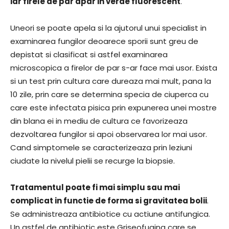
iar firele de par apar in verde fluorescent
.
Uneori se poate apela si la ajutorul unui specialist in
examinarea fungilor deoarece sporii sunt greu de
depistat si clasificat si astfel examinarea
microscopica a firelor de par s-ar face mai usor. Exista
si un test prin cultura care dureaza mai mult, pana la
10 zile, prin care se determina specia de ciuperca cu
care este infectata pisica prin expunerea unei mostre
din blana ei in mediu de cultura ce favorizeaza
dezvoltarea fungilor si apoi observarea lor mai usor.
Cand simptomele se caracterizeaza prin leziuni
ciudate la nivelul pielii se recurge la biopsie.
Tratamentul poate fi mai simplu sau mai
complicat in functie de forma si gravitatea bolii
.
Se administreaza antibiotice cu actiune antifungica.
Un astfel de antibiotic este Griseofugina care se