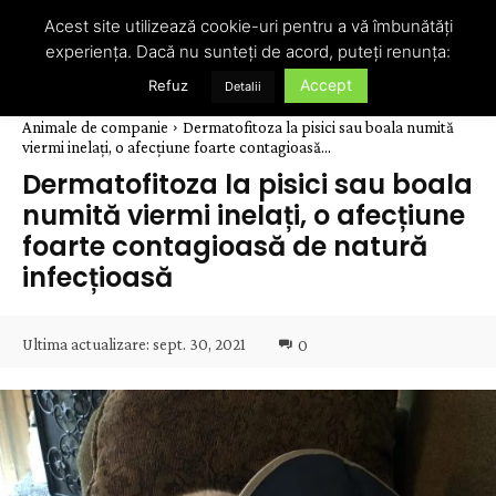
Acest site utilizează cookie-uri pentru a vă îmbunătăți
experiența. Dacă nu sunteți de acord, puteți renunța:
Accept
Refuz
Detalii
Animale de companie
Dermatofitoza la pisici sau boala numită
viermi inelați, o afecțiune foarte contagioasă...
Dermatofitoza la pisici sau boala
numită viermi inelați, o afecțiune
foarte contagioasă de natură
infecțioasă
Ultima actualizare:
sept. 30, 2021
0