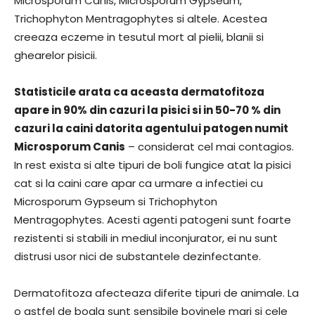
Microsporum Canis, Microsporum Gypseum,
Trichophyton Mentragophytes si altele. Acestea
creeaza eczeme in tesutul mort al pielii, blanii si
ghearelor pisicii.
Statisticile arata ca aceasta dermatofitoza
apare in 90% din cazuri la pisici si in 50-70 % din
cazuri la caini datorita agentului patogen numit
Microsporum Canis
– considerat cel mai contagios.
In rest exista si alte tipuri de boli fungice atat la pisici
cat si la caini care apar ca urmare a infectiei cu
Microsporum Gypseum si Trichophyton
Mentragophytes. Acesti agenti patogeni sunt foarte
rezistenti si stabili in mediul inconjurator, ei nu sunt
distrusi usor nici de substantele dezinfectante.
Dermatofitoza afecteaza diferite tipuri de animale. La
o astfel de boala sunt sensibile bovinele mari si cele