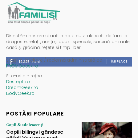
Discutăm despre situațiile de zi cu zi ale vieții de familie:
dragoste, relații, nunți și ocazii speciale, sarcină, animale,
casă și grădină, rețete și timp liber.
Spații publicitare / reclamă administrată de
ÎMI PLACE
14,235
Fani
PROMOdesk.ro
Site-uri din rețea:
Destepti.ro
DreamGeek.ro
BodyGeek.ro
POSTĂRI POPULARE
Copii & adolescenți
Copiii bilingvi gândesc
altfel! Vezi care sunt