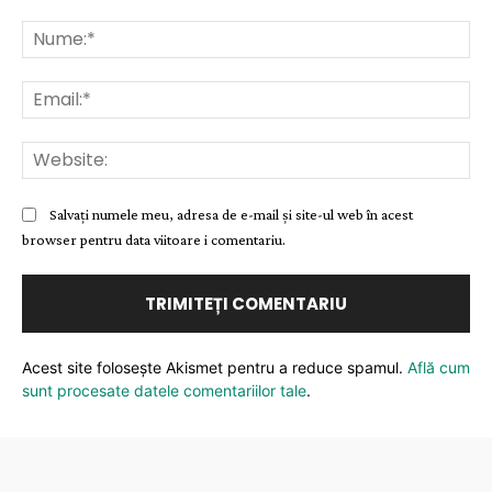
Comentariu:
Nu
Ema
Web
Salvați numele meu, adresa de e-mail și site-ul web în acest
browser pentru data viitoare i comentariu.
Acest site folosește Akismet pentru a reduce spamul.
Află cum
sunt procesate datele comentariilor tale
.