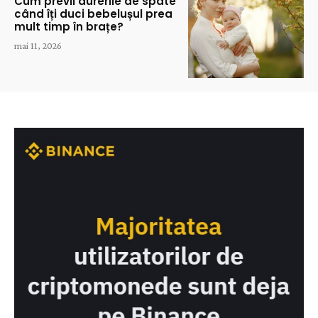
Cum previi durerile de spate
când îți duci bebelușul prea
mult timp în brațe?
mai 11, 2026