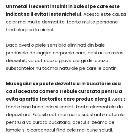
Un metal frecvent intalnit in baie si pe care este
indicat sa il evitati este nichelul
. Acesta este cauza
celor mai multe dermatite, foarte multe persoane
fiind alergice la nichel.
Daca aveti o piele sensibila eliminati din baie
produsele de ingrijire corporala care, desi au un miros
deosebit, va pot cauza grave alergii din cauza
substantelor nu tocmai naturale pe care le contin.
Mucegaiul se poate dezvolta si in bucatarie asa
ca si aceasta camera trebuie curatata pentru a
evita aparitia factorilor care produc alergii
. Aerisiti
foarte bine bucataria si spalati toate elementele de
depozitare. Folositi cat mai multe substante naturale
pentru a va curata bucataria, otetul si zeama de
lamaie si bicarbonatul fiind cele mai bune solutii.