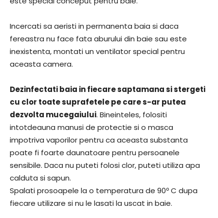
este special conceput pentru baie.
Incercati sa aeristi in permanenta baia si daca
fereastra nu face fata aburului din baie sau este
inexistenta, montati un ventilator special pentru
aceasta camera.
Dezinfectati baia in fiecare saptamana si stergeti
cu clor toate suprafetele pe care s-ar putea
dezvolta mucegaiului
. Bineinteles, folositi
intotdeauna manusi de protectie si o masca
impotriva vaporilor pentru ca aceasta substanta
poate fi foarte daunatoare pentru persoanele
sensibile. Daca nu puteti folosi clor, puteti utiliza apa
calduta si sapun.
Spalati prosoapele la o temperatura de 90º C dupa
fiecare utilizare si nu le lasati la uscat in baie.