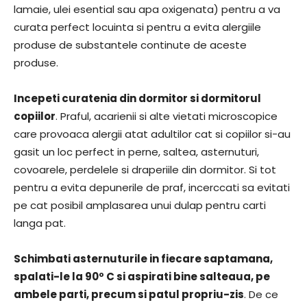
lamaie, ulei esential sau apa oxigenata) pentru a va
curata perfect locuinta si pentru a evita alergiile
produse de substantele continute de aceste
produse.
Incepeti curatenia din dormitor si dormitorul
copiilor
. Praful, acarienii si alte vietati microscopice
care provoaca alergii atat adultilor cat si copiilor si-au
gasit un loc perfect in perne, saltea, asternuturi,
covoarele, perdelele si draperiile din dormitor. Si tot
pentru a evita depunerile de praf, incerccati sa evitati
pe cat posibil amplasarea unui dulap pentru carti
langa pat.
Schimbati asternuturile in fiecare saptamana,
spalati-le la 90º C si aspirati bine salteaua, pe
ambele parti, precum si patul propriu-zis
. De ce