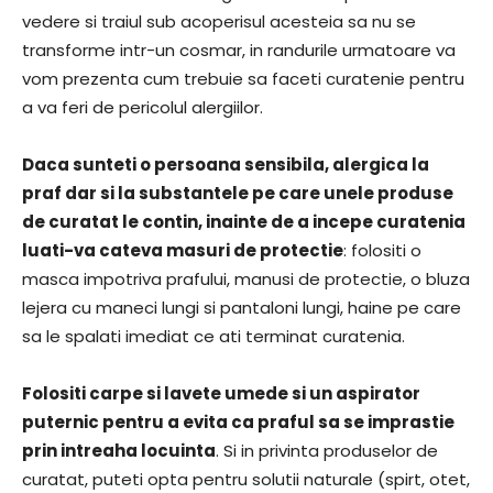
vedere si traiul sub acoperisul acesteia sa nu se
transforme intr-un cosmar, in randurile urmatoare va
vom prezenta cum trebuie sa faceti curatenie pentru
a va feri de pericolul alergiilor.
Daca sunteti o persoana sensibila, alergica la
praf dar si la substantele pe care unele produse
de curatat le contin, inainte de a incepe curatenia
luati-va cateva masuri de protectie
: folositi o
masca impotriva prafului, manusi de protectie, o bluza
lejera cu maneci lungi si pantaloni lungi, haine pe care
sa le spalati imediat ce ati terminat curatenia.
Folositi carpe si lavete umede si un aspirator
puternic pentru a evita ca praful sa se imprastie
prin intreaha locuinta
. Si in privinta produselor de
curatat, puteti opta pentru solutii naturale (spirt, otet,