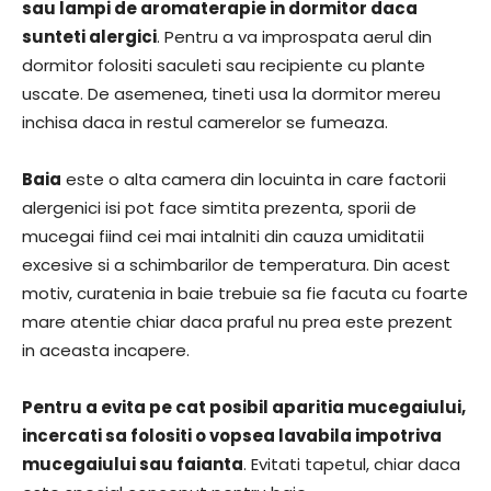
sau lampi de aromaterapie in dormitor daca
sunteti alergici
. Pentru a va improspata aerul din
dormitor folositi saculeti sau recipiente cu plante
uscate. De asemenea, tineti usa la dormitor mereu
inchisa daca in restul camerelor se fumeaza.
Baia
este o alta camera din locuinta in care factorii
alergenici isi pot face simtita prezenta, sporii de
mucegai fiind cei mai intalniti din cauza umiditatii
excesive si a schimbarilor de temperatura. Din acest
motiv, curatenia in baie trebuie sa fie facuta cu foarte
mare atentie chiar daca praful nu prea este prezent
in aceasta incapere.
Pentru a evita pe cat posibil aparitia mucegaiului,
incercati sa folositi o vopsea lavabila impotriva
mucegaiului sau faianta
. Evitati tapetul, chiar daca