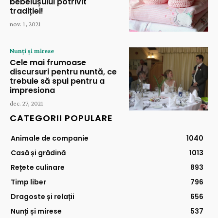
bebelușului potrivit
tradiției!
nov. 1, 2021
Nunți și mirese
Cele mai frumoase
discursuri pentru nuntă, ce
trebuie să spui pentru a
impresiona
dec. 27, 2021
CATEGORII POPULARE
Animale de companie
1040
Casă și grădină
1013
Rețete culinare
893
Timp liber
796
Dragoste și relații
656
Nunți și mirese
537