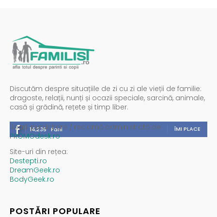
Discutăm despre situațiile de zi cu zi ale vieții de familie:
dragoste, relații, nunți și ocazii speciale, sarcină, animale,
casă și grădină, rețete și timp liber.
Spații publicitare / reclamă administrată de
ÎMI PLACE
14,235
Fani
PROMOdesk.ro
Site-uri din rețea:
Destepti.ro
DreamGeek.ro
BodyGeek.ro
POSTĂRI POPULARE