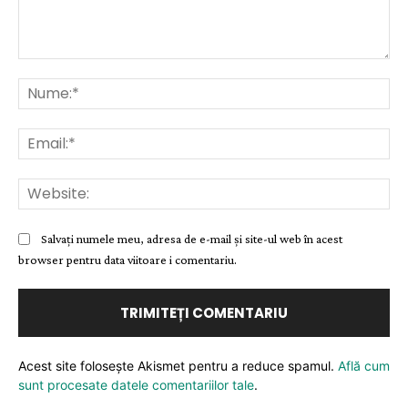
Comentariu:
Nu
Ema
Web
Salvați numele meu, adresa de e-mail și site-ul web în acest
browser pentru data viitoare i comentariu.
Acest site folosește Akismet pentru a reduce spamul.
Află cum
sunt procesate datele comentariilor tale
.