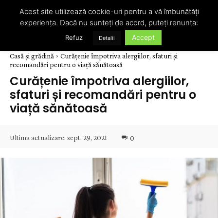
Acest site utilizează cookie-uri pentru a vă îmbunătăți
experiența. Dacă nu sunteți de acord, puteți renunța:
Accept
Refuz
Detalii
Casă și grădină
Curățenie împotriva alergiilor, sfaturi și
recomandări pentru o viață sănătoasă
Curățenie împotriva alergiilor,
sfaturi și recomandări pentru o
viață sănătoasă
Ultima actualizare:
sept. 29, 2021
0