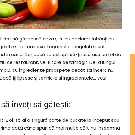
nt dat să gătească ceva și s-au declarat înfrânți au
elate sau conserve. Legumele congelate sunt
când în când. Dar dacă te aștepți să-ți iasă așa un fel de
iu ce restaurant, vei fi tare dezamăgit. De-a lungul
implu, cu ingrediente proaspete decât să încerc nu
acă îți lipsesc și tehnicile și ingredientele… Vezi
să înveți să gătești:
t! E ok să ai o singură carte de bucate la început sau
 e prima dată când spun că mai multe cărți nu înseamnă