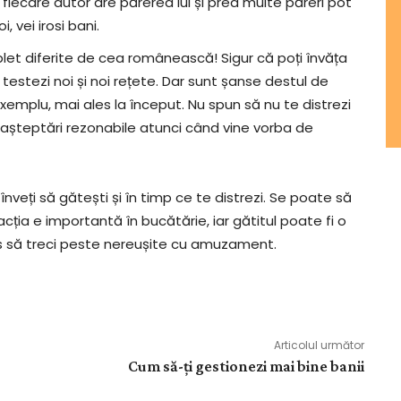
fiecare autor are părerea lui și prea multe păreri pot
, vei irosi bani.
let diferite de cea românească! Sigur că poți învăța
 testezi noi și noi rețete. Dar sunt șanse destul de
exemplu, mai ales la început. Nu spun să nu te distrezi
ai așteptări rezonabile atunci când vine vorba de
înveți să gătești și în timp ce te distrezi. Se poate să
racția e importantă în bucătărie, iar gătitul poate fi o
us să treci peste nereușite cu amuzament.
Articolul următor
Cum să-ți gestionezi mai bine banii