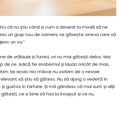
ntru că nu știu când și cum a devenit la modă să ne
lnesc un grup nou de oameni, se găsește cineva care să
ăjesc un ou.”
mne de vrăbiuțe și furnici, ori nu mai gătești deloc. Mai
 de ce. Adică fie snobismul și lauda oricât de mari,
tim. Iar acolo nici măcar nu vorbim de o nevoie
relevant să știu să gătesc. Nu să ajung o vedetă în
i gustos în farfurie. Și mă gândesc că mai sunt și alții
ătești, ce e bine să faci la început și ce nu.