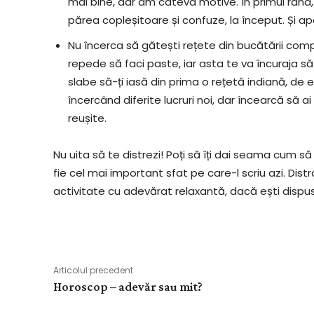
mai bine, dar am câteva motive. În primul rând, 
părea copleșitoare și confuze, la început. Și apoi
Nu încerca să gătești rețete din bucătării comp
repede să faci paste, iar asta te va încuraja să
slabe să-ți iasă din prima o rețetă indiană, de 
încercând diferite lucruri noi, dar încearcă să 
reușite.
Nu uita să te distrezi! Poți să îți dai seama cum să 
fie cel mai important sfat pe care-l scriu azi. Dist
activitate cu adevărat relaxantă, dacă ești disp
Articolul precedent
Horoscop – adevăr sau mit?