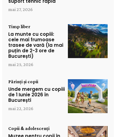
suport tehnic rapid
mai 27, 2026
Timp liber
La munte cu copiii:
cele mai frumoase
trasee de vară (la mai
puțin de 2-3 ore de
București)
mai 25, 2026
Părinți și copii
Unde mergem cu copiii
de 1 Iunie 2026 în
București
mai 22, 2026
Copii & adolescenți
Muzee pentru copii în