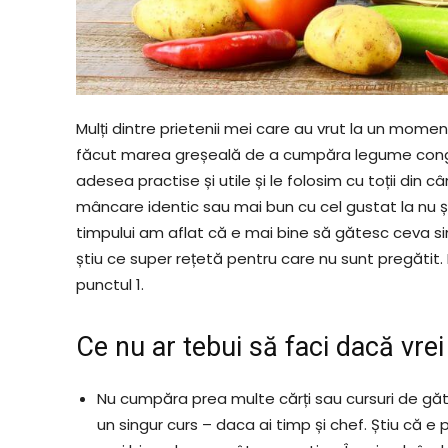
Mulți dintre prietenii mei care au vrut la un mome
făcut marea greșeală de a cumpăra legume cong
adesea practise și utile și le folosim cu toții din 
mâncare identic sau mai bun cu cel gustat la nu șt
timpului am aflat că e mai bine să gătesc ceva s
știu ce super rețetă pentru care nu sunt pregătit. D
punctul 1.
Ce nu ar tebui să faci dacă vrei 
Nu cumpăra prea multe cărți sau cursuri de găti
un singur curs – daca ai timp și chef. Știu că