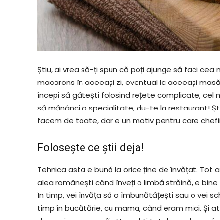
Știu, ai vrea să-ți spun că poți ajunge să faci cea 
macarons în aceeași zi, eventual la aceeași masă.
începi să gătești folosind rețete complicate, cel ma
să mănânci o specialitate, du-te la restaurant! Șt
facem de toate, dar e un motiv pentru care chefii
Folosește ce știi deja!
Tehnica asta e bună la orice ține de învățat. Tot
alea românești când înveți o limbă străină, e bine 
În timp, vei învăța să o îmbunătățești sau o vei
timp în bucătărie, cu mama, când eram mici. Și at