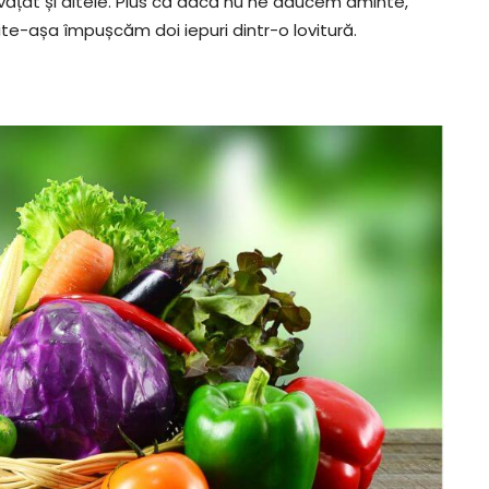
nvățat și altele. Plus că dacă nu ne aducem aminte,
uite-așa împușcăm doi iepuri dintr-o lovitură.