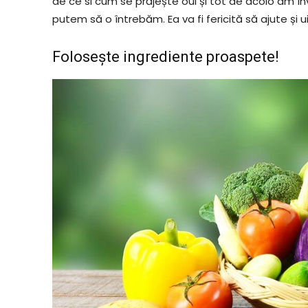
de ce si cum se prăjește oul și tot de acolo am î
putem să o întrebăm. Ea va fi fericită să ajute și 
Folosește ingrediente proaspete!