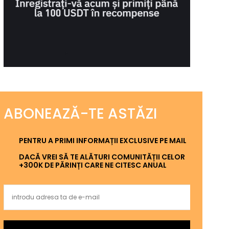
ABONEAZĂ-TE ASTĂZI
PENTRU A PRIMI INFORMAȚII EXCLUSIVE PE MAIL
DACĂ VREI SĂ TE ALĂTURI COMUNITĂȚII CELOR
+300K DE PĂRINȚI CARE NE CITESC ANUAL