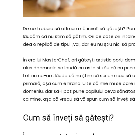
De ce trebuie să afli cum să înveți să gătești? Pe
lăudăm că nu știm să gătim. Ori de câte ori întâ
dea o replică de tipul „vai, dar eu nu știu nici să pr
În era lui MasterChef, ori gătești artistic porții de
ales doamnele se laudă cu asta și zău că nu pricep
tot nu ne-am lăuda că nu știm să scriem sau să ci
primară, așa cum e hrana. Uite că mie mi se pare 
domeniu, dar să-i pot pune copilului ceva sănătos ș
ca mine, așa că vreau să vă spun cum să înveți să g
Cum să înveți să gătești?