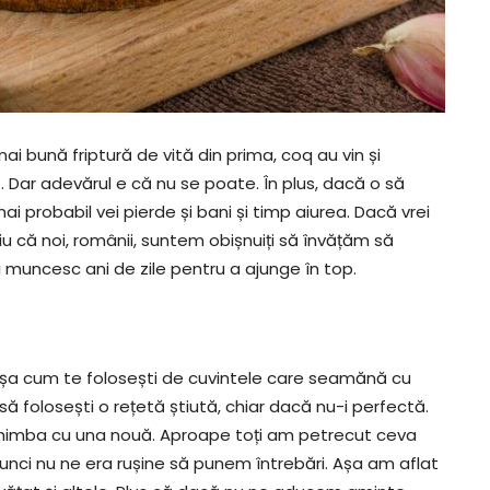
mai bună friptură de vită din prima, coq au vin și
 Dar adevărul e că nu se poate. În plus, dacă o să
i probabil vei pierde și bani și timp aiurea. Dacă vrei
iu că noi, românii, suntem obișnuiți să învățăm să
 muncesc ani de zile pentru a ajunge în top.
 așa cum te folosești de cuvintele care seamănă cu
să folosești o rețetă știută, chiar dacă nu-i perfectă.
 schimba cu una nouă. Aproape toți am petrecut ceva
unci nu ne era rușine să punem întrebări. Așa am aflat