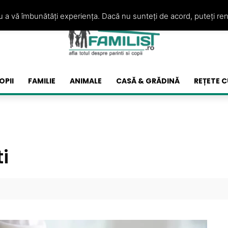
ru a vă îmbunătăți experiența. Dacă nu sunteți de acord, puteți re
OPII
FAMILIE
ANIMALE
CASĂ & GRĂDINĂ
REȚETE C
i