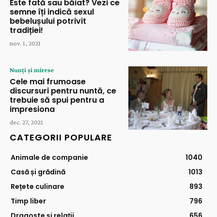
Este fată sau băiat? Vezi ce
semne îți indică sexul
bebelușului potrivit
tradiției!
nov. 1, 2021
Nunți și mirese
Cele mai frumoase
discursuri pentru nuntă, ce
trebuie să spui pentru a
impresiona
dec. 27, 2021
CATEGORII POPULARE
Animale de companie
1040
Casă și grădină
1013
Rețete culinare
893
Timp liber
796
Dragoste și relații
656