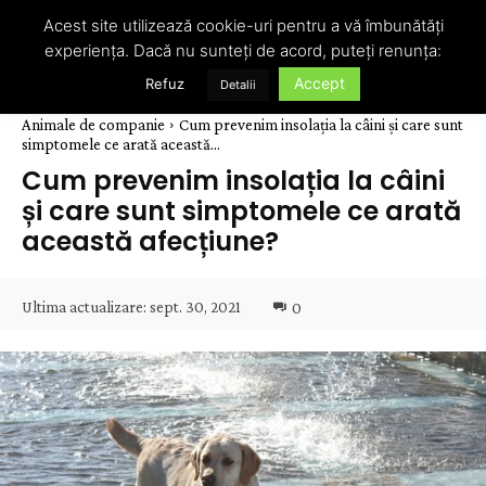
Acest site utilizează cookie-uri pentru a vă îmbunătăți
experiența. Dacă nu sunteți de acord, puteți renunța:
Accept
Refuz
Detalii
Animale de companie
Cum prevenim insolația la câini și care sunt
simptomele ce arată această...
Cum prevenim insolația la câini
și care sunt simptomele ce arată
această afecțiune?
Ultima actualizare:
sept. 30, 2021
0