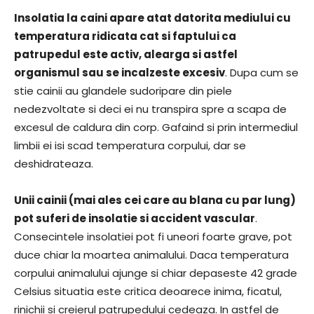
Insolatia la caini apare atat datorita mediului cu
temperatura ridicata cat si faptului ca
patrupedul este activ, alearga si astfel
organismul sau se incalzeste excesiv
. Dupa cum se
stie cainii au glandele sudoripare din piele
nedezvoltate si deci ei nu transpira spre a scapa de
excesul de caldura din corp. Gafaind si prin intermediul
limbii ei isi scad temperatura corpului, dar se
deshidrateaza.
Unii cainii (mai ales cei care au blana cu par lung)
pot suferi de insolatie si accident vascular
.
Consecintele insolatiei pot fi uneori foarte grave, pot
duce chiar la moartea animalului. Daca temperatura
corpului animalului ajunge si chiar depaseste 42 grade
Celsius situatia este critica deoarece inima, ficatul,
rinichii si creierul patrupedului cedeaza. In astfel de