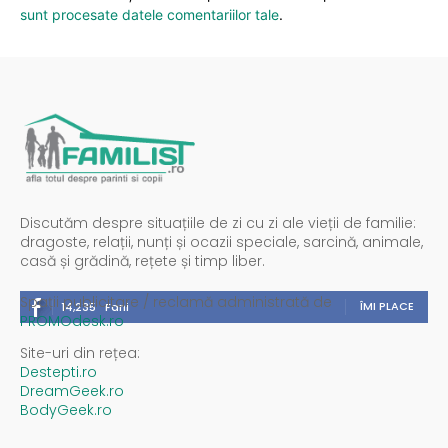
sunt procesate datele comentariilor tale
.
Discutăm despre situațiile de zi cu zi ale vieții de familie:
dragoste, relații, nunți și ocazii speciale, sarcină, animale,
casă și grădină, rețete și timp liber.
Spații publicitare / reclamă administrată de
ÎMI PLACE
14,235
Fani
PROMOdesk.ro
Site-uri din rețea:
Destepti.ro
DreamGeek.ro
BodyGeek.ro