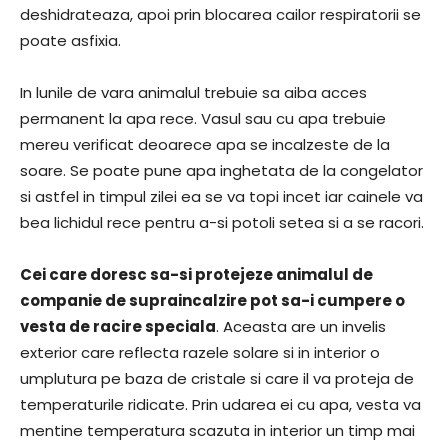
deshidrateaza, apoi prin blocarea cailor respiratorii se
poate asfixia.
In lunile de vara animalul trebuie sa aiba acces
permanent la apa rece. Vasul sau cu apa trebuie
mereu verificat deoarece apa se incalzeste de la
soare. Se poate pune apa inghetata de la congelator
si astfel in timpul zilei ea se va topi incet iar cainele va
bea lichidul rece pentru a-si potoli setea si a se racori.
Cei care doresc sa-si protejeze animalul de
companie de supraincalzire pot sa-i cumpere o
vesta de racire speciala
. Aceasta are un invelis
exterior care reflecta razele solare si in interior o
umplutura pe baza de cristale si care il va proteja de
temperaturile ridicate. Prin udarea ei cu apa, vesta va
mentine temperatura scazuta in interior un timp mai