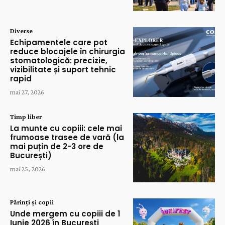
Diverse
Echipamentele care pot
reduce blocajele în chirurgia
stomatologică: precizie,
vizibilitate și suport tehnic
rapid
mai 27, 2026
Timp liber
La munte cu copiii: cele mai
frumoase trasee de vară (la
mai puțin de 2-3 ore de
București)
mai 25, 2026
Părinți și copii
Unde mergem cu copiii de 1
Iunie 2026 în București