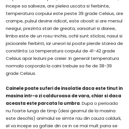
incepe sa saliveze, are pielea uscata si fierbinte,
temperatura corpului este peste 39 grade Celsius, are
crampe, pulsul devine ridicat, este obosit si are mersul
nesigur, prezinta stari de greata, varsaturi si diaree,
limba este de un rosu-inchis, ochii sunt sticlosi, nasul si
picioarele fierbinti, iar uneori isi poate pierde starea de
constiinta. La temperatura corpului de 41-42 grade
Celsius apar leziuni pe creier. In general temperatura
normala corporala la caini trebuie sa fie de 38-39
grade Celsius.
Cainele poate suferi de insolatie daca este tinut in
masina intr-o zi calduroasa de vara, chiar si daca
aceasta este parcata la umbra
. Dupa o perioada
nu foarte lunga de timp (desi geamul de la masina
este deschis) animalul se simte rau din cauza caldurii,
el va incepe sa gafaie din ce in ce mai mult pana se