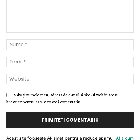
Comentariu:
Nu
Ema
Web
Salvați numele meu, adresa de e-mail și site-ul web în acest
browser pentru data viitoare i comentariu.
Acest site folosește Akismet pentru a reduce spamul.
Află cum