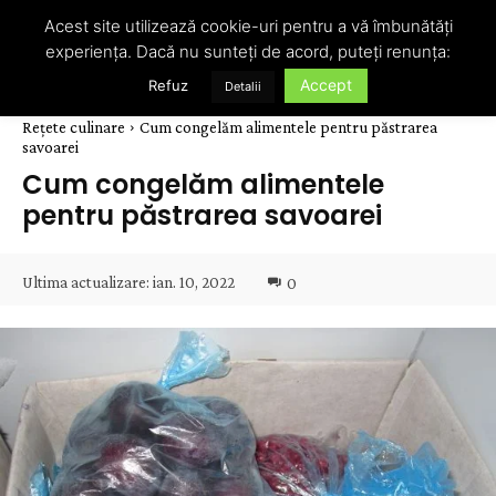
Acest site utilizează cookie-uri pentru a vă îmbunătăți
experiența. Dacă nu sunteți de acord, puteți renunța:
Accept
Refuz
Detalii
Rețete culinare
Cum congelăm alimentele pentru păstrarea
savoarei
Cum congelăm alimentele
pentru păstrarea savoarei
Ultima actualizare:
ian. 10, 2022
0