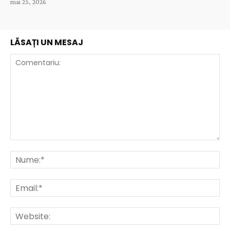
mai 25, 2026
LĂSAȚI UN MESAJ
Comentariu:
Nu
Ema
Web