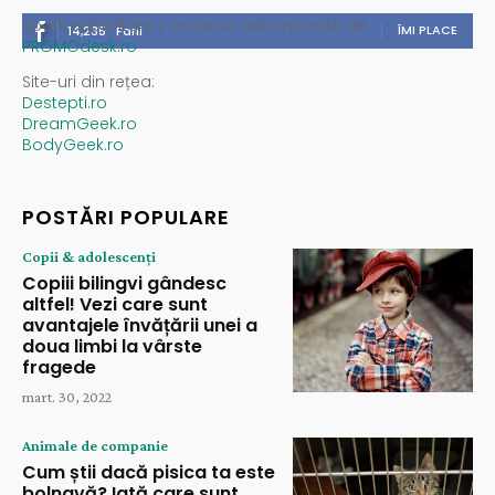
Spații publicitare / reclamă administrată de
ÎMI PLACE
14,235
Fani
PROMOdesk.ro
Site-uri din rețea:
Destepti.ro
DreamGeek.ro
BodyGeek.ro
POSTĂRI POPULARE
Copii & adolescenți
Copiii bilingvi gândesc
altfel! Vezi care sunt
avantajele învățării unei a
doua limbi la vârste
fragede
mart. 30, 2022
Animale de companie
Cum știi dacă pisica ta este
bolnavă? Iată care sunt