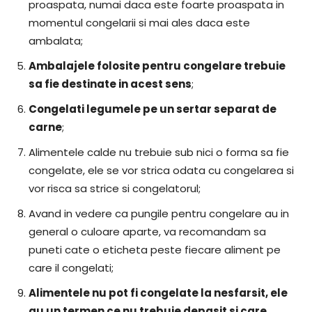
proaspata, numai daca este foarte proaspata in
momentul congelarii si mai ales daca este
ambalata;
Ambalajele folosite pentru congelare trebuie
sa fie destinate in acest sens
;
Congelati legumele pe un sertar separat de
carne
;
Alimentele calde nu trebuie sub nici o forma sa fie
congelate, ele se vor strica odata cu congelarea si
vor risca sa strice si congelatorul;
Avand in vedere ca pungile pentru congelare au in
general o culoare aparte, va recomandam sa
puneti cate o eticheta peste fiecare aliment pe
care il congelati;
Alimentele nu pot fi congelate la nesfarsit, ele
au un termen ce nu trebuie depasit si care