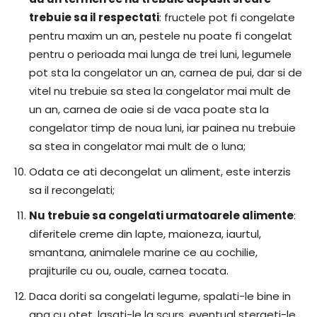
trebuie sa il respectati
: fructele pot fi congelate
pentru maxim un an, pestele nu poate fi congelat
pentru o perioada mai lunga de trei luni, legumele
pot sta la congelator un an, carnea de pui, dar si de
vitel nu trebuie sa stea la congelator mai mult de
un an, carnea de oaie si de vaca poate sta la
congelator timp de noua luni, iar painea nu trebuie
sa stea in congelator mai mult de o luna;
Odata ce ati decongelat un aliment, este interzis
sa il recongelati;
Nu trebuie sa congelati urmatoarele alimente
:
diferitele creme din lapte, maioneza, iaurtul,
smantana, animalele marine ce au cochilie,
prajiturile cu ou, ouale, carnea tocata.
Daca doriti sa congelati legume, spalati-le bine in
apa cu otet, lasati-le la scurs, eventual stergeti-le