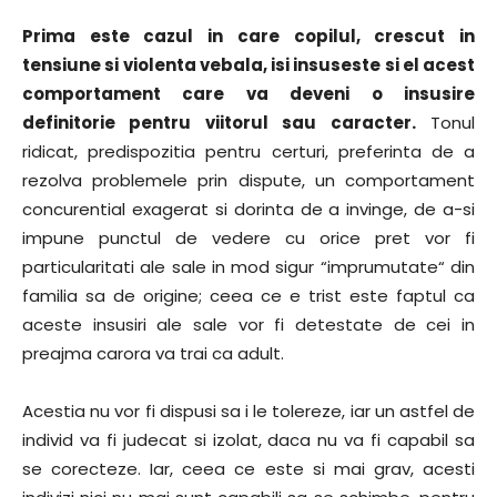
Prima este cazul in care copilul, crescut in
tensiune si violenta vebala, isi insuseste si el acest
comportament care va deveni o insusire
definitorie pentru viitorul sau caracter.
Tonul
ridicat, predispozitia pentru certuri, preferinta de a
rezolva problemele prin dispute, un comportament
concurential exagerat si dorinta de a invinge, de a-si
impune punctul de vedere cu orice pret vor fi
particularitati ale sale in mod sigur “imprumutate“ din
familia sa de origine; ceea ce e trist este faptul ca
aceste insusiri ale sale vor fi detestate de cei in
preajma carora va trai ca adult.
Acestia nu vor fi dispusi sa i le tolereze, iar un astfel de
individ va fi judecat si izolat, daca nu va fi capabil sa
se corecteze. Iar, ceea ce este si mai grav, acesti