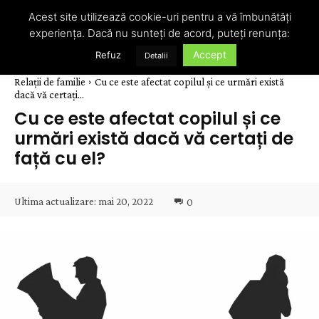
Acest site utilizează cookie-uri pentru a vă îmbunătăți
experiența. Dacă nu sunteți de acord, puteți renunța:
Accept
Refuz
Detalii
Relații de familie
Cu ce este afectat copilul și ce urmări există
dacă vă certați...
Cu ce este afectat copilul și ce
urmări există dacă vă certați de
față cu el?
Ultima actualizare:
mai 20, 2022
0