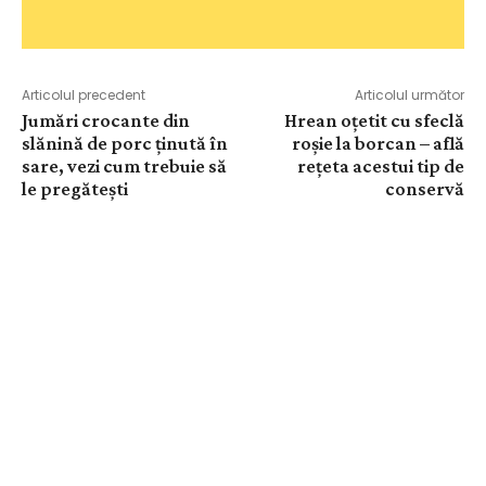
Articolul precedent
Articolul următor
Jumări crocante din
Hrean oțetit cu sfeclă
slănină de porc ținută în
roșie la borcan – află
sare, vezi cum trebuie să
rețeta acestui tip de
le pregătești
conservă