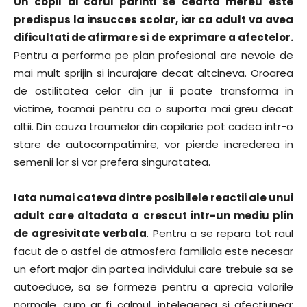
Un copil ai carui parinti se cearta mereu este
predispus la insucces scolar, iar ca adult va avea
dificultati de afirmare si de exprimare a afectelor.
Pentru a performa pe plan profesional are nevoie de
mai mult sprijin si incurajare decat altcineva. Oroarea
de ostilitatea celor din jur ii poate transforma in
victime, tocmai pentru ca o suporta mai greu decat
altii. Din cauza traumelor din copilarie pot cadea intr-o
stare de autocompatimire, vor pierde increderea in
semenii lor si vor prefera singuratatea.
Iata numai cateva dintre posibilele reactii ale unui
adult care altadata a crescut intr-un mediu plin
de agresivitate verbala
. Pentru a se repara tot raul
facut de o astfel de atmosfera familiala este necesar
un efort major din partea individului care trebuie sa se
autoeduce, sa se formeze pentru a aprecia valorile
normale, cum ar fi calmul, intelegerea si afectiunea;