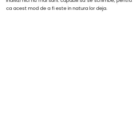
indivizi nici nu mai sunt capabili sa se schimbe, pentru
ca acest mod de a fi este in natura lor deja.