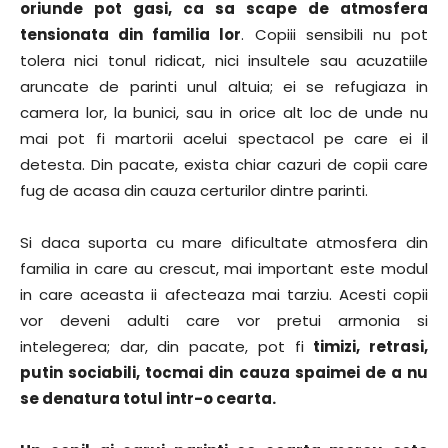
oriunde pot gasi, ca sa scape de atmosfera
tensionata din familia lor
. Copiii sensibili nu pot
tolera nici tonul ridicat, nici insultele sau acuzatiile
aruncate de parinti unul altuia; ei se refugiaza in
camera lor, la bunici, sau in orice alt loc de unde nu
mai pot fi martorii acelui spectacol pe care ei il
detesta. Din pacate, exista chiar cazuri de copii care
fug de acasa din cauza certurilor dintre parinti.
Si daca suporta cu mare dificultate atmosfera din
familia in care au crescut, mai important este modul
in care aceasta ii afecteaza mai tarziu. Acesti copii
vor deveni adulti care vor pretui armonia si
intelegerea; dar, din pacate, pot fi
timizi, retrasi,
putin sociabili, tocmai din cauza spaimei de a nu
se denatura totul intr-o cearta.