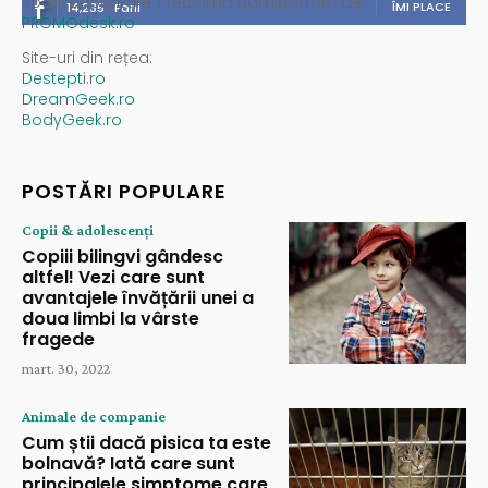
Spații publicitare / reclamă administrată de
ÎMI PLACE
14,235
Fani
PROMOdesk.ro
Site-uri din rețea:
Destepti.ro
DreamGeek.ro
BodyGeek.ro
POSTĂRI POPULARE
Copii & adolescenți
Copiii bilingvi gândesc
altfel! Vezi care sunt
avantajele învățării unei a
doua limbi la vârste
fragede
mart. 30, 2022
Animale de companie
Cum știi dacă pisica ta este
bolnavă? Iată care sunt
principalele simptome care