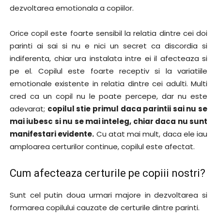
dezvoltarea emotionala a copiilor.
Orice copil este foarte sensibil la relatia dintre cei doi
parinti ai sai si nu e nici un secret ca discordia si
indiferenta, chiar ura instalata intre ei il afecteaza si
pe el. Copilul este foarte receptiv si la variatiile
emotionale existente in relatia dintre cei adulti. Multi
cred ca un copil nu le poate percepe, dar nu este
adevarat;
copilul stie primul daca parintii sai nu se
mai iubesc si nu se mai inteleg, chiar daca nu sunt
manifestari evidente.
Cu atat mai mult, daca ele iau
amploarea certurilor continue, copilul este afectat.
Cum afecteaza certurile pe copiii nostri?
Sunt cel putin doua urmari majore in dezvoltarea si
formarea copilului cauzate de certurile dintre parinti.