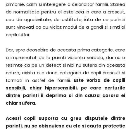
armonie, calm si intelegere a celorlaltor familii. Starea
de normalitate pentru el este cea in care a crescut,
cea de agresivitate, de ostilitate; iata de ce parintii
sunt vinovati ca au viciat modul de a gandi si simti al
copilului lor.
Dar, spre deosebire de aceasta prima categorie, care
a imprumutat de la parinti violenta verbala, dar nu o
resimte ca pe un defect si nici nu sufera din aceasta
cauza, exista o a doua categorie de copii crescuti si
formati in astfel de familii.
Este vorba de copiii
sensibili, chiar hipersensibili, pe care certurile
dintre parinti ii deprima si din cauza carora ei
chiar sufera.
Acesti copii suporta cu greu disputele dintre
parinti, nu se obisnuiesc cu ele si cauta protectie