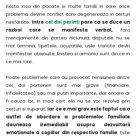
Exista insa din pacate si multe familii in care orice
problema devine conflict care degenereaza in certuri
nesfarsite.
Intre
cei doi parinti
pare ca se duce un
razboi care se manifesta verbal,
fara
menajamente din partea niciunuia; disputele nu se
mai termina, tipetele, acuzatiile, usile trantite devin
manifestari obisnuite, linistea si armonia sunt din ce in
ce mai rare.
Poate problemele care au provocat tensiunea dintre
cei doi parteneri sunt mai grave (financiare,
infidelitatea) sau mai putin importante, dar oricare ar
fi cauza lor, in mod cert ele nu se vor rezolva prin
certuri si suparari.
Iar ce e mai grav este faptul ca o
astfel de abordare a problemelor familiale
dauneaza iremediabil asupra dezvoltarii
emotionale a copiilor din respectiva familie
. Este