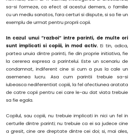
sa-si formeze, ca efect al acestui demers, o familie
cu un mediu sanatos, fara certuri si dispute, si sa fie un
exemplu de urmat pentru proprii copii.
In cazul unui “razboi“ intre parinti, de multe ori
sunt implicati si copiii, in mod activ.
Ei tin, adica,
partea unuia dintre parinti, fie din proprie initiativa, fie
la cererea expresa a parintelui. Este un scenariu de
condamnat, indiferent cine si cum a pus la cale un
asemenea lucru. Asa cum parintii trebuie sa-si
iubeasca nediferentiat copiii, la fel afectiunea aratata
de catre copii pentru cei care le-au dat viata trebuie
sa fie egala.
Copilul, sau copiii, nu trebuie implicati in nici un fel in
certurile dintre parinti; nu trebuie ca ei sa judece cine
a gresit, cine are dreptate dintre cei doi; si, mai ales,