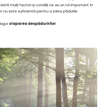
istă mulți factori și condiții ce au un rol important în
r nu este suficientă pentru a salva pădurile.
esigur
stoparea despăduririlor
.