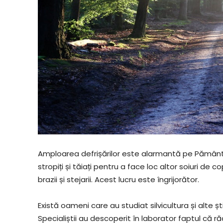
Amploarea defrișărilor este alarmantă pe Pământ.
stropiți și tăiați pentru a face loc altor soiuri de
brazii și stejarii. Acest lucru este îngrijorător.
Există oameni care au studiat silvicultura și alte ș
Specialiștii au descoperit în laborator faptul că r