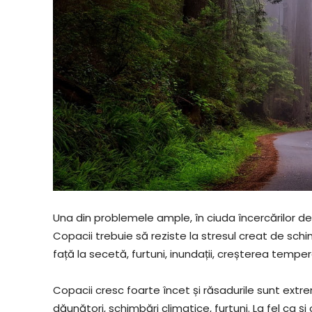
Una din problemele ample, în ciuda încercărilor de
Copacii trebuie să reziste la stresul creat de sch
față la secetă, furtuni, inundații, creșterea tempera
Copacii cresc foarte încet și răsadurile sunt extrem
dăunători, schimbări climatice, furtuni. La fel ca ș