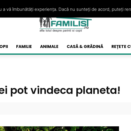
ru a vă îmbunătăți experiența. Dacă nu sunteți de acord, puteți re
OPII
FAMILIE
ANIMALE
CASĂ & GRĂDINĂ
REȚETE C
ei pot vindeca planeta!