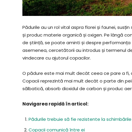
Pădurile au un rol vital aspra florei și faunei, sus
și produc materie organică și oxigen. Pe lângă co
de știință, se poate aminti și despre performanța 
asemenea, cercetătorii au introdus și termenul d
vindecare cu ajutorul copacilor.
O pădure este mai mult decât ceea ce pare a fi,
Copacii reprezintă mai mult decât o parte din peis
sălbatică, absorb dioxidul de carbon și produc aer 
Navigarea rapidă în articol:
Pădurile trebuie să fie rezistente la schimbările
Copacii comunică între ei