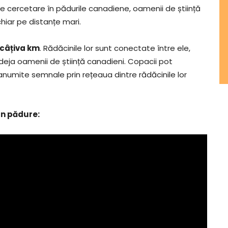
de cercetare în pădurile canadiene, oamenii de știință
chiar pe distanțe mari.
e câțiva km
. Rădăcinile lor sunt conectate între ele,
eja oamenii de știință canadieni. Copacii pot
 anumite semnale prin rețeaua dintre rădăcinile lor
în pădure: