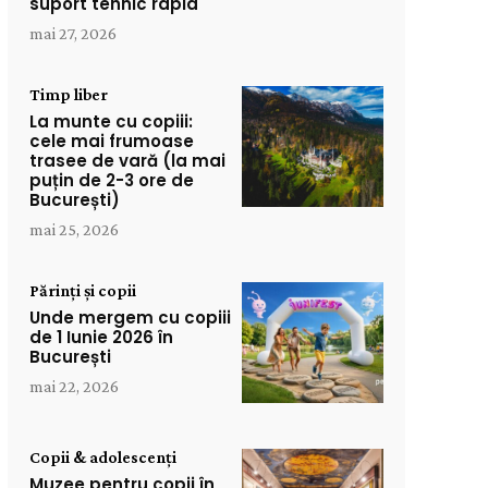
suport tehnic rapid
mai 27, 2026
Timp liber
La munte cu copiii:
cele mai frumoase
trasee de vară (la mai
puțin de 2-3 ore de
București)
mai 25, 2026
Părinți și copii
Unde mergem cu copiii
de 1 Iunie 2026 în
București
mai 22, 2026
Copii & adolescenți
Muzee pentru copii în