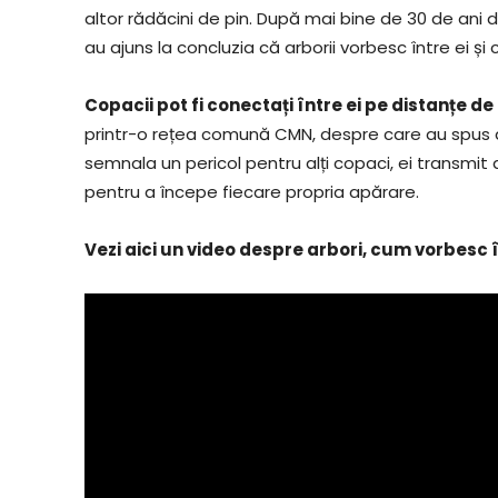
altor rădăcini de pin. După mai bine de 30 de ani 
au ajuns la concluzia că arborii vorbesc între ei și 
Copacii pot fi conectați între ei pe distanțe d
printr-o rețea comună CMN, despre care au spus d
semnala un pericol pentru alți copaci, ei transmit
pentru a începe fiecare propria apărare.
Vezi aici un video despre arbori, cum vorbesc 