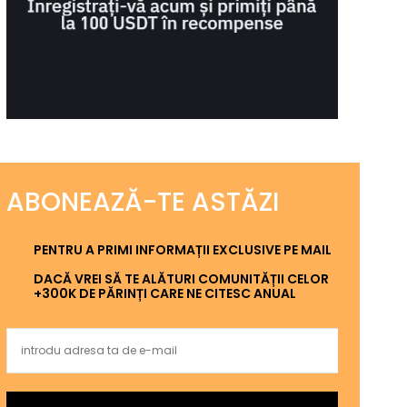
ABONEAZĂ-TE ASTĂZI
PENTRU A PRIMI INFORMAȚII EXCLUSIVE PE MAIL
DACĂ VREI SĂ TE ALĂTURI COMUNITĂȚII CELOR
+300K DE PĂRINȚI CARE NE CITESC ANUAL