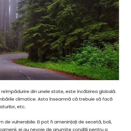
 reîmpădurire din unele state, este încălzirea globală.
imbările climatice. Asta înseamnă că trebuie să facă
turilor, etc.
 de vulnerabile. Ei pot fi amenințați de secetă, boli,
i oamenii, ei au nevoie de anumite condiții pentru a