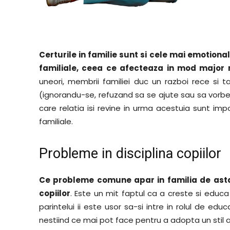
Certurile in familie sunt si cele mai emotiona
familiale, ceea ce afecteaza in mod major re
uneori, membrii familiei duc un razboi rece si t
(ignorandu-se, refuzand sa se ajute sau sa vorbeasc
care relatia isi revine in urma acestuia sunt im
familiale.
Probleme in
disciplina copiilor
Ce probleme comune apar in familia de astazi
copiilor
. Este un mit faptul ca a creste si educa 
parintelui ii este usor sa-si intre in rolul de edu
nestiind ce mai pot face pentru a adopta un stil atat