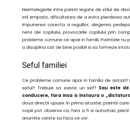
Neintelegerile intre parinti legate de stilul de disci
stil empatic, dificultatea de a evita pierderea auto
impunerea corecta a regulilor, alegerea pedepsei
nervi ale copilului, provocarile copilului prin c
probleme comune ce apar in familii. Parintele nu p
a disciplina cat de bine posibil si sa formeze into
Seful familiei
Ce probleme comune apar in familia de astazi? P
seful? Trebuie sa existe un sef?
Sau este de p
conducere, fara insa a instaura o „dictatur
doua directii opuse. In prima situatie, parintii care
copiii pot observa ca, fara a fi si autoritari, pier
anumite varste sa faca ce vor.