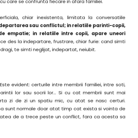
cu care se confrunta fiecare in afara familiei.
ciala, chiar inexistenta, limitata la conversatiile
departarea sau conflictul; in relatiile parinti-copii,
e empatie; in relatiile intre copii, apare uneori
e des la indepartare, frustrare, chiar furie: cand simti
dragi, te simti neglijat, indepartat, neiubit.
 evident: certurile intre membrii familiei, intre soti,
i parintii lor sau socrii lor… Si cu cat membrii sunt mai
arta zi de zi un spatiu mic, cu atat se nasc certuri.
a sunt normale doar atat timp cat exista si vointa de
itatea de a trece peste un conflict, fara ca acesta sa