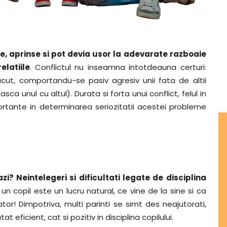
le, aprinse si pot devia usor la adevarate razboaie
latiile
. Conflictul nu inseamna intotdeauna certuri:
acut, comportandu-se pasiv agresiv unii fata de altii
a unul cu altul). Durata si forta unui conflict, felul in
portante in determinarea seriozitatii acestei probleme
? Neintelegeri si dificultati legate de disciplina
un copil este un lucru natural, ce vine de la sine si ca
cator! Dimpotriva, multi parinti se simt des neajutorati,
 eficient, cat si pozitiv in disciplina copilului.