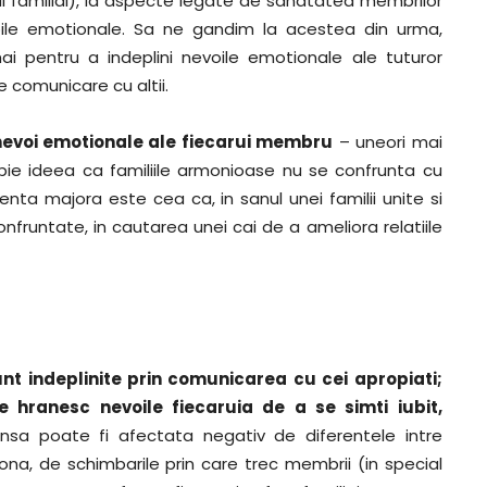
ul familial), la aspecte legate de sanatatea membrilor
oile emotionale. Sa ne gandim la acestea din urma,
i pentru a indeplini nevoile emotionale ale tuturor
e comunicare cu altii.
nevoi emotionale ale fiecarui membru
– uneori mai
topie ideea ca familiile armonioase nu se confrunta cu
enta majora este cea ca, in sanul unei familii unite si
fruntate, in cautarea unei cai de a ameliora relatiile
nt indeplinite prin comunicarea cu cei apropiati;
e hranesc nevoile fiecaruia de a se simti iubit,
nsa poate fi afectata negativ de diferentele intre
ona, de schimbarile prin care trec membrii (in special