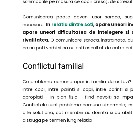
schimbarile pe masura ce copiii cresc), de stresul 
Comunicarea poate deveni usor saraca, superfi
necesare.
In
relatia dintre soti
, apare uneori in
apare uneori dificultatea de intelegere si d
rivalitatea
. O comunicare saraca, instrainata, duc
ca nu poti vorbi si ca nu esti ascultat de catre cei 
Conflictul familial
Ce probleme comune apar in familia de astazi? Este
intre copii, intre parinti si copii, intre parinti s
apropiati – in plan fizic – fiind nevoiti sa imp
Conflictele sunt probleme comune si normale; ins
a le solutiona, cat membrii au dorinta si au abil
distruga pe termen lung relatia.