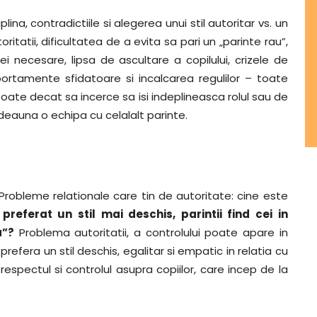
plina, contradictiile si alegerea unui stil autoritar vs. un
ritatii, dificultatea de a evita sa pari un „parinte rau”,
 necesare, lipsa de ascultare a copilului, crizele de
omportamente sfidatoare si incalcarea regulilor – toate
oate decat sa incerce sa isi indeplineasca rolul sau de
tdeauna o echipa cu celalalt parinte.
robleme relationale care tin de autoritate: cine este
referat un stil mai deschis, parintii find cei in
a”?
Problema autoritatii, a controlului poate apare in
 prefera un stil deschis, egalitar si empatic in relatia cu
d respectul si controlul asupra copiilor, care incep de la