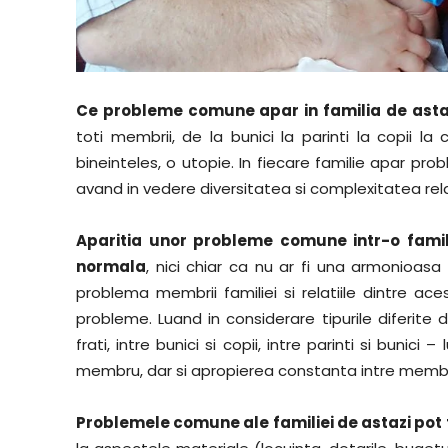
Ce probleme comune apar in familia de asta
toti membrii, de la bunici la parinti la copii l
bineinteles, o utopie. In fiecare familie apar p
avand in vedere diversitatea si complexitatea relat
Aparitia unor probleme comune intr-o fami
normala
, nici chiar ca nu ar fi una armonioas
problema membrii familiei si relatiile dintre ace
probleme. Luand in considerare tipurile diferite de r
frati, intre bunici si copii, intre parinti si bunici
membru, dar si apropierea constanta intre membri
Problemele comune ale familiei de astazi pot fi