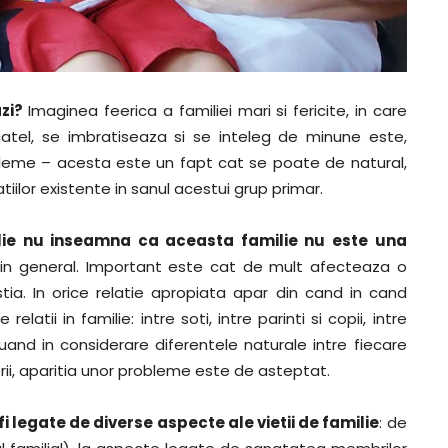
zi?
Imaginea feerica a familiei mari si fericite, in care
a catel, se imbratiseaza si se inteleg de minune este,
robleme – acesta este un fapt cat se poate de natural,
iilor existente in sanul acestui grup primar.
lie nu inseamna ca aceasta familie nu este una
a in general. Important este cat de mult afecteaza o
stia. In orice relatie apropiata apar din cand in cand
elatii in familie: intre soti, intre parinti si copii, intre
 – luand in considerare diferentele naturale intre fiecare
i, aparitia unor probleme este de asteptat.
 legate de diverse aspecte ale vietii de familie
: de