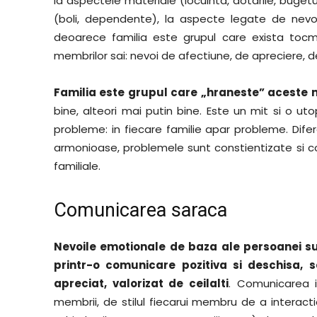
la aspectele materiale (locuinta, dotarile, buget
(boli, dependente), la aspecte legate de nev
deoarece familia este grupul care exista tocma
membrilor sai: nevoi de afectiune, de apreciere, d
Familia este grupul care „hraneste” aceste 
bine, alteori mai putin bine. Este un mit si o u
probleme: in fiecare familie apar probleme. Difer
armonioase, problemele sunt constientizate si con
familiale.
Comunicarea saraca
Nevoile emotionale de baza ale persoanei su
printr-o comunicare pozitiva si deschisa, s
apreciat, valorizat de ceilalti
. Comunicarea i
membrii, de stilul fiecarui membru de a interacti