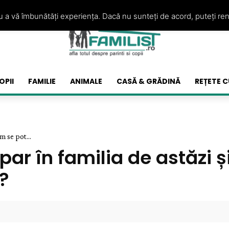
ru a vă îmbunătăți experiența. Dacă nu sunteți de acord, puteți re
OPII
FAMILIE
ANIMALE
CASĂ & GRĂDINĂ
REȚETE C
m se pot...
r în familia de astăzi ș
?