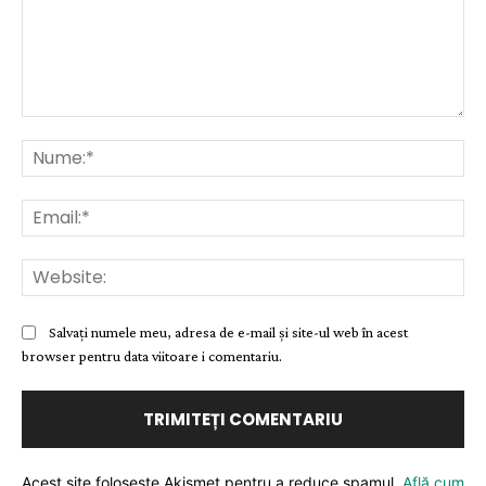
Comentariu:
Nu
Ema
Web
Salvați numele meu, adresa de e-mail și site-ul web în acest
browser pentru data viitoare i comentariu.
Acest site folosește Akismet pentru a reduce spamul.
Află cum