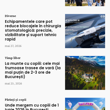
Diverse
Echipamentele care pot
reduce blocajele în chirurgia
stomatologică: precizie,
vizibilitate și suport tehnic
rapid
mai 27, 2026
Timp liber
La munte cu copiii: cele mai
frumoase trasee de vară (la
mai puțin de 2-3 ore de
București)
mai 25, 2026
Părinți și copii
Unde mergem cu copiii de 1
Iunie 2026 în București