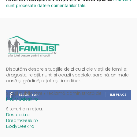
sunt procesate datele comentariilor tale
.
Discutăm despre situațiile de zi cu zi ale vieții de familie:
dragoste, relații, nunți și ocazii speciale, sarcină, animale,
casă și grădină, rețete și timp liber.
Spații publicitare / reclamă administrată de
ÎMI PLACE
14,235
Fani
PROMOdesk.ro
Site-uri din rețea:
Destepti.ro
DreamGeek.ro
BodyGeek.ro