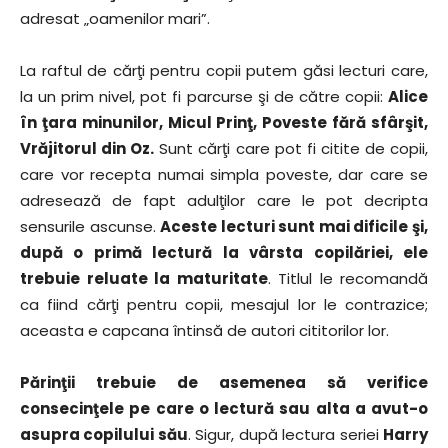
adresat „oamenilor mari”.
La raftul de cărţi pentru copii putem găsi lecturi care,
la un prim nivel, pot fi parcurse şi de către copii:
Alice
în ţara minunilor, Micul Prinţ, Poveste fără sfârşit,
Vrăjitorul din Oz.
Sunt cărţi care pot fi citite de copii,
care vor recepta numai simpla poveste, dar care se
adresează de fapt adulţilor care le pot decripta
sensurile ascunse.
Aceste lecturi sunt mai dificile şi,
după o primă lectură la vârsta copilăriei, ele
trebuie reluate la maturitate
. Titlul le recomandă
ca fiind cărţi pentru copii, mesajul lor le contrazice;
aceasta e capcana întinsă de autori cititorilor lor.
Părinţii trebuie de asemenea să verifice
consecinţele pe care o lectură sau alta a avut-o
asupra copilului său
. Sigur, după lectura seriei
Harry