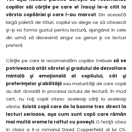
copiilor săi cărţile pe care el însuşi le-a citit la
vârsta copilăriei şi care l-au marcat
. Din această
largă paletă de titluri, copilul va alege ce să citească
şi-şi va forma gustul pentru lectură, ajungând în cele
din urmă să discearnă singur ce genuri şi ce lecturi
preferă.
Cărţile pe care le recomandăm copiilor trebuie
să se
potrivească atât vârstei şi gradului de dezvoltare
mintală şi emoţională al copilului, cât şi
preferinţelor şi abilităţii
sau maturităţii de care copiii
au dat dovadă în procesul actului de lectură. În mod
cert, nu toţi copiii citesc aceleaşi cărţi la aceleaşi
vârste.
Există copii care de la basme trec direct la
lecturi serioase, aşa cum sunt copii care rămân
mai multă vreme la raftul cu poveşti
. O fetiţă citea
în clasa a II-a romanul David Copperfield al lui Ch.