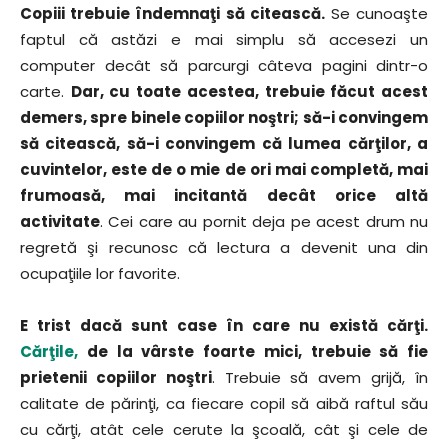
Copiii trebuie îndemnaţi să citească.
Se cunoaşte
faptul că astăzi e mai simplu să accesezi un
computer decât să parcurgi câteva pagini dintr-o
carte.
Dar, cu toate acestea, trebuie făcut acest
demers, spre binele copiilor noştri; să-i convingem
să citească, să-i convingem că lumea cărţilor, a
cuvintelor, este de o mie de ori mai completă, mai
frumoasă, mai incitantă decât orice altă
activitate
. Cei care au pornit deja pe acest drum nu
regretă şi recunosc că lectura a devenit una din
ocupaţiile lor favorite.
E trist dacă sunt case în care nu există cărţi.
Cărţile,
de la vârste foarte mici, trebuie să fie
prietenii copiilor noştri
. Trebuie să avem grijă, în
calitate de părinţi, ca fiecare copil să aibă raftul său
cu cărţi, atât cele cerute la şcoală, cât şi cele de