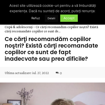
Acest site utilizează cookie-uri pentru a vă îmbunătăți
experiența. Dacă nu sunteți de acord, puteți renunța:
Accept
Refuz
Detalii
Copii & adolescenți
Ce cărţi recomandăm copiilor noştri? Există
cărţi recomandate copiilor ce sunt de...
Ce cărţi recomandăm copiilor
noştri? Există cărţi recomandate
copiilor ce sunt de fapt
inadecvate sau prea dificile?
Ultima actualizare:
iul. 27, 2022
0