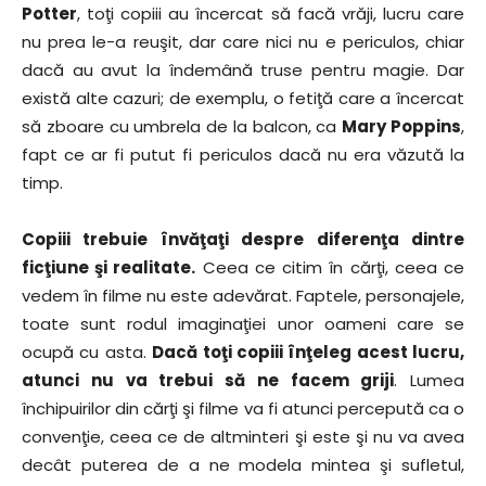
Potter
, toţi copiii au încercat să facă vrăji, lucru care
nu prea le-a reuşit, dar care nici nu e periculos, chiar
dacă au avut la îndemână truse pentru magie. Dar
există alte cazuri; de exemplu, o fetiţă care a încercat
să zboare cu umbrela de la balcon, ca
Mary Poppins
,
fapt ce ar fi putut fi periculos dacă nu era văzută la
timp.
Copiii trebuie învăţaţi despre diferenţa dintre
ficţiune şi realitate.
Ceea ce citim în cărţi, ceea ce
vedem în filme nu este adevărat. Faptele, personajele,
toate sunt rodul imaginaţiei unor oameni care se
ocupă cu asta.
Dacă toţi copiii înţeleg acest lucru,
atunci nu va trebui să ne facem griji
. Lumea
închipuirilor din cărţi şi filme va fi atunci percepută ca o
convenţie, ceea ce de altminteri şi este şi nu va avea
decât puterea de a ne modela mintea şi sufletul,