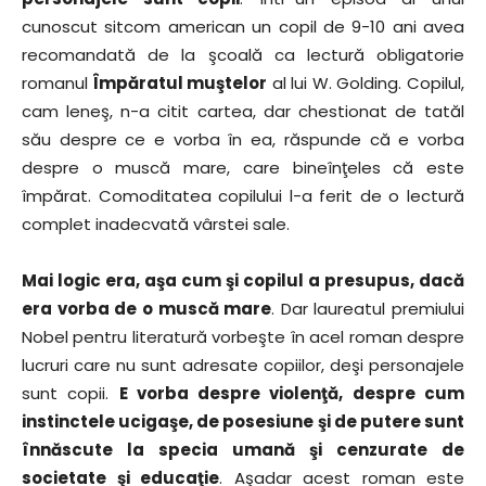
cunoscut sitcom american un copil de 9-10 ani avea
recomandată de la şcoală ca lectură obligatorie
romanul
Împăratul muştelor
al lui W. Golding. Copilul,
cam leneş, n-a citit cartea, dar chestionat de tatăl
său despre ce e vorba în ea, răspunde că e vorba
despre o muscă mare, care bineînţeles că este
împărat. Comoditatea copilului l-a ferit de o lectură
complet inadecvată vârstei sale.
Mai logic era, aşa cum şi copilul a presupus, dacă
era vorba de o muscă mare
. Dar laureatul premiului
Nobel pentru literatură vorbeşte în acel roman despre
lucruri care nu sunt adresate copiilor, deşi personajele
sunt copii.
E vorba despre violenţă, despre cum
instinctele ucigaşe, de posesiune şi de putere sunt
înnăscute la specia umană şi cenzurate de
societate şi educaţie
. Aşadar acest roman este