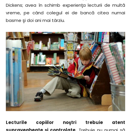
Dickens; avea în schimb experienţa lecturii de multă
vreme, pe când colegul ei de bancă citea numai
basme şi doi ani mai târziu.
Lecturile copiilor noştri trebuie atent
supravegheate şi controlate
. Trebuie nu numai să