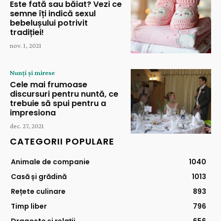
Este fată sau băiat? Vezi ce
semne îți indică sexul
bebelușului potrivit
tradiției!
nov. 1, 2021
Nunți și mirese
Cele mai frumoase
discursuri pentru nuntă, ce
trebuie să spui pentru a
impresiona
dec. 27, 2021
CATEGORII POPULARE
Animale de companie
1040
Casă și grădină
1013
Rețete culinare
893
Timp liber
796
Dragoste și relații
656