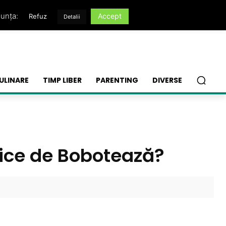
nunța:
Accept
Refuz
Detalii
ULINARE
TIMP LIBER
PARENTING
DIVERSE
fice de Bobotează?