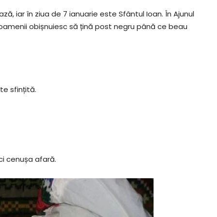
, iar în ziua de 7 ianuarie este Sfântul Ioan. În Ajunul
ar oamenii obișnuiesc să țină post negru până ce beau
e sfințită.
ici cenușa afară.