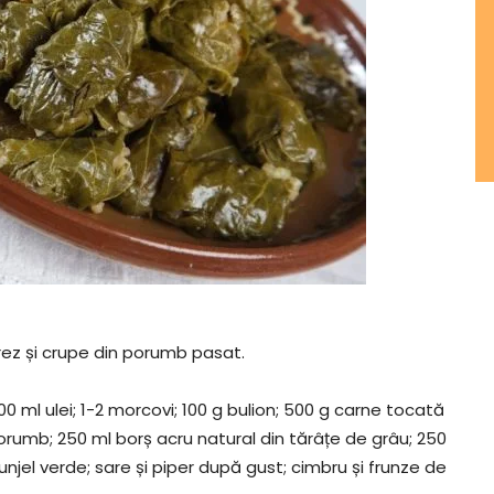
ez și crupe din porumb pasat.
 ml ulei; 1-2 morcovi; 100 g bulion; 500 g carne tocată
rumb; 250 ml borș acru natural din tărâțe de grâu; 250
unjel verde; sare și piper după gust; cimbru și frunze de