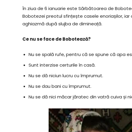
În ziua de 6 ianuarie este Sărbătoarea de Bobotează
Bobotezei preotul sfințește casele enoriașilor, i
aghiazmă după slujba de dimineață.
Ce nu se face de Bobotează?
Nu se spală rufe, pentru că se spune că apa est
Sunt interzise certurile în casă.
Nu se dă niciun lucru cu împrumut.
Nu se dau bani cu împrumut.
Nu se dă nici măcar jăratec din vatră cuiva și n