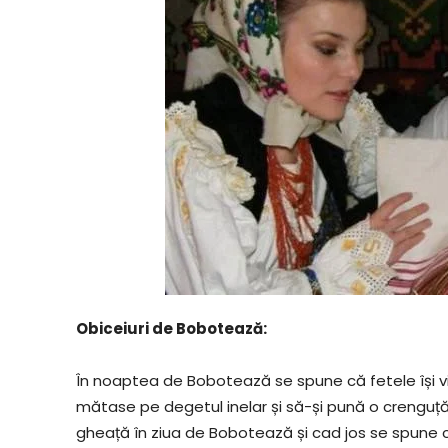
Obiceiuri de Bobotează:
În noaptea de Bobotează se spune că fetele își vise
mătase pe degetul inelar și să-și pună o crenguț
gheață în ziua de Bobotează și cad jos se spune c