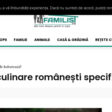
ru a vă îmbunătăți experiența. Dacă nu sunteți de acord, puteți re
OPII
FAMILIE
ANIMALE
CASĂ & GRĂDINĂ
REȚETE C
 de Bobotează?
culinare românești speci