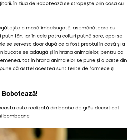
torii. În ziua de Bobotează se stropește prin casa cu
 pregătește o masă îmbelșugată, asemănătoare cu
uțin fân, iar în cele patru colțuri puțină sare, apoi se
e se servesc doar după ce a fost preotul în casă și a
din bucate se adaugă și în hrana animalelor, pentru ca
asemenea, tot în hrana animalelor se pune și o parte din
spune că astfel acestea sunt ferite de farmece și
e Bobotează!
ceasta este realizată din boabe de grâu decorticat,
e și bomboane.