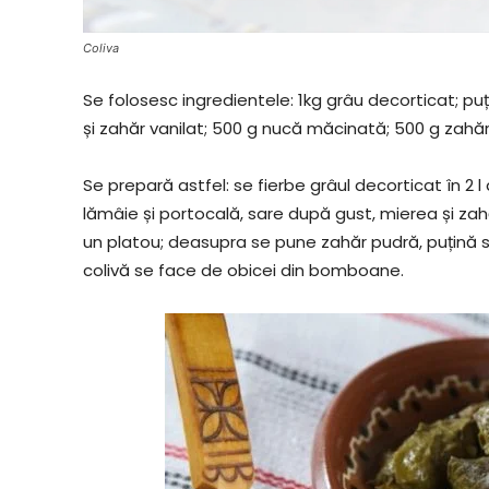
Coliva
Se folosesc ingredientele: 1kg grâu decorticat; pu
și zahăr vanilat; 500 g nucă măcinată; 500 g zahă
Se prepară astfel: se fierbe grâul decorticat în 2 
lămâie și portocală, sare după gust, mierea și za
un platou; deasupra se pune zahăr pudră, puțină
colivă se face de obicei din bomboane.