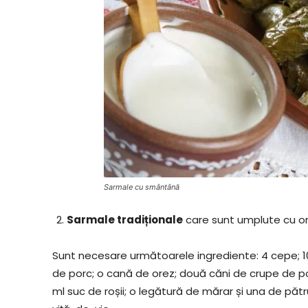
Sarmale cu smântână
Sarmale tradiționale
care sunt umplute cu or
Sunt necesare următoarele ingrediente: 4 cepe; 100
de porc; o cană de orez; două căni de crupe de po
ml suc de roșii; o legătură de mărar și una de pătr