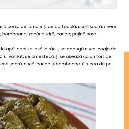
țină coajă de lămâie și de portocală; scorțișoară; miere
r; bomboane; zahăr pudră; cacao; puțină sare.
l de apă, apoi se lasă la răcit; se adaugă nuca, coaja de
hărul vanilat; se amestecă și se așează ca un tort pe
 scorțișoară, nucă, cacao și bomboane. Crucea de pe