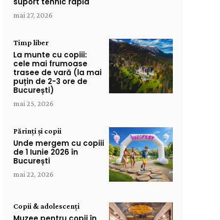
suport tehnic rapid
mai 27, 2026
Timp liber
La munte cu copiii:
cele mai frumoase
trasee de vară (la mai
puțin de 2-3 ore de
București)
mai 25, 2026
Părinți și copii
Unde mergem cu copiii
de 1 Iunie 2026 în
București
mai 22, 2026
Copii & adolescenți
Muzee pentru copii în