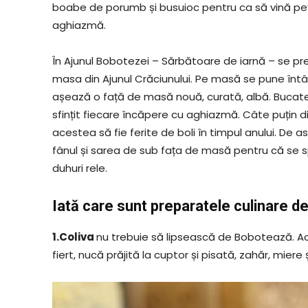
boabe de porumb și busuioc pentru ca să vină peți
aghiazmă.
În Ajunul Bobotezei – Sărbătoare de iarnă – se
masa din Ajunul Crăciunului. Pe masă se pune întâi p
așează o față de masă nouă, curată, albă. Bucatel
sfințit fiecare încăpere cu aghiazmă. Câte puțin 
acestea să fie ferite de boli în timpul anului. De 
fânul și sarea de sub fața de masă pentru că se 
duhuri rele.
Iată care sunt preparatele culinare d
1.Coliva
nu trebuie să lipsească de Bobotează. A
fiert, nucă prăjită la cuptor și pisată, zahăr, mier