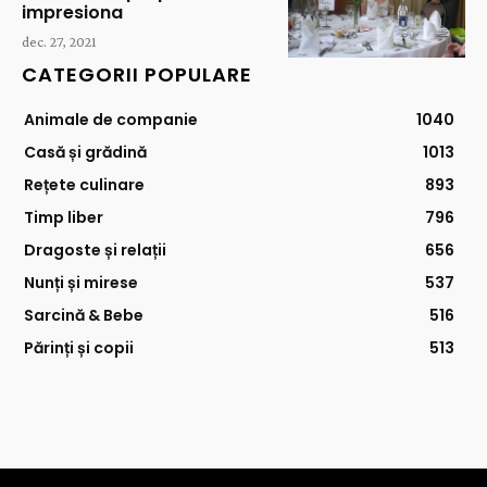
impresiona
dec. 27, 2021
CATEGORII POPULARE
Animale de companie
1040
Casă și grădină
1013
Rețete culinare
893
Timp liber
796
Dragoste și relații
656
Nunți și mirese
537
Sarcină & Bebe
516
Părinți și copii
513