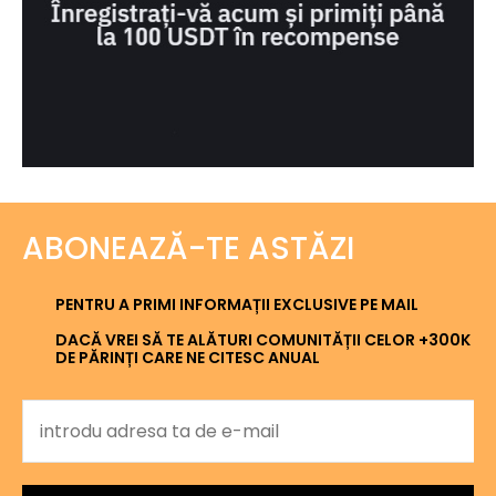
ABONEAZĂ-TE ASTĂZI
PENTRU A PRIMI INFORMAȚII EXCLUSIVE PE MAIL
DACĂ VREI SĂ TE ALĂTURI COMUNITĂȚII CELOR +300K
DE PĂRINȚI CARE NE CITESC ANUAL