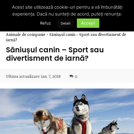
Acest site utilizează cookie-uri pentru a vă îmbunătăți
experiența. Dacă nu sunteți de acord, puteți renunța:
Accept
Refuz
Detalii
Animale de companie
Săniușul canin – Sport sau divertisment de
iarnă?
Săniușul canin – Sport sau
divertisment de iarnă?
Ultima actualizare:
ian. 7, 2018
0