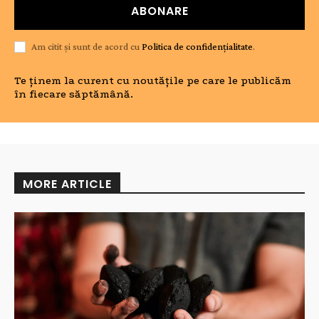
ABONARE
Am citit și sunt de acord cu
Politica de confidențialitate
.
Te ținem la curent cu noutățile pe care le publicăm
în fiecare săptămână.
MORE ARTICLE