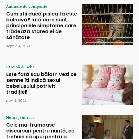
Animale de companie
Cum știi dacă pisica ta este
bolnavă? Iată care sunt
principalele simptome care
trădează starea ei de
sănătate
sept. 30, 2021
Sarcină & Bebe
Este fată sau băiat? Vezi ce
semne îți indică sexul
bebelușului potrivit
tradiției!
nov. 1, 2021
Nunți și mirese
Cele mai frumoase
discursuri pentru nuntă, ce
trebuie să spui pentru a