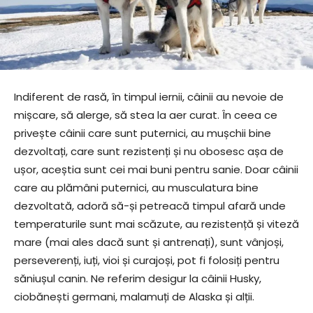
Indiferent de rasă, în timpul iernii, câinii au nevoie de
mișcare, să alerge, să stea la aer curat. În ceea ce
privește câinii care sunt puternici, au mușchii bine
dezvoltați, care sunt rezistenți și nu obosesc așa de
ușor, aceștia sunt cei mai buni pentru sanie. Doar câinii
care au plămâni puternici, au musculatura bine
dezvoltată, adoră să-și petreacă timpul afară unde
temperaturile sunt mai scăzute, au rezistență și viteză
mare (mai ales dacă sunt și antrenați), sunt vânjoși,
perseverenți, iuți, vioi și curajoși, pot fi folosiți pentru
săniușul canin. Ne referim desigur la câinii Husky,
ciobănești germani, malamuți de Alaska și alții.