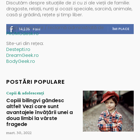
Discutăm despre situațiile de zi cu zi ale vieții de familie:
dragoste, relații, nunți și ocazii speciale, sarcină, animale,
casă și grădină, rețete și timp liber.
Spații publicitare / reclamă administrată de
ÎMI PLACE
14,235
Fani
PROMOdesk.ro
Site-uri din rețea:
Destepti.ro
DreamGeek.ro
BodyGeek.ro
POSTĂRI POPULARE
Copii & adolescenți
Copiii bilingvi gândesc
altfel! Vezi care sunt
avantajele învățării unei a
doua limbi la vârste
fragede
mart. 30, 2022