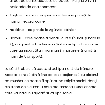
direct de sanie; aceasta se poate fixa și la ATV în
perioada de antrenament.
Tugline – este acea parte ce trebuie prinsă de
hamul fiecărui câine.
Neckline – se prinde la zgărzile câinilor.
Hamul – care poate fi pentru curse (numit și ham în
X), sau pentru tracțiunea sănilor de tip tobogan ori
care au încărcături mai mari și mai grele (numit și
ham de transport).
La sănii trebuie să existe și echipament de frânare.
Acesta constă din frâna ce este acționată cu piciorul
pe musher ce poate fi apăsat pe tălpile saniei, dar și
din frâna de siguranță care are aspectul unei ancore
care va intra în zăpadă și va opri sania.