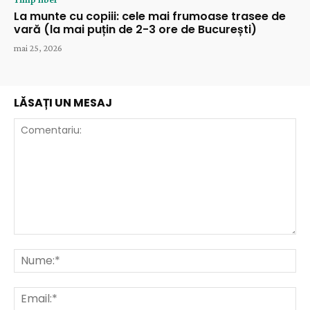
La munte cu copiii: cele mai frumoase trasee de
vară (la mai puțin de 2-3 ore de București)
mai 25, 2026
LĂSAȚI UN MESAJ
Comentariu:
Nu
Ema