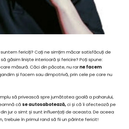
untem fericiți? Cați ne simțim măcar satisfăcuți de
 găsim liniște interioară și fericire? Poți spune:
recare măsură. Căci din păcate, nu rar
ne facem
e gandim și facem sau dimpotrivă, prin cele pe care nu
simplu să privească spre jumătatea goală a paharului,
nseamnă că
se autosabotează,
ci și că îi afectează pe
ei din jur o simt și sunt influențați de aceasta. De aceea
rebuie în primul rand să fii un părinte fericit!