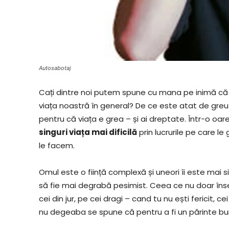
Autosabotaj
Cați dintre noi putem spune cu mana pe inimă că s
viața noastră în general? De ce este atat de greu să
pentru că viața e grea – și ai dreptate. Într-o oa
singuri viața mai dificilă
prin lucrurile pe care l
le facem.
Omul este o ființă complexă și uneori îi este mai 
să fie mai degrabă pesimist. Ceea ce nu doar î
cei din jur, pe cei dragi – cand tu nu ești fericit, c
nu degeaba se spune că pentru a fi un părinte bun, t