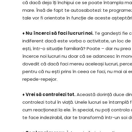
că dacă deja îți închipui ce se poate întampla mai
mare. Însă de fapt te autosabotezi: te programezi s
tale vor fi orientate în funcție de aceste așteptăr
♦ Nu încerci să faci lucruri noi.
Te gandești fie că
indiferent dacă este vorba o activitate, un loc d
ești, într-o situație familiară? Poate – dar nu pre
încerce noi lucruri nu doar că se adancesc în mono
dovedit că dacă faci mereu aceleași lucruri, perc
pentru că nu ești prins în ceea ce faci, nu mai ai e
repede-repejor.
♦ Vrei să controlezi tot.
Această dorință duce din 
controlezi totul în viață. Unele lucruri se întampl
cum reacționezi la ele. În special, nu poți control
te face indezirabil, dar te transformă într-un soi