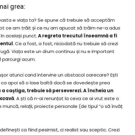
 mai grea:
easta e viața ta? Se spune că trebuie să acceptăm
. Tot ce am trăit și ce nu am apucat să trăim ne-a adus
în același punct.
A regreta trecutul înseamnă a fi
zentul
. Ce a fost, a fost, niciodată nu trebuie să crezi
rugă. Viața este un drum continuu și nu e important
îl parcurgi acum.
ușor atunci cand intervine un obstacol oarecare? Ești
u ca apoi să o lase baltă dacă se dovedește prea
u a caștiga, trebuie să perseverezi. A încheia un
rozavă
. A ști că n-ai renunțat la ceva ce ai vrut este o
 muncă, relații, proiecte personale (de tipul “o să învăț
 definești ca fiind pesimist, ci realist sau sceptic. Crezi