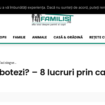
ru a vă îmbunătăți experiența. Dacă nu sunteți de acord, puteți re
OPII
FAMILIE
ANIMALE
CASĂ & GRĂDINĂ
REȚETE C
aci singur...
botezi? – 8 lucruri prin ca