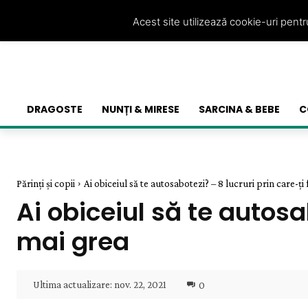
Acest site utilizează cookie-uri pent
DRAGOSTE
NUNȚI & MIRESE
SARCINA & BEBE
C
Părinți și copii
Ai obiceiul să te autosabotezi? – 8 lucruri prin care-ți f
Ai obiceiul să te autosa
mai grea
Ultima actualizare:
nov. 22, 2021
0