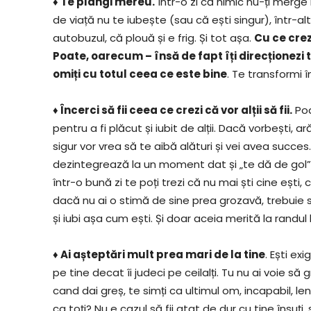
♦ Te plangi mereu.
Într-o zi că nimic nu-ți merge b
de viață nu te iubește (sau că ești singur), într-alta
autobuzul, că plouă și e frig. Și tot așa.
Cu ce crez
Poate, oarecum – însă de fapt îți direcționezi t
omiți cu totul ceea ce este bine
. Te transformi 
♦ Încerci să fii ceea ce crezi că vor alții să fii.
Poa
pentru a fi plăcut și iubit de alții. Dacă vorbești, ară
sigur vor vrea să te aibă alături și vei avea succes
dezintegrează la un moment dat și „te dă de gol”, f
într-o bună zi te poți trezi că nu mai ști cine ești, 
dacă nu ai o stimă de sine prea grozavă, trebuie 
și iubi așa cum ești. Și doar aceia merită la randul l
♦ Ai așteptări mult prea mari de la tine
. Ești ex
pe tine decat îi judeci pe ceilalți. Tu nu ai voie să g
cand dai greș, te simți ca ultimul om, incapabil, lene
ca toți? Nu e cazul să fii atat de dur cu tine însuți