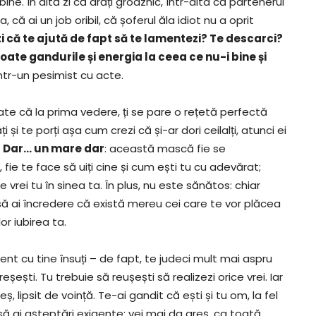
ine. În altă zi că arăți groaznic, într-alta că partenerul
, că ai un job oribil, că șoferul ăla idiot nu a oprit
i că te ajută de fapt să te lamentezi? Te descarci?
oate gandurile și energia la ceea ce nu-i bine și
într-un pesimist cu acte.
te că la prima vedere, ți se pare o rețetă perfectă
ți și te porți așa cum crezi că și-ar dori ceilalți, atunci ei
.
Dar… un mare dar
: această mască fie se
ie te face să uiți cine și cum ești tu cu adevărat;
ce vrei tu în sinea ta. În plus, nu este sănătos: chiar
să ai încredere că există mereu cei care te vor plăcea
or iubirea ta.
igent cu tine însuți – de fapt, te judeci mult mai aspru
reșești. Tu trebuie să reușești să realizezi orice vrei. Iar
ș, lipsit de voință. Te-ai gandit că ești și tu om, la fel
, să ai așteptări exigente: vei mai da greș, ca toată