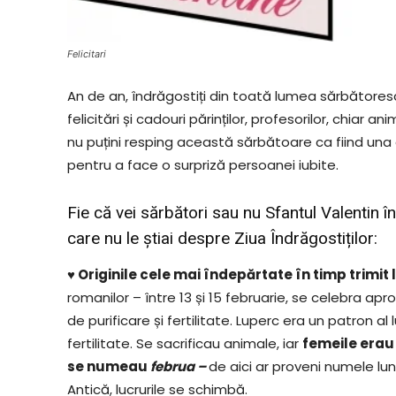
Felicitari
An de an, îndrăgostiți din toată lumea sărbătore
felicitări și cadouri părinților, profesorilor, chiar 
nu puțini resping această sărbătoare ca fiind una 
pentru a face o surpriză persoanei iubite.
Fie că vei sărbători sau nu Sfantul Valentin în
care nu le știai despre Ziua Îndrăgostiților:
♥
Originile cele mai îndepărtate în timp trimit
romanilor – între 13 și 15 februarie, se celebra aprop
de purificare și fertilitate. Luperc era un patron al 
fertilitate. Se sacrificau animale, iar
femeile erau b
se numeau
februa –
de aici ar proveni numele lu
Antică, lucrurile se schimbă.