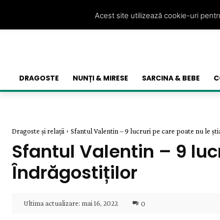
Acest site utilizează cookie-uri pent
DRAGOSTE
NUNȚI & MIRESE
SARCINA & BEBE
C
Dragoste și relații
Sfantul Valentin – 9 lucruri pe care poate nu le știa
Sfantul Valentin – 9 luc
Îndrăgostiților
Ultima actualizare:
mai 16, 2022
0