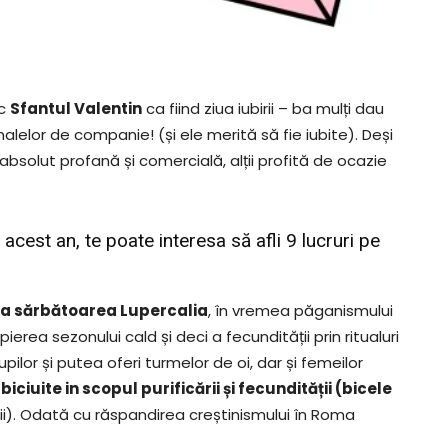
sc
Sfantul Valentin
ca fiind ziua iubirii – ba mulți dau
animalelor de companie! (și ele merită să fie iubite). Deși
absolut profană și comercială, alții profită de ocazie
 acest an, te poate interesa să afli 9 lucruri pe
 la sărbătoarea Lupercalia
, în vremea păganismului
ierea sezonului cald și deci a fecundității prin ritualuri
lupilor și putea oferi turmelor de oi, dar și femeilor
iciuite in scopul purificării și fecundității (bicele
nii). Odată cu răspandirea creștinismului în Roma