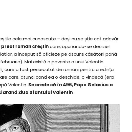
veștile cele mai cunoscute – deși nu se știe cat adevăr
,
preot roman creștin
care, opunandu-se deciziei
daților, a început să oficieze pe ascuns căsătorii pană
4 februarie). Mai există o poveste a unui Valentin
, care a fost persecutat de romani pentru credința
isoare care, atunci cand ea o deschide, o vindecă (era
Papă Valentin.
Se crede că în 496, Papa Gelasius a
eclarand Ziua Sfantului Valentin
.