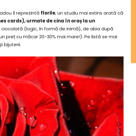
adou îl reprezintă
florile
, un studiu mai extins arată că
ines cards), urmate de cina în oraș la un
iocolată (logic, în formă de inimă), de abia după
la un preț cu măcar 20-30% mai mare!). Pe listă se mai
 bijuterii.