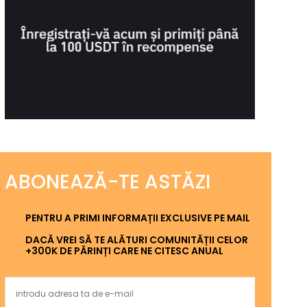
ABONEAZĂ-TE ASTĂZI
PENTRU A PRIMI INFORMAȚII EXCLUSIVE PE MAIL
DACĂ VREI SĂ TE ALĂTURI COMUNITĂȚII CELOR
+300K DE PĂRINȚI CARE NE CITESC ANUAL