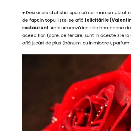
♥
Deși unele statistici spun că cel mai cumpărat c
de fapt în topul listei se află
felicitările (Valent
restaurant
. Apoi urmează iubitele bomboane de c
aceea flori (care, ce fericire, sunt în aceste zile 
află jucării de pluș (bănuim, cu inimioare), parfum și