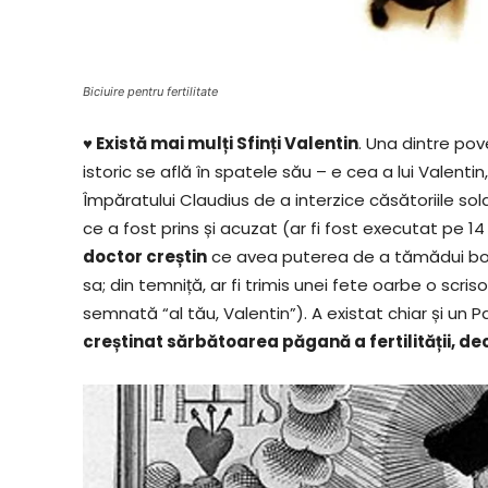
Biciuire pentru fertilitate
♥ Există mai mulți Sfinți Valentin
. Una dintre po
istoric se află în spatele său – e cea a lui Valentin
Împăratului Claudius de a interzice căsătoriile sol
ce a fost prins și acuzat (ar fi fost executat pe 1
doctor creștin
ce avea puterea de a tămădui boli
sa; din temniță, ar fi trimis unei fete oarbe o scr
semnată “al tău, Valentin”). A existat chiar și un 
creștinat sărbătoarea păgană a fertilității, d