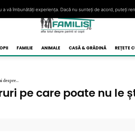
ru a vă îmbunătăți experiența. Dacă nu sunteți de acord, puteți re
OPII
FAMILIE
ANIMALE
CASĂ & GRĂDINĂ
REȚETE C
i despre...
ruri pe care poate nu le ș