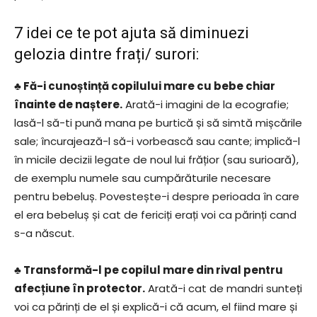
7 idei ce te pot ajuta să diminuezi
gelozia dintre frați/ surori:
♣ Fă-i cunoștință copilului mare cu bebe chiar
înainte de naștere.
Arată-i imagini de la ecografie;
lasă-l să-ti pună mana pe burtică și să simtă mișcările
sale; încurajează-l să-i vorbească sau cante; implică-l
în micile decizii legate de noul lui frățior (sau surioară),
de exemplu numele sau cumpărăturile necesare
pentru bebeluș. Povestește-i despre perioada în care
el era bebeluș și cat de fericiți erați voi ca părinți cand
s-a născut.
♣ Transformă-l pe copilul mare din rival pentru
afecțiune în protector.
Arată-i cat de mandri sunteți
voi ca părinți de el și explică-i că acum, el fiind mare și