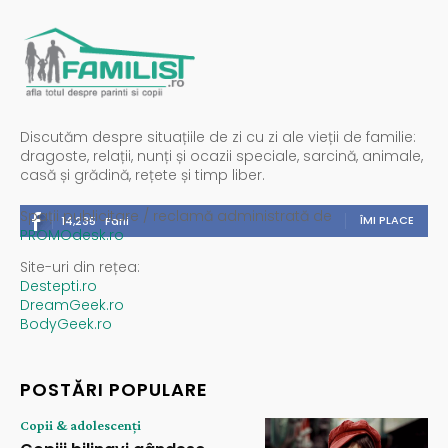
Discutăm despre situațiile de zi cu zi ale vieții de familie:
dragoste, relații, nunți și ocazii speciale, sarcină, animale,
casă și grădină, rețete și timp liber.
Spații publicitare / reclamă administrată de
ÎMI PLACE
14,235
Fani
PROMOdesk.ro
Site-uri din rețea:
Destepti.ro
DreamGeek.ro
BodyGeek.ro
POSTĂRI POPULARE
Copii & adolescenți