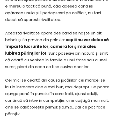
e mereu o tactică bună, căci adesea cand iei
apărarea unuia și îl pedepsești pe celălalt, nu faci
decat să sporești rivalitatea.
Această rivalitate apare des cand se naște un alt
bebeluș. Ea provine din gelozie:
copiii nu vor deloc să
împartă lucrurile lor, camera lor și mai ales
iubirea părinților lor
. Sunt posesivi din natură și simt
că odată cu venirea în familie a unui frate sau a unei
surori, pierd din ceea ce li se cuvine doar lor.
Cei mici se ceartă din cauza jucăriilor; cei măricei se
iau la întrecere cine e mai bun, mai deștept. Se poate
ajunge pană în punctul în care frații, ajunși adulți,
continuă să intre în competiție: cine caștigă mai mult;
cine se căsătorește primul; ș.a.m.d.. Dar ce pot face
părinții?