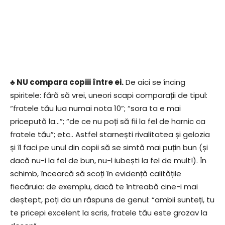
♣ NU compara copiii între ei.
De aici se încing
spiritele: fără să vrei, uneori scapi comparații de tipul:
“fratele tău lua numai nota 10”; “sora ta e mai
pricepută la…”; “de ce nu poți să fii la fel de harnic ca
fratele tău”; etc.. Astfel starnești rivalitatea și gelozia
și îl faci pe unul din copii să se simtă mai puțin bun (și
dacă nu-i la fel de bun, nu-l iubești la fel de mult!). În
schimb, încearcă să scoți în evidență calitățile
fiecăruia: de exemplu, dacă te întreabă cine-i mai
deștept, poți da un răspuns de genul: “ambii sunteți, tu
te pricepi excelent la scris, fratele tău este grozav la