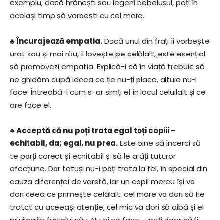
exemplu, dacă hrănești sau legeni bebelușul, poți în
același timp să vorbești cu cel mare.
♣ Încurajează empatia.
Dacă unul din frați îi vorbește
urat sau și mai rău, îl lovește pe celălalt, este esențial
să promovezi empatia. Explică-i că în viață trebuie să
ne ghidăm după ideea ce ție nu-ți place, altuia nu-i
face. Întreabă-l cum s-ar simți el în locul celuilalt și ce
are face el.
♣ Acceptă că nu poți trata egal toți copiii –
echitabil, da; egal, nu prea.
Este bine să încerci să
te porți corect și echitabil și să le arăți tuturor
afecțiune. Dar totuși nu-i poți trata la fel, în special din
cauza diferenței de varstă. Iar un copil mereu își va
dori ceea ce primește celălalt: cel mare va dori să fie
tratat cu aceeași atenție, cel mic va dori să aibă și el
privilegiile fratelui său. Nu ai ce face – poți doar să fii