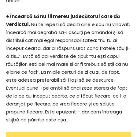
desen”.
♣ Încearcă să nu fii mereu judecătorul care dă
verdictul.
Nu te repezi să decizi cine e sau nu vinovat.
Încearcă mai degrabă să-i asculți pe amandoi și să
distribui cat mai egal responsabilitatea: “nu tu ai
început cearta, dar ai răspuns urat cand fratele tău ți-
a zis…”. Evită să dai verdicte de tipul: “tu ești capul
răutăților, ești cel mai mare și ar fi trebuit să știi că nu
e bine ce faci”. La micile certuri de zi cu zi, de fapt,
este adesea preferabil să-i lași să se descurce.
Eventual pune-i pe ambii să analizeze starea de fapt:
de la ce au început cearta, ce a făcut fiecare, ce l-a
deranjat pe fiecare, ce vrea fiecare și ce soluție
propune fiecare. Este epuizant – dar cam întreaga
slujbă de părinte este așa…