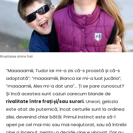
Rivalitatea dintre frati
“Maaaaamiii, Tudor iar mi-a zis că-s proastă și că-s
adoptată”; “maaaamiiii, Bianca iar mi-a luat jucăria”;
“maaaamiii, Alex mi-a dat una”… Ți se pare cunoscut?
Și încă acestea sunt cazuri oarecum blande de
rivalitate între frați și/sau surori.
Uneori, gelozia
este atat de puternică, încat certurile sunt la ordinea
zilei, devenind chiar bătăi. Primul instinct este să-l
aperi pe cel mai mic sau mai neajutorat, sau să întrebi
cine a început, pentru a decide cine e vinovat. Dar nu