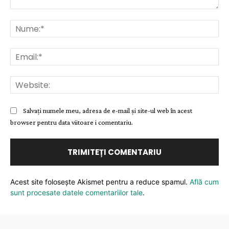
Comentariu:
Nu
Ema
Web
Salvați numele meu, adresa de e-mail și site-ul web în acest
browser pentru data viitoare i comentariu.
Acest site folosește Akismet pentru a reduce spamul.
Află cum
sunt procesate datele comentariilor tale
.