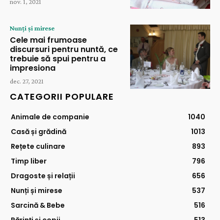
nov. 1, 2021
Nunți și mirese
Cele mai frumoase
discursuri pentru nuntă, ce
trebuie să spui pentru a
impresiona
dec. 27, 2021
CATEGORII POPULARE
Animale de companie
1040
Casă și grădină
1013
Rețete culinare
893
Timp liber
796
Dragoste și relații
656
Nunți și mirese
537
Sarcină & Bebe
516
Părinți și copii
513