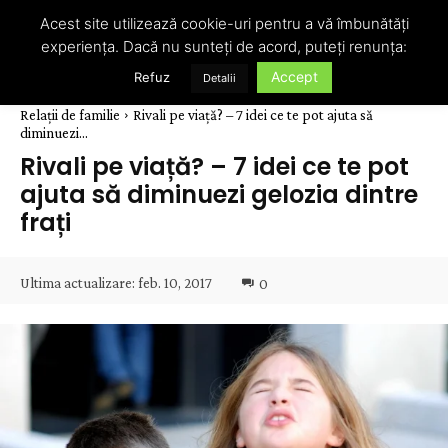
Acest site utilizează cookie-uri pentru a vă îmbunătăți
experiența. Dacă nu sunteți de acord, puteți renunța:
Accept
Refuz
Detalii
Relații de familie
Rivali pe viață? – 7 idei ce te pot ajuta să
diminuezi...
Rivali pe viață? – 7 idei ce te pot
ajuta să diminuezi gelozia dintre
frați
Ultima actualizare:
feb. 10, 2017
0