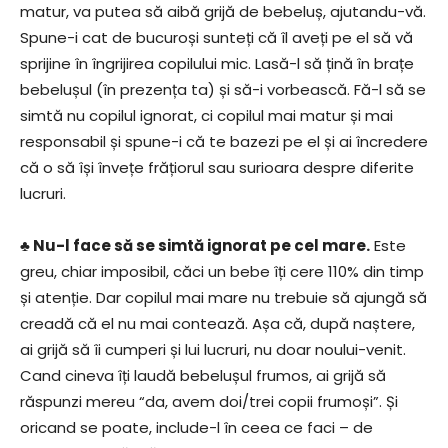
matur, va putea să aibă grijă de bebeluș, ajutandu-vă.
Spune-i cat de bucuroși sunteți că îl aveți pe el să vă
sprijine în îngrijirea copilului mic. Lasă-l să țină în brațe
bebelușul (în prezența ta) și să-i vorbească. Fă-l să se
simtă nu copilul ignorat, ci copilul mai matur și mai
responsabil și spune-i că te bazezi pe el și ai încredere
că o să își învețe frățiorul sau surioara despre diferite
lucruri.
♣ Nu-l face să se simtă ignorat pe cel mare.
Este
greu, chiar imposibil, căci un bebe îți cere 110% din timp
și atenție. Dar copilul mai mare nu trebuie să ajungă să
creadă că el nu mai contează. Așa că, după naștere,
ai grijă să îi cumperi și lui lucruri, nu doar noului-venit.
Cand cineva îți laudă bebelușul frumos, ai grijă să
răspunzi mereu “da, avem doi/trei copii frumoși”. Și
oricand se poate, include-l în ceea ce faci – de