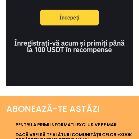
ABONEAZĂ-TE ASTĂZI
PENTRU A PRIMI INFORMAȚII EXCLUSIVE PE MAIL
DACĂ VREI SĂ TE ALĂTURI COMUNITĂȚII CELOR +300K