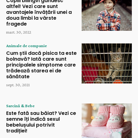
Copiii bilingvi gândesc
altfel! Vezi care sunt
avantajele învățării unei a
doua limbi la vârste
fragede
mart. 30, 2022
Animale de companie
Cum știi dacă pisica ta este
bolnavă? Iată care sunt
principalele simptome care
trădează starea ei de
sănătate
sept. 30, 2021
Sarcină & Bebe
Este fată sau băiat? Vezi ce
semne îți indică sexul
bebelușului potrivit
tradiției!