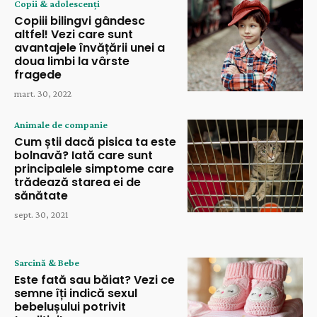
Copii & adolescenți
Copiii bilingvi gândesc
altfel! Vezi care sunt
avantajele învățării unei a
doua limbi la vârste
fragede
mart. 30, 2022
Animale de companie
Cum știi dacă pisica ta este
bolnavă? Iată care sunt
principalele simptome care
trădează starea ei de
sănătate
sept. 30, 2021
Sarcină & Bebe
Este fată sau băiat? Vezi ce
semne îți indică sexul
bebelușului potrivit