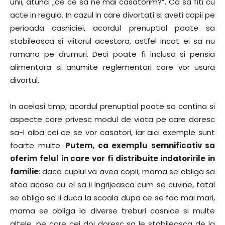
unii, atunci „de ce sa ne mai casatorim?”. Ca sa fiti cu
acte in regula. In cazul in care divortati si aveti copii pe
perioada casniciei, acordul prenuptial poate sa
stabileasca si viitorul acestora, astfel incat ei sa nu
ramana pe drumuri. Deci poate fi inclusa si pensia
alimentara si anumite reglementari care vor usura
divortul.
In acelasi timp, acordul prenuptial poate sa contina si
aspecte care privesc modul de viata pe care doresc
sa-l aiba cei ce se vor casatori, iar aici exemple sunt
foarte multe.
Putem, ca exemplu semnificativ sa
oferim felul in care vor fi distribuite indatoririle in
familie
: daca cuplul va avea copii, mama se obliga sa
stea acasa cu ei sa ii ingrijeasca cum se cuvine, tatal
se obliga sa ii duca la scoala dupa ce se fac mai mari,
mama se obliga la diverse treburi casnice si multe
altele, pe care cei doi doresc sa le stabileasca de la