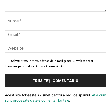
Comentariu:
Nu
Ema
Web
Salvați numele meu, adresa de e-mail și site-ul web în acest
browser pentru data viitoare i comentariu.
Acest site folosește Akismet pentru a reduce spamul.
Află cum
sunt procesate datele comentariilor tale
.