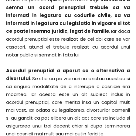
semna un acord prenuptial trebuie sa va
informati in legatura cu codurile civile, sa va
informati in legatura cu legislatia in vigoare si tot
ce poate insemna juridic, legat de familie
. Iar daca
acordul prenuptial este realizat de cei doi care se vor
casatori, atunci el trebuie realizat cu acordul unui
notar public si semnat in fata lui.
Acordul prenuptial a aparut ca o alternativa a
divortului
. Se stie ca pe vremuri nu existau acestea si
ca singura modalitate de a intrerupe o casnicie era
moartea. Iar acesta este un alt subiect inclus in
acordul prenuptial, care merita insa un capitol mult
mai vast. Iar odata cu legalizarea, divorturilor oamenii
s-au gandit ca pot elibera un alt act care sa includa si
asigurarea unui trai decent chiar si dupa terminarea
unei casnicii mai mult sau mai putin fericite.