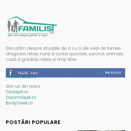
Discutăm despre situațiile de zi cu zi ale vieții de familie:
dragoste, relații, nunți și ocazii speciale, sarcină, animale,
casă și grădină, rețete și timp liber.
Spații publicitare / reclamă administrată de
ÎMI PLACE
14,235
Fani
PROMOdesk.ro
Site-uri din rețea:
Destepti.ro
DreamGeek.ro
BodyGeek.ro
POSTĂRI POPULARE