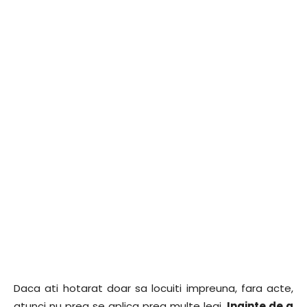
Daca ati hotarat doar sa locuiti impreuna, fara acte,
atunci nu prea se aplica prea multe legi.
Inainte de a