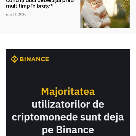
când îți duci bebelușul prea
mult timp în brațe?
mai 11, 2026