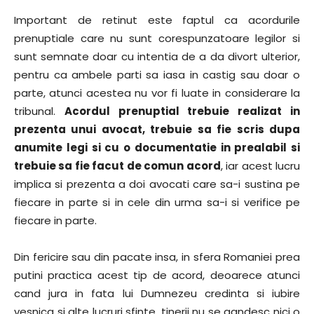
Important de retinut este faptul ca acordurile
prenuptiale care nu sunt corespunzatoare legilor si
sunt semnate doar cu intentia de a da divort ulterior,
pentru ca ambele parti sa iasa in castig sau doar o
parte, atunci acestea nu vor fi luate in considerare la
tribunal.
Acordul prenuptial trebuie realizat in
prezenta unui avocat, trebuie sa fie scris dupa
anumite legi si cu o documentatie in prealabil si
trebuie sa fie facut de comun acord
, iar acest lucru
implica si prezenta a doi avocati care sa-i sustina pe
fiecare in parte si in cele din urma sa-i si verifice pe
fiecare in parte.
Din fericire sau din pacate insa, in sfera Romaniei prea
putini practica acest tip de acord, deoarece atunci
cand jura in fata lui Dumnezeu credinta si iubire
vesnica si alte lucruri sfinte, tinerii nu se gandesc nici o