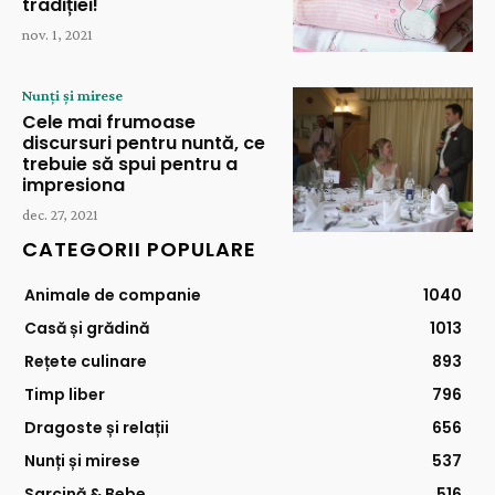
tradiției!
nov. 1, 2021
Nunți și mirese
Cele mai frumoase
discursuri pentru nuntă, ce
trebuie să spui pentru a
impresiona
dec. 27, 2021
CATEGORII POPULARE
Animale de companie
1040
Casă și grădină
1013
Rețete culinare
893
Timp liber
796
Dragoste și relații
656
Nunți și mirese
537
Sarcină & Bebe
516