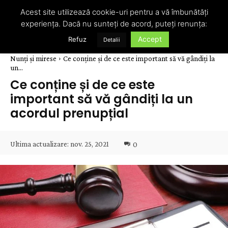
Acest site utilizează cookie-uri pentru a vă îmbunătăți
experiența. Dacă nu sunteți de acord, puteți renunța:
Accept
Refuz
Detalii
Nunți și mirese
Ce conține și de ce este important să vă gândiți la
un...
Ce conține și de ce este
important să vă gândiți la un
acordul prenupțial
Ultima actualizare:
nov. 25, 2021
0