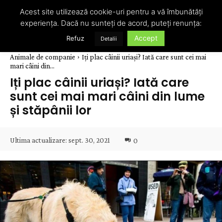
Acest site utilizează cookie-uri pentru a vă îmbunătăți
experiența. Dacă nu sunteți de acord, puteți renunța:
Accept
Refuz
Detalii
Animale de companie
Iți plac câinii uriași? Iată care sunt cei mai
mari câini din...
Iți plac câinii uriași? Iată care
sunt cei mai mari câini din lume
și stăpânii lor
Ultima actualizare:
sept. 30, 2021
0