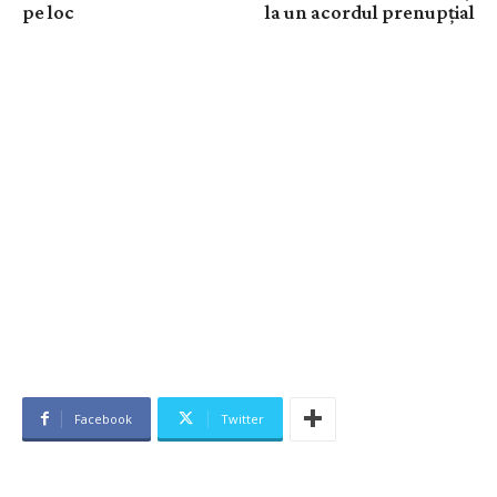
pe loc
la un acordul prenupțial
Facebook
Twitter