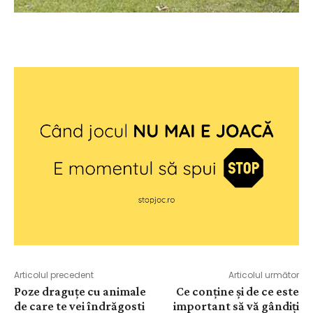
Articolul precedent
Articolul următor
Poze draguțe cu animale
Ce conține și de ce este
de care te vei îndrăgosti
important să vă gândiți