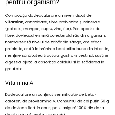
pentru organism?
Compoziția dovleacului are un nivel ridicat de
vitamine
, antioxidanți, fibre prebiotice și minerale
(potasiu, mangan, cupru, zinc, fier). Prin aportul de
fibre, dovleacul elimină colesterolul rău din organism,
normalizează nivelul de zahăr din sânge, are efect
prebiotic, ajută la hrănirea bacteriilor bune din intestin,
menține sănătatea tractului gastro-intestinal, susține
digestia, ajută la absorbția calciului și la scăderea în
greutate.
Vitamina A
Dovleacul are un conținut semnificativ de beta-
caroten, de provitamina A. Consumul de cel puțin 50 g
de dovleac fiert în aburi, pe zi asigură 100% din doza
de vitamina A pentru copiii mici.