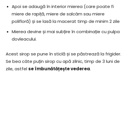
Apoi se adaugă în interior mierea (care poate fi
miere de rapiță, miere de salcâm sau miere
polifloră) și se lasă la macerat timp de minim 2 zile
Mierea devine și mai subțire în combinație cu pulpa
dovleacului.
Acest sirop se pune în sticlă și se păstrează la frigider.
Se bea câte puțin sirop cu apă zilnic, timp de 3 luni de
zile, astfel
se îmbunătățește vederea
.