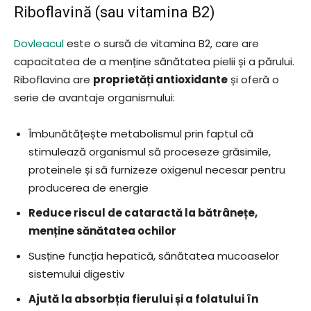
Riboflavină (sau vitamina B2)
Dovleacul
este o sursă de vitamina B2, care are
capacitatea de a menține sănătatea pielii și a părului.
Riboflavina are
proprietăți antioxidante
și oferă o
serie de avantaje organismului:
Îmbunătățește metabolismul prin faptul că
stimulează organismul să proceseze grăsimile,
proteinele și să furnizeze oxigenul necesar pentru
producerea de energie
Reduce riscul de cataractă la bătrânețe,
menține sănătatea ochilor
Susține funcția hepatică, sănătatea mucoaselor
sistemului digestiv
Ajută la absorbția fierului și a folatului în