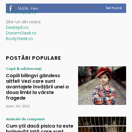
Spații publicitare / reclamă administrată de
ÎMI PLACE
14,235
Fani
PROMOdesk.ro
Site-uri din rețea:
Destepti.ro
DreamGeek.ro
BodyGeek.ro
POSTĂRI POPULARE
Copii & adolescenți
Copiii bilingvi gândesc
altfel! Vezi care sunt
avantajele învățării unei a
doua limbi la vârste
fragede
mart. 30, 2022
Animale de companie
Cum știi dacă pisica ta este
bolnavă? Iată care sunt