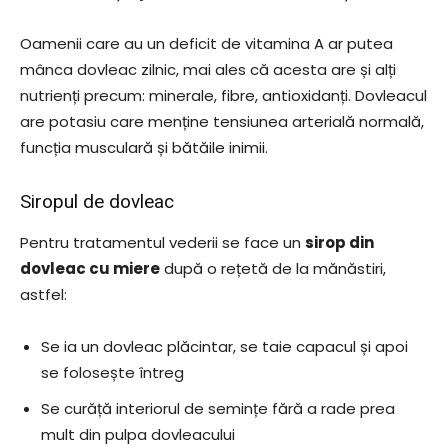
Oamenii care au un deficit de vitamina A ar putea
mânca dovleac zilnic, mai ales că acesta are și alți
nutrienți precum: minerale, fibre, antioxidanți. Dovleacul
are potasiu care menține tensiunea arterială normală,
funcția musculară și bătăile inimii.
Siropul de dovleac
Pentru tratamentul vederii se face un
sirop din
dovleac cu miere
după o rețetă de la mănăstiri,
astfel:
Se ia un dovleac plăcintar, se taie capacul și apoi
se folosește întreg
Se curăță interiorul de semințe fără a rade prea
mult din pulpa dovleacului