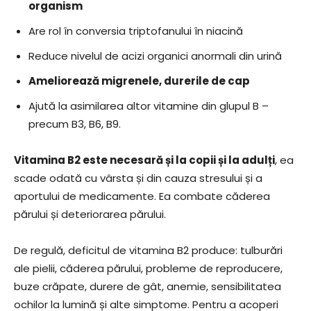
organism
Are rol în conversia triptofanului în niacină
Reduce nivelul de acizi organici anormali din urină
Ameliorează migrenele, durerile de cap
Ajută la asimilarea altor vitamine din glupul B –
precum B3, B6, B9.
Vitamina B2 este necesară și la copii și la adulți
, ea
scade odată cu vârsta și din cauza stresului și a
aportului de medicamente. Ea combate căderea
părului și deteriorarea părului.
De regulă, deficitul de vitamina B2 produce: tulburări
ale pielii, căderea părului, probleme de reproducere,
buze crăpate, durere de gât, anemie, sensibilitatea
ochilor la lumină și alte simptome. Pentru a acoperi