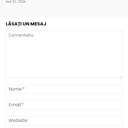
mai 25, 2026
LĂSAȚI UN MESAJ
Comentariu:
Nu
Ema
Web