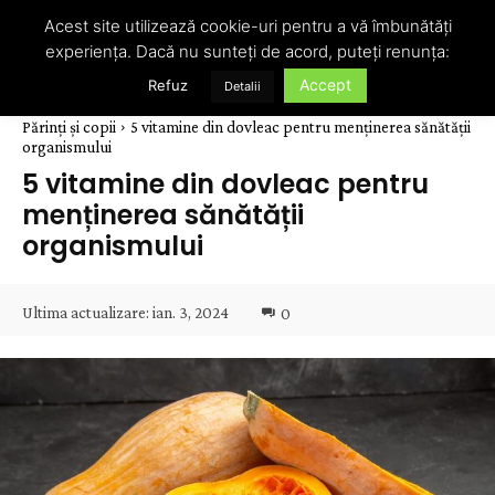
Acest site utilizează cookie-uri pentru a vă îmbunătăți
experiența. Dacă nu sunteți de acord, puteți renunța:
Accept
Refuz
Detalii
Părinți și copii
5 vitamine din dovleac pentru menținerea sănătății
organismului
5 vitamine din dovleac pentru
menținerea sănătății
organismului
Ultima actualizare:
ian. 3, 2024
0