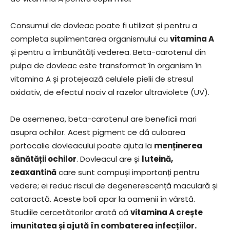
Consumul de dovleac poate fi utilizat și pentru a
completa suplimentarea organismului cu
vitamina A
și pentru a îmbunătăți vederea. Beta-carotenul din
pulpa de dovleac este transformat în organism în
vitamina A și protejează celulele pielii de stresul
oxidativ, de efectul nociv al razelor ultraviolete (UV).
De asemenea, beta-carotenul are beneficii mari
asupra ochilor. Acest pigment ce dă culoarea
portocalie dovleacului poate ajuta la
menținerea
sănătății ochilor
. Dovleacul are și
luteină,
zeaxantină
care sunt compuși importanți pentru
vedere; ei reduc riscul de degenerescență maculară și
cataractă. Aceste boli apar la oamenii în vârstă.
Studiile cercetătorilor arată că
vitamina A crește
imunitatea și ajută în combaterea infecțiilor.