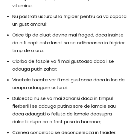
vitamine;
Nu pastrati usturoiul la frigider pentru ca va capata
un gust amarui;
Orice tip de aluat devine mai fraged, daca inainte
de a fi copt este lasat sa se odihneasca in frigider
timp de o ora;
Ciorba de fasole va fi mai gustoasa daca i se
adauga putin zahar;
Vinetele tocate vor fi mai gustoase daca in loc de
ceapa adaugam usturoi;
Dulceata nu se va mai zaharisi daca in timpul
fierberii i se adauga putina sare de lamaie sau
daca adaugati o feliuta de lamaie deasupra
dulcetii dupa ce a fost pusa in borcane;
Carnea congelata se decongeleaza in frigider.