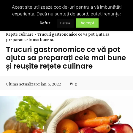
Acest site utilizează cookie-uri pentru a vă îmbunătăți
experiența. Dacă nu sunteți de acord, puteți renunța:
Accept
Refuz
Detalii
Rețete culinare
Trucuri gastronomice ce vă pot ajuta sa
preparați cele mai bune și...
Trucuri gastronomice ce vă pot
ajuta sa preparați cele mai bune
și reușite rețete culinare
Ultima actualizare:
ian. 5, 2022
0