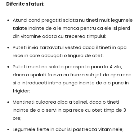
Diferite sfaturi:
Atunci cand pregatiti salata nu tineti mult legumele
taiate inainte de a le manca pentru ca ele isi pierd
din vitamine odata cu trecerea timpului;
Puteti invia zarzavatul vested daca il tineti in apa
rece in care adaugati o lingura de otet;
Puteti mentine salata proaspata pana la 4 zile,
daca o spalati frunza cu frunza sub jet de apa rece
si o introduceti intr-o punga inainte de a o pune in
frigider;
Mentineti culoarea alba a telinei, daca o tineti
inainte de a o servi in apa rece cu otet timp de 3
ore;
Legumele fierte in abur isi pastreaza vitaminele;