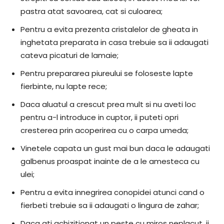
pastra atat savoarea, cat si culoarea;
Pentru a evita prezenta cristalelor de gheata in
inghetata preparata in casa trebuie sa ii adaugati
cateva picaturi de lamaie;
Pentru prepararea piureului se foloseste lapte
fierbinte, nu lapte rece;
Daca aluatul a crescut prea mult si nu aveti loc
pentru a-l introduce in cuptor, ii puteti opri
cresterea prin acoperirea cu o carpa umeda;
Vinetele capata un gust mai bun daca le adaugati
galbenus proaspat inainte de a le amesteca cu
ulei;
Pentru a evita innegrirea conopidei atunci cand o
fierbeti trebuie sa ii adaugati o lingura de zahar;
Daca ati achizitionat un peste cu miros neplacut, ii