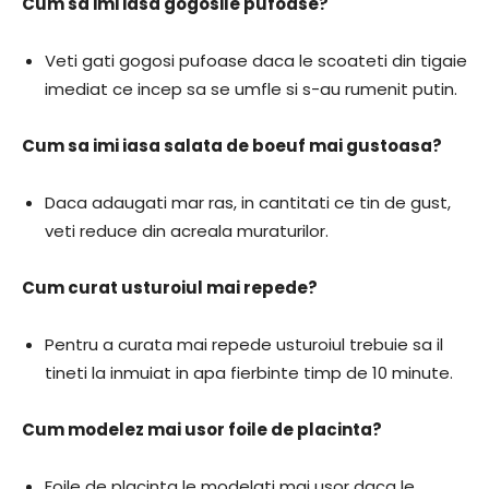
Cum sa imi iasa gogosile pufoase?
Veti gati gogosi pufoase daca le scoateti din tigaie
imediat ce incep sa se umfle si s-au rumenit putin.
Cum sa imi iasa salata de boeuf mai gustoasa?
Daca adaugati mar ras, in cantitati ce tin de gust,
veti reduce din acreala muraturilor.
Cum curat usturoiul mai repede?
Pentru a curata mai repede usturoiul trebuie sa il
tineti la inmuiat in apa fierbinte timp de 10 minute.
Cum modelez mai usor foile de placinta?
Foile de placinta le modelati mai usor daca le