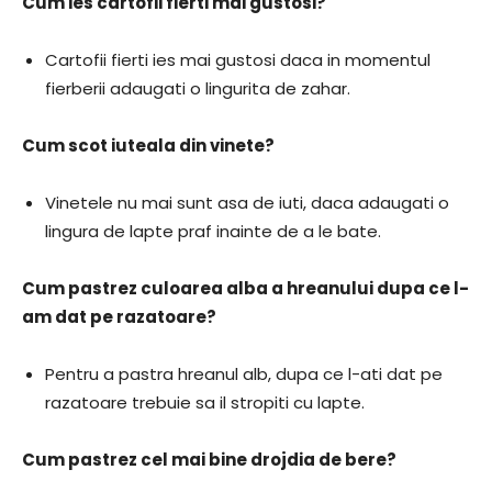
Cum ies cartofii fierti mai gustosi?
Cartofii fierti ies mai gustosi daca in momentul
fierberii adaugati o lingurita de zahar.
Cum scot iuteala din vinete?
Vinetele nu mai sunt asa de iuti, daca adaugati o
lingura de lapte praf inainte de a le bate.
Cum pastrez culoarea alba a hreanului dupa ce l-
am dat pe razatoare?
Pentru a pastra hreanul alb, dupa ce l-ati dat pe
razatoare trebuie sa il stropiti cu lapte.
Cum pastrez cel mai bine drojdia de bere?