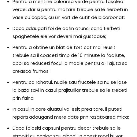
Pentru a mentine culoarea verde pentru fasolea
verde, dar si pentru mazare trebuie sa le fierbeti in
vase cu capac, cu un varf de cutit de bicarbonat;
Daca adaugati foi de dafin atunci cand fierbeti
spaghetele ele vor deveni mai gustoase;
Pentru a obtine un blat de tort cat mai reusit
trebuie sa il coaceti timp de 10 minute la foc iute,
apoi sa reduceti focul la moale pentru a-l ajuta sa
creasca frumos;
Pentru ca rahatul, nucile sau fructele sa nu se lase
la baza tavi in cazul prajiturilor trebuie sa le treceti
prin faina;
In cazul in care aluatul va iesit prea tare, il puteti
repara adaugand mere date prin razatoarea mica;
Daca folositi capsuni pentru decor trebuie sa le
stropiti cu coniac sau alcool, in acest mod isi vor