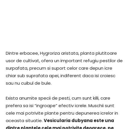
Dintre erbacee, Hygroriza aristata, planta plutitoare
usor de cultivat, ofera un important refugiu pestilor de
surpafata, precum si suport celor care depun icre
chiar sub suprafata apei, indiferent daca isi croiesc
sau nu cuibul de bule.
Exista anumite specii de pesti, cum sunt killi, care
prefera sa isi “ingroape” efectiv icrele. Muschii sunt
cele mai potrivite plante pentru depunerea icrelor in
aceasta situatie.
Vesicularia dubyana este una
dintre plantele cele mai potrivite deoarece, pe