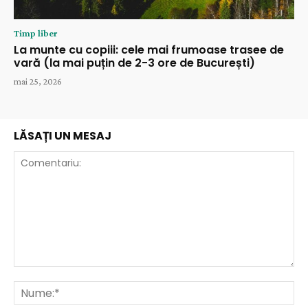
Timp liber
La munte cu copiii: cele mai frumoase trasee de
vară (la mai puțin de 2-3 ore de București)
mai 25, 2026
LĂSAȚI UN MESAJ
Comentariu:
Nu