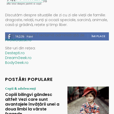
Discutăm despre situațiile de zi cu zi ale vieții de familie:
dragoste, relații, nunți și ocazii speciale, sarcină, animale,
casă și grădină, rețete și timp liber.
Spații publicitare / reclamă administrată de
ÎMI PLACE
14,235
Fani
PROMOdesk.ro
Site-uri din rețea:
Destepti.ro
DreamGeek.ro
BodyGeek.ro
POSTĂRI POPULARE
Copii & adolescenți
Copiii bilingvi gândesc
altfel! Vezi care sunt
avantajele învățării unei a
doua limbi la vârste
fragede