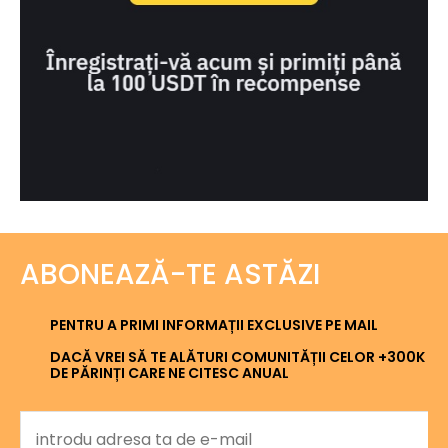
ABONEAZĂ-TE ASTĂZI
PENTRU A PRIMI INFORMAȚII EXCLUSIVE PE MAIL
DACĂ VREI SĂ TE ALĂTURI COMUNITĂȚII CELOR +300K
DE PĂRINȚI CARE NE CITESC ANUAL