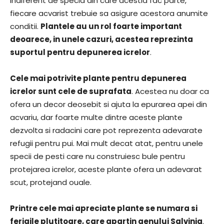
indiferent de specia din care acestia fac parte,
fiecare acvarist trebuie sa asigure acestora anumite
conditii.
Plantele au un rol foarte important
deoarece, in unele cazuri, acestea reprezinta
suportul pentru depunerea icrelor
.
Cele mai potrivite plante pentru depunerea
icrelor sunt cele de suprafata
. Acestea nu doar ca
ofera un decor deosebit si ajuta la epurarea apei din
acvariu, dar foarte multe dintre aceste plante
dezvolta si radacini care pot reprezenta adevarate
refugii pentru pui. Mai mult decat atat, pentru unele
specii de pesti care nu construiesc bule pentru
protejarea icrelor, aceste plante ofera un adevarat
scut, protejand ouale.
Printre cele mai apreciate plante se numara si
ferigile plutitoare, care apartin genului Salvinia
.