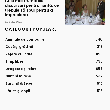
Cele mai frumoase
discursuri pentru nuntă, ce
trebuie să spui pentru a
impresiona
dec. 27, 2021
CATEGORII POPULARE
Animale de companie
1040
Casă și grădină
1013
Rețete culinare
893
Timp liber
796
Dragoste și relații
656
Nunți și mirese
537
Sarcină & Bebe
516
Părinți și copii
513