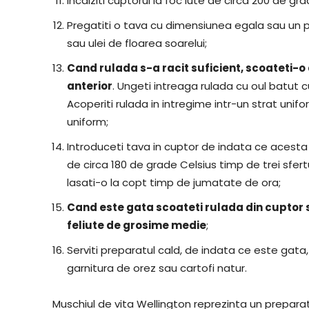
Incalziti cuptorul la foc iute de circa 200 de g
Pregatiti o tava cu dimensiunea egala sau un p
sau ulei de floarea soarelui;
Cand rulada s-a racit suficient, scoateti-o 
anterior
. Ungeti intreaga rulada cu oul batut 
Acoperiti rulada in intregime intr-un strat uni
uniform;
Introduceti tava in cuptor de indata ce acesta s
de circa 180 de grade Celsius timp de trei sfertu
lasati-o la copt timp de jumatate de ora;
Cand este gata scoateti rulada din cuptor si
feliute de grosime medie
;
Serviti preparatul cald, de indata ce este gata, 
garnitura de orez sau cartofi natur.
Muschiul de vita Wellington reprezinta un preparat 