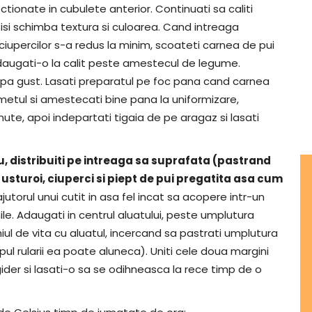
ectionate in cubulete anterior. Continuati sa caliti
 isi schimba textura si culoarea. Cand intreaga
iupercilor s-a redus la minim, scoateti carnea de pui
 adaugati-o la calit peste amestecul de legume.
dupa gust. Lasati preparatul pe foc pana cand carnea
etul si amestecati bine pana la uniformizare,
ute, apoi indepartati tigaia de pe aragaz si lasati
u, distribuiti pe intreaga sa suprafata (pastrand
usturoi, ciuperci si piept de pui pregatita asa cum
ajutorul unui cutit in asa fel incat sa acopere intr-un
le. Adaugati in centrul aluatului, peste umplutura
hiul de vita cu aluatul, incercand sa pastrati umplutura
ul rularii ea poate aluneca). Uniti cele doua margini
igider si lasati-o sa se odihneasca la rece timp de o