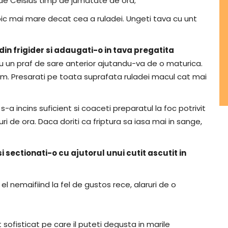
rade Celsius timp de jumatate de ora;
ic mai mare decat cea a ruladei. Ungeti tava cu unt
din frigider si adaugati-o in tava pregatita
cu un praf de sare anterior ajutandu-va de o maturica.
form. Presarati pe toata suprafata ruladei macul cat mai
-a incins suficient si coaceti preparatul la foc potrivit
ri de ora. Daca doriti ca friptura sa iasa mai in sange,
 sectionati-o cu ajutorul unui cutit ascutit in
el nemaifiind la fel de gustos rece, alaruri de o
sofisticat pe care il puteti degusta in marile