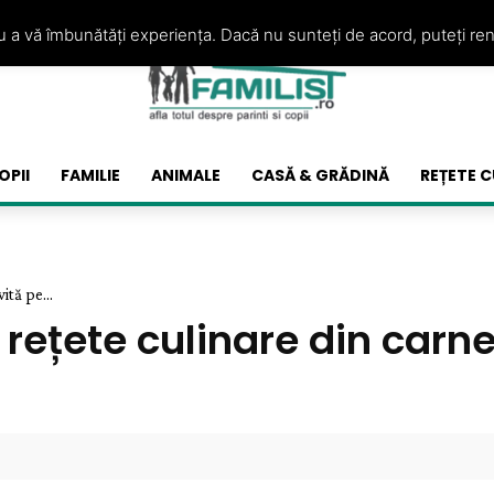
ru a vă îmbunătăți experiența. Dacă nu sunteți de acord, puteți re
OPII
FAMILIE
ANIMALE
CASĂ & GRĂDINĂ
REȚETE C
ită pe...
rețete culinare din carne