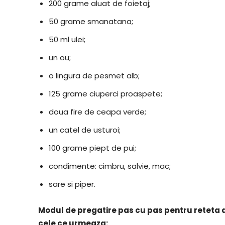
200 grame aluat de foietaj;
50 grame smanatana;
50 ml ulei;
un ou;
o lingura de pesmet alb;
125 grame ciuperci proaspete;
doua fire de ceapa verde;
un catel de usturoi;
100 grame piept de pui;
condimente: cimbru, salvie, mac;
sare si piper.
​Modul de pregatire pas cu pas pentru reteta 
cele ce urmeaza: