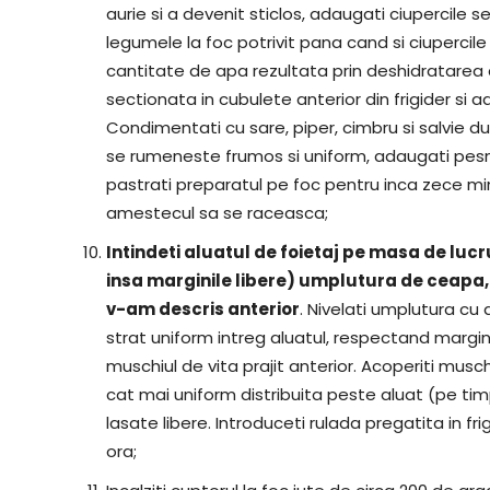
aurie si a devenit sticlos, adaugati ciupercile s
legumele la foc potrivit pana cand si ciupercile
cantitate de apa rezultata prin deshidratarea c
sectionata in cubulete anterior din frigider si
Condimentati cu sare, piper, cimbru si salvie 
se rumeneste frumos si uniform, adaugati pesm
pastrati preparatul pe foc pentru inca zece min
amestecul sa se raceasca;
Intindeti aluatul de foietaj pe masa de lucr
insa marginile libere) umplutura de ceapa, 
v-am descris anterior
. Nivelati umplutura cu 
strat uniform intreg aluatul, respectand margini
muschiul de vita prajit anterior. Acoperiti musc
cat mai uniform distribuita peste aluat (pe timp
lasate libere. Introduceti rulada pregatita in fr
ora;