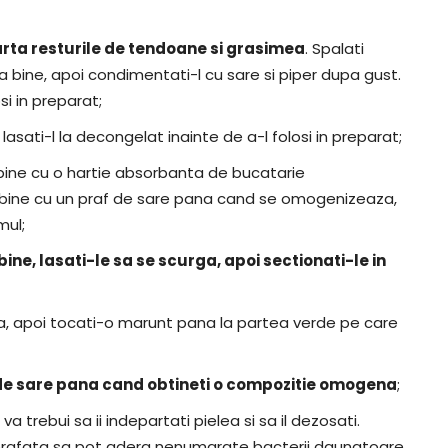
arta resturile de tendoane si grasimea
. Spalati
ga bine, apoi condimentati-l cu sare si piper dupa gust.
si in preparat;
lasati-l la decongelat inainte de a-l folosi in preparat;
l bine cu o hartie absorbanta de bucatarie
-l bine cu un praf de sare pana cand se omogenizeaza,
mul;
bine, lasati-le sa se scurga, apoi sectionati-le in
ga, apoi tocati-o marunt pana la partea verde pe care
f de sare pana cand obtineti o compozitie omogena
;
va trebui sa ii indepartati pielea si sa il dezosati.
suprafata sa pot adera nenumarate bacterii daunatoare