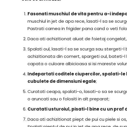
Fasonati muschiul de vita pentru a-i indep
muschiul in jet de apa rece, lasati-l sa se scur
Pastrati carnea in frigider pana cand o veti folo
Daca ati achizitionat aluat de foietaj congelat, 
Spalati oul, lasati-l sa se scurga sau stergeti-
achizitionata din comert, spargeti oul, bateti
capata o culoare albicioasa si isi mareste volu
Indepartati coditele ciupercilor, spalati-le 
cubulete de dimensiuni egale
;
Curatati ceapa, spalati-o, lasati-o sa se scur
o aruncati sau o folositi in alt preparat;
Curatati usturoiul, pisati-l bine cu un pra
Daca ati achizitionat piept de pui cu piele si os, 
Spalati pieptul de pui in jet de apa rece, de 