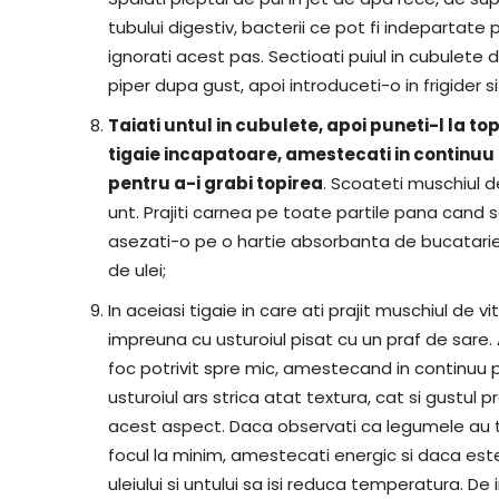
tubului digestiv, bacterii ce pot fi indepartat
ignorati acest pas. Sectioati puiul in cubulete
piper dupa gust, apoi introduceti-o in frigider s
Taiati untul in cubulete, apoi puneti-l la to
tigaie incapatoare, amestecati in continuu 
pentru a-i grabi topirea
. Scoateti muschiul de
unt. Prajiti carnea pe toate partile pana cand 
asezati-o pe o hartie absorbanta de bucatarie
de ulei;
In aceiasi tigaie in care ati prajit muschiul de
impreuna cu usturoiul pisat cu un praf de sare
foc potrivit spre mic, amestecand in continuu 
usturoiul ars strica atat textura, cat si gustul
acest aspect. Daca observati ca legumele au 
focul la minim, amestecati energic si daca este
uleiului si untului sa isi reduca temperatura.