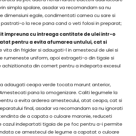
e prin simpla spalare, asadar va recomandam sa nu
 de dimensiuni egale, condimentati carnea cu sare si
i pastrati-o la rece pana cand o veti folosi in preparat;
pit impreuna cu intreaga cantitate de ulei intr-o
atat pentru a evita afumarea untului, cat si
 vita din frigider si adaugati-l in amestecul de ulei si
se rumeneste uniform, apoi extrageti-o din tigaie si
 achizitionata din comert pentru a indeparta excesul
 vita adaugati ceapa verde tocata marunt anterior,
. Amestecati pana la omogenizare. Caliti legumele la
pentru a evita arderea amestecului, atat ceapa, cat si
 preparatului final, asadar va recomandam sa nu ignorati
tendinta de a capata o culoare maronie, reduceti
 cazul indepartati tigaia de pe foc pentru a-i permite
 De indata ce amestecul de legume a capatat o culoare