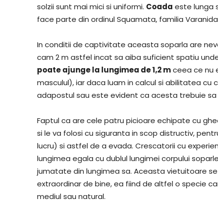
solzii sunt mai mici si uniformi.
Coada
este lunga s
face parte din ordinul Squamata, familia Varanida
In conditii de captivitate aceasta soparla are nev
cam 2 m astfel incat sa aiba suficient spatiu und
poate ajunge la lungimea de 1,2 m
ceea ce nu e
masculul), iar daca luam in calcul si abilitatea cu
adapostul sau este evident ca acesta trebuie sa fi
Faptul ca are cele patru picioare echipate cu ghea
si le va folosi cu siguranta in scop distructiv, pent
lucru) si astfel de a evada. Crescatorii cu exper
lungimea egala cu dublul lungimei corpului soparl
jumatate din lungimea sa. Aceasta vietuitoare s
extraordinar de bine, ea fiind de altfel o specie car
mediul sau natural.