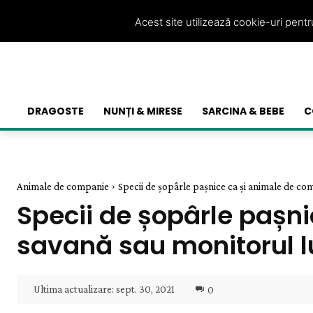
Acest site utilizează cookie-uri pent
DRAGOSTE
NUNȚI & MIRESE
SARCINA & BEBE
C
Animale de companie
Specii de șopârle pașnice ca și animale de com
Specii de șopârle pașn
savană sau monitorul 
Ultima actualizare:
sept. 30, 2021
0