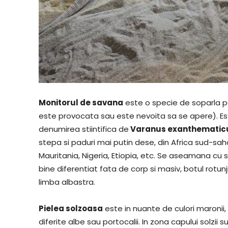
Monitorul de savana
este o specie de soparla pa
este provocata sau este nevoita sa se apere). Est
denumirea stiintifica de
Varanus exanthematic
stepa si paduri mai putin dese, din Africa sud-s
Mauritania, Nigeria, Etiopia, etc. Se aseamana cu
bine diferentiat fata de corp si masiv, botul rotunj
limba albastra.
Pielea solzoasa
este in nuante de culori maronii,
diferite albe sau portocalii. In zona capului solzii 