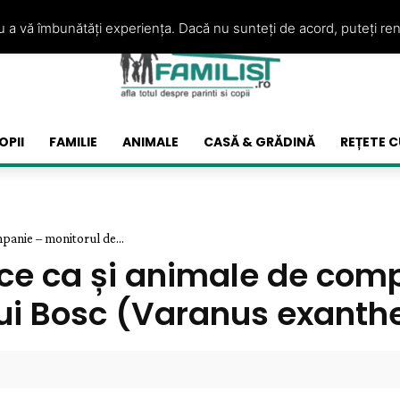
ru a vă îmbunătăți experiența. Dacă nu sunteți de acord, puteți re
OPII
FAMILIE
ANIMALE
CASĂ & GRĂDINĂ
REȚETE C
panie – monitorul de...
ice ca și animale de com
lui Bosc (Varanus exant