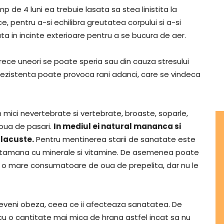
mp de 4 luni ea trebuie lasata sa stea linistita la
 pentru a-si echilibra greutatea corpului si a-si
inuta in incinte exterioare pentru a se bucura de aer.
ce uneori se poate speria sau din cauza stresului
rezistenta poate provoca rani adanci, care se vindeca
n mici nevertebrate si vertebrate, broaste, soparle,
si oua de pasari.
In mediul ei natural mananca si
 lacuste.
Pentru mentinerea starii de sanatate este
aptamana cu minerale si vitamine. De asemenea poate
ste o mare consumatoare de oua de prepelita, dar nu le
deveni obeza, ceea ce ii afecteaza sanatatea. De
 cu o cantitate mai mica de hrana astfel incat sa nu