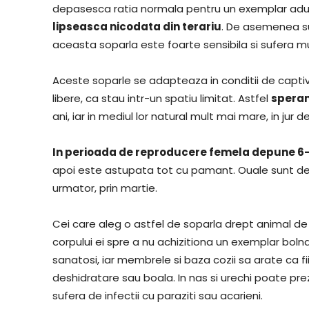
depasesca ratia normala pentru un exemplar adu
lipseasca nicodata din terariu
. De asemenea su
aceasta soparla este foarte sensibila si sufera m
Aceste soparle se adapteaza in conditii de captiv
libere, ca stau intr-un spatiu limitat. Astfel
sperant
ani, iar in mediul lor natural mult mai mare, in jur d
In perioada de reproducere femela depune 6
apoi este astupata tot cu pamant. Ouale sunt de
urmator, prin martie.
Cei care aleg o astfel de soparla drept animal d
corpului ei spre a nu achizitiona un exemplar bolna
sanatosi, iar membrele si baza cozii sa arate ca f
deshidratare sau boala. In nas si urechi poate p
sufera de infectii cu paraziti sau acarieni.