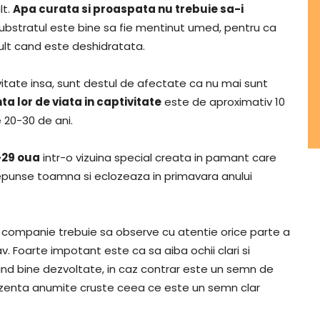
lt.
Apa curata si proaspata nu trebuie sa-i
bstratul este bine sa fie mentinut umed, pentru ca
ult cand este deshidratata.
itate insa, sunt destul de afectate ca nu mai sunt
a lor de viata in captivitate
este de aproximativ 10
e 20-30 de ani.
-29 oua
intr-o vizuina special creata in pamant care
punse toamna si eclozeaza in primavara anului
e companie trebuie sa observe cu atentie orice parte a
v. Foarte impotant este ca sa aiba ochii clari si
iind bine dezvoltate, in caz contrar este un semn de
rezenta anumite cruste ceea ce este un semn clar