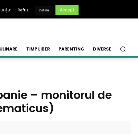
nunța:
Accept
Refuz
Detalii
ULINARE
TIMP LIBER
PARENTING
DIVERSE
panie – monitorul de
hematicus)