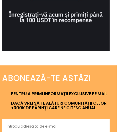
ABONEAZĂ-TE ASTĂZI
PENTRU A PRIMI INFORMAȚII EXCLUSIVE PE MAIL
DACĂ VREI SĂ TE ALĂTURI COMUNITĂȚII CELOR
+300K DE PĂRINȚI CARE NE CITESC ANUAL