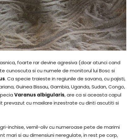
snica, foarte rar devine agresiva (doar atunci cand
e cunoscuta si cu numele de monitorul lui Bosc si
us
. Ca specie traieste in regiunile de savana, cu pajisti,
ahariana, Guinea Bissau, Gambia, Uganda, Sudan, Congo,
 specia
Varanus albigularis
, are ca si aceasta capul
it prevazut cu maxilare inzestrate cu dinti ascutiti si
 gri-inchise, vernil-oliv cu numeroase pete de marimi
sunt mari si au dimensiuni neregulate, in rest pe corp,