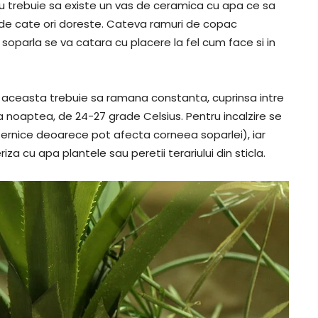
u trebuie sa existe un vas de ceramica cu apa ce sa
i de cate ori doreste. Cateva ramuri de copac
le soparla se va catara cu placere la fel cum face si in
, aceasta trebuie sa ramana constanta, cuprinsa intre
ca noaptea, de 24-27 grade Celsius. Pentru incalzire se
ternice deoarece pot afecta corneea soparlei), iar
za cu apa plantele sau peretii terariului din sticla.