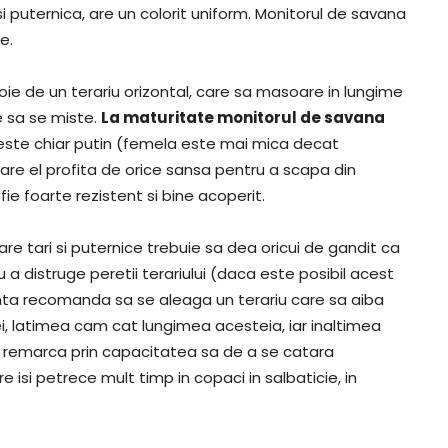
i puternica, are un colorit uniform. Monitorul de savana
e.
oie de un terariu orizontal, care sa masoare in lungime
e sa se miste.
La maturitate monitorul de savana
ste chiar putin (femela este mai mica decat
 care el profita de orice sansa pentru a scapa din
e foarte rezistent si bine acoperit.
re tari si puternice trebuie sa dea oricui de gandit ca
ru a distruge peretii terariului (daca este posibil acest
ienta recomanda sa se aleaga un terariu care sa aiba
ei, latimea cam cat lungimea acesteia, iar inaltimea
e remarca prin capacitatea sa de a se catara
e isi petrece mult timp in copaci in salbaticie, in