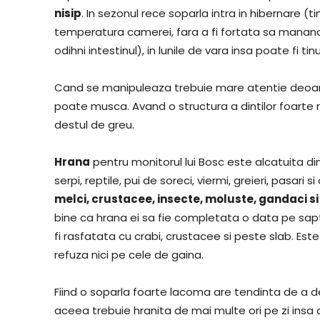
nisip
. In sezonul rece soparla intra in hibernare (ti
temperatura camerei, fara a fi fortata sa manance,
odihni intestinul), in lunile de vara insa poate fi t
Cand se manipuleaza trebuie mare atentie deoare
poate musca. Avand o structura a dintilor foarte 
destul de greu.
Hrana
pentru monitorul lui Bosc este alcatuita di
serpi, reptile, pui de soreci, viermi, greieri, pasari 
melci, crustacee, insecte, moluste, gandaci si
bine ca hrana ei sa fie completata o data pe s
fi rasfatata cu crabi, crustacee si peste slab. E
refuza nici pe cele de gaina.
Fiind o soparla foarte lacoma are tendinta de a 
aceea trebuie hranita de mai multe ori pe zi insa