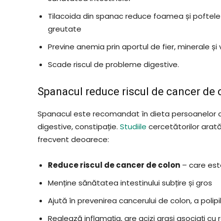
Tilacoida din spanac reduce foamea și poftele e
greutate
Previne anemia prin aportul de fier, minerale și
Scade riscul de probleme digestive.
Spanacul reduce riscul de cancer de 
Spanacul este recomandat în dieta persoanelor car
digestive, constipație.
Studiile
cercetătorilor ara
frecvent deoarece:
Reduce riscul de cancer de colon
– care est
Menține sănătatea intestinului subțire și gros
Ajută în prevenirea cancerului de colon, a polipil
Reglează inflamația, are acizi grași asociați cu 