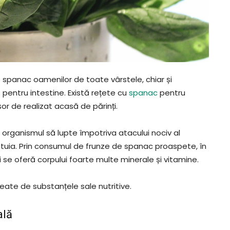
spanac oamenilor de toate vârstele, chiar și
pentru intestine. Există rețete cu
spanac
pentru
șor de realizat acasă de părinți.
 organismul să lupte împotriva atacului nociv al
cestuia. Prin consumul de frunze de spanac proaspete, în
 se oferă corpului foarte multe minerale și vitamine.
eate de substanțele sale nutritive.
ală