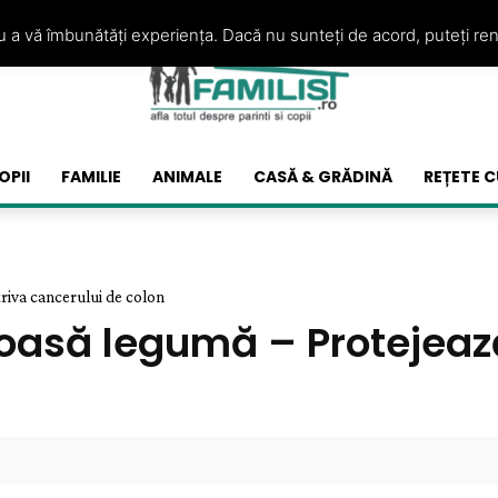
ru a vă îmbunătăți experiența. Dacă nu sunteți de acord, puteți re
OPII
FAMILIE
ANIMALE
CASĂ & GRĂDINĂ
REȚETE C
riva cancerului de colon
oasă legumă – Protejează