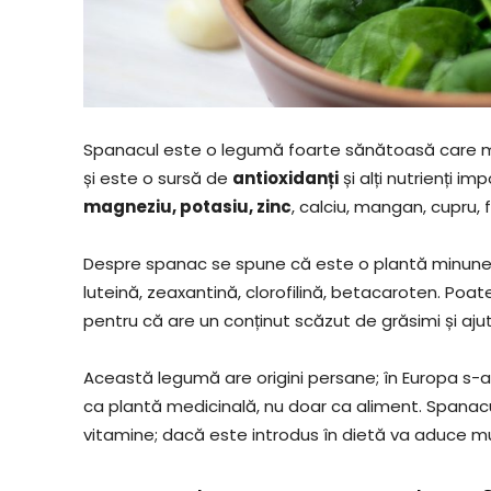
Spanacul este o legumă foarte sănătoasă care me
și este o sursă de
antioxidanți
și alți nutrienți im
magneziu, potasiu, zinc
, calciu, mangan, cupru, 
Despre spanac se spune că este o plantă minune, d
luteină, zeaxantină, clorofilină, betacaroten. Poate
pentru că are un conținut scăzut de grăsimi și aju
Această legumă are origini persane; în Europa s-a r
ca plantă medicinală, nu doar ca aliment. Spanacu
vitamine; dacă este introdus în dietă va aduce mu