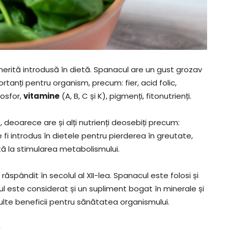
rită introdusă în dietă. Spanacul are un gust grozav
portanți pentru organism, precum: fier, acid folic,
fosfor,
vitamine
(A, B, C și K), pigmenți, fitonutrienți.
eoarece are și alți nutrienți deosebiți precum:
 fi introdus în dietele pentru pierderea în greutate,
tă la stimularea metabolismului.
ăspândit în secolul al XII-lea. Spanacul este folosi și
l este considerat și un supliment bogat în minerale și
lte beneficii pentru sănătatea organismului.