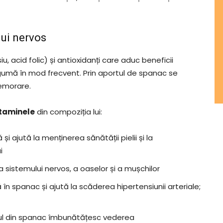
ui nervos
, acid folic) și antioxidanți care aduc beneficii
umă în mod frecvent. Prin aportul de spanac se
emorare.
vitaminele
din compoziția lui:
 ajută la menținerea sănătății pielii și la
i
 sistemului nervos, a oaselor și a mușchilor
în spanac și ajută la scăderea hipertensiunii arteriale;
nul din spanac îmbunătățesc vederea