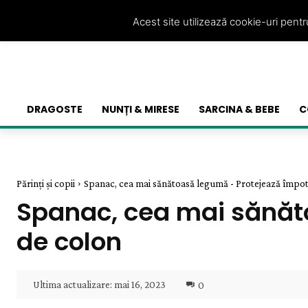
Acest site utilizează cookie-uri pent
DRAGOSTE
NUNȚI & MIRESE
SARCINA & BEBE
C
Părinți și copii
Spanac, cea mai sănătoasă legumă - Protejează împot
Spanac, cea mai sănăt
de colon
Ultima actualizare:
mai 16, 2023
0