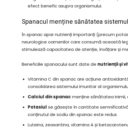
efect benefic asupra organismului.
Spanacul menține sănătatea sistemul
În spanac apar nutrienți importanți (precum potasiu
neurologice oamenilor care consumă această leg
stimulează capacitatea de atenție, învățare și m
Beneficiile spanacului sunt date de
nutrienții și 
Vitamina C din spanac are acțiune antioxidantă și
consolidarea sistemului imunitar al organismulu
Calciul din spanac
menține sănătatea inimii, a
Potasiul
se găsește în cantitate semnificativă 
conținutul de sodiu din spanac este redus
Luteina, zeaxantina, vitamina A și betacarote