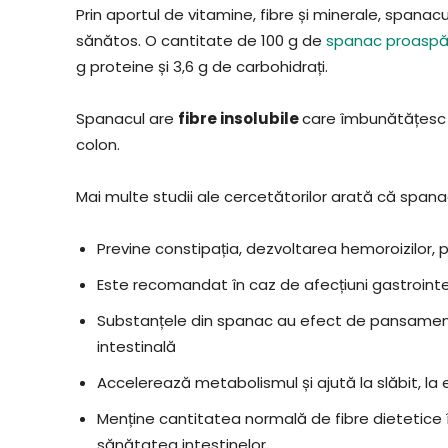
Prin aportul de vitamine, fibre și minerale, spanacu
sănătos. O cantitate de 100 g de
spanac proaspă
g proteine și 3,6 g de carbohidrați.
Spanacul are
fibre insolubile
care îmbunătățesc 
colon.
Mai multe studii ale cercetătorilor arată că spana
Previne constipația, dezvoltarea hemoroizilor, 
Este recomandat în caz de afecțiuni gastrointes
Substanțele din spanac au efect de pansament
intestinală
Accelerează metabolismul și ajută la slăbit, la 
Menține cantitatea normală de fibre dietetice
sănătatea intestinelor