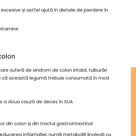
xcesive și astfel ajută în dietele de pierdere în
 vitamine
colon
e suferă de sindrom de colon iritabil, tulburări
tă că această legumă trebuie consumată în mod
e a doua cauză de deces în SUA
or din colon și din tractul gastrointestinal
reducerea inflamației, numiți metaboliți linoleați cu