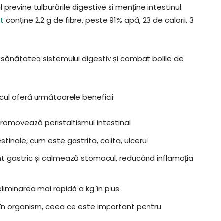
l previne tulburările digestive și menține intestinul
t
conține 2,2 g de fibre, peste 91% apă, 23 de calorii, 3
sănătatea sistemului digestiv și combat bolile de
cul oferă următoarele beneficii:
promovează peristaltismul intestinal
tinale, cum este gastrita, colita, ulcerul
 gastric și calmează stomacul, reducând inflamația
eliminarea mai rapidă a kg în plus
 în organism, ceea ce este important pentru