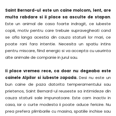
Saint Bernard-ul este un caine molcom, lent, are
multa rabdare si ii place sa asculte de stapan
.
Este un animal de casa foarte indragit, ce iubeste
copiii, motiv pentru care trebuie supravegheati cand
se afla langa acestia din cauza staturii lor mari, ce
poate rani fara intentie. Necesita un spatiu intins
pentru miscare, fiind energic si va accepta cu usurinta
alte animale de companie in jurul sau.
Ii place vremea rece, ca doar nu degeaba este
cainele Alpilor si iubeste zapada.
Desi nu este un
bun caine de paza datorita temperamentului sau
prietenos, Saint Bernard-ul reuseste sa intimideze din
cauza staturii sale impunatoare. Este cam inactiv in
casa, iar o curte modesta ii poate aduce fericire. Nu
prea prefera plimbarile cu masina, spatiile inchise sau