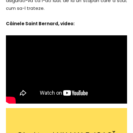
asigurati-va ca l-ati luat de la un stapan care a stiut
cum sa-l trateze.
Câinele Saint Bernard, video: