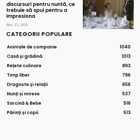
discursuri pentru nuntă, ce
trebuie să spui pentru a
impresiona
dec. 27, 2021
CATEGORII POPULARE
Animale de companie
1040
Casă și grădină
1013
Rețete culinare
893
Timp liber
796
Dragoste și relații
656
Nunți și mirese
537
Sarcină & Bebe
516
Părinți și copii
513