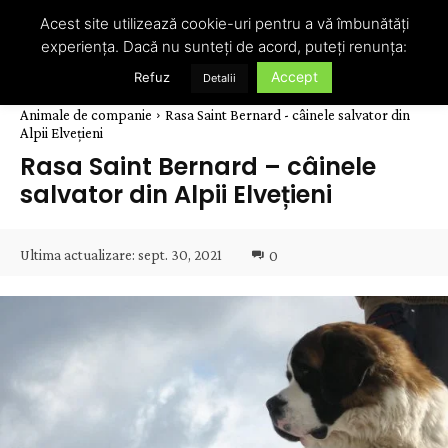
Acest site utilizează cookie-uri pentru a vă îmbunătăți
experiența. Dacă nu sunteți de acord, puteți renunța:
Accept
Refuz
Detalii
Animale de companie
Rasa Saint Bernard - câinele salvator din
Alpii Elvețieni
Rasa Saint Bernard – câinele
salvator din Alpii Elvețieni
Ultima actualizare:
sept. 30, 2021
0