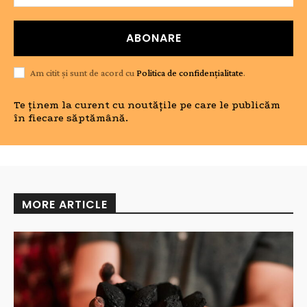
ABONARE
Am citit și sunt de acord cu
Politica de confidențialitate
.
Te ținem la curent cu noutățile pe care le publicăm
în fiecare săptămână.
MORE ARTICLE