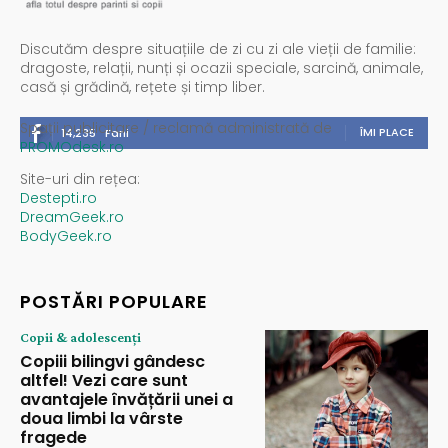
Discutăm despre situațiile de zi cu zi ale vieții de familie:
dragoste, relații, nunți și ocazii speciale, sarcină, animale,
casă și grădină, rețete și timp liber.
Spații publicitare / reclamă administrată de
ÎMI PLACE
14,235
Fani
PROMOdesk.ro
Site-uri din rețea:
Destepti.ro
DreamGeek.ro
BodyGeek.ro
POSTĂRI POPULARE
Copii & adolescenți
Copiii bilingvi gândesc
altfel! Vezi care sunt
avantajele învățării unei a
doua limbi la vârste
fragede