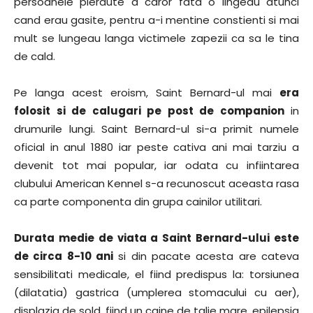
persoanele pierdute a caror fata o lingeau atunci
cand erau gasite, pentru a-i mentine constienti si mai
mult se lungeau langa victimele zapezii ca sa le tina
de cald.
Pe langa acest eroism, Saint Bernard-ul mai
era
folosit si de calugari pe post de companion
in
drumurile lungi. Saint Bernard-ul si-a primit numele
oficial in anul 1880 iar peste cativa ani mai tarziu a
devenit tot mai popular, iar odata cu infiintarea
clubului American Kennel s-a recunoscut aceasta rasa
ca parte componenta din grupa cainilor utilitari.
Durata medie de viata a Saint Bernard-ului este
de circa 8-10 ani
si din pacate acesta are cateva
sensibilitati medicale, el fiind predispus la: torsiunea
(dilatatia) gastrica (umplerea stomacului cu aer),
displazia de sold, fiind un caine de talie mare, epilepsia