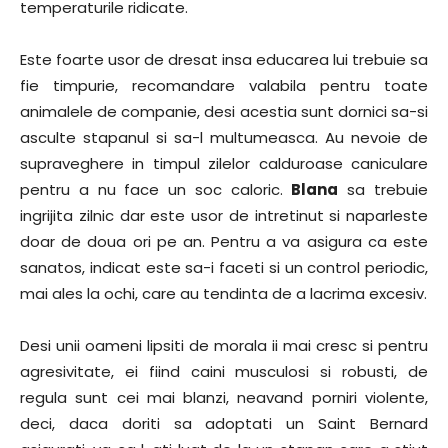
temperaturile ridicate.
Este foarte usor de dresat insa educarea lui trebuie sa
fie timpurie, recomandare valabila pentru toate
animalele de companie, desi acestia sunt dornici sa-si
asculte stapanul si sa-l multumeasca. Au nevoie de
supraveghere in timpul zilelor calduroase caniculare
pentru a nu face un soc caloric.
Blana
sa trebuie
ingrijita zilnic dar este usor de intretinut si naparleste
doar de doua ori pe an. Pentru a va asigura ca este
sanatos, indicat este sa-i faceti si un control periodic,
mai ales la ochi, care au tendinta de a lacrima excesiv.
Desi unii oameni lipsiti de morala ii mai cresc si pentru
agresivitate, ei fiind caini musculosi si robusti, de
regula sunt cei mai blanzi, neavand porniri violente,
deci, daca doriti sa adoptati un Saint Bernard