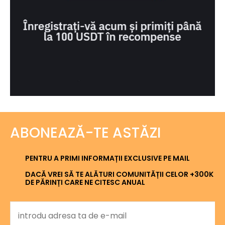
ABONEAZĂ-TE ASTĂZI
PENTRU A PRIMI INFORMAȚII EXCLUSIVE PE MAIL
DACĂ VREI SĂ TE ALĂTURI COMUNITĂȚII CELOR +300K
DE PĂRINȚI CARE NE CITESC ANUAL