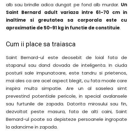
alb sau brindle adica dungat pe fond alb murdar.
Un
Saint Bernard adult variaza intre 61-70 cm in
inaltime si greutatea sa corporala este cu
aproximatie de 50-91 kg in functie de constituie
.
Cum ii place sa traiasca
Saint Bernard-ul este deosebit de loial fata de
stapanul sau dand dovada de inteligenta. In ciuda
posturii sale impunatoare, este tandru si prietenos,
mai ales ca are acel aspect blegit, cu fata moale care
inspira multa simpatie. Are un al saselea simt
prevestind potentiale pericole, in special avalansele
sau furtunile de zapada. Datorita mirosului sau fin,
dezvoltat peste masura, fata de alti caini, Saint
Bernard-ul poate sa depisteze persoanele ingropate
la adancime in zapada.