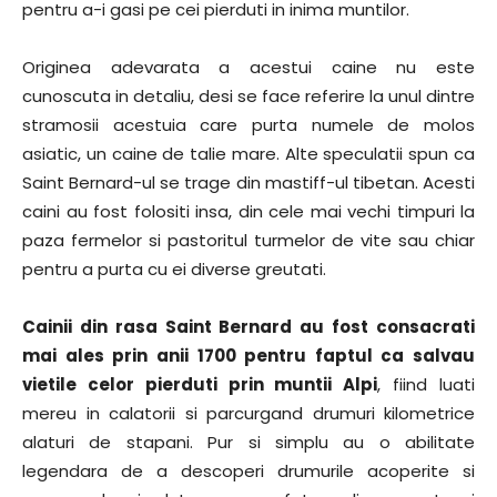
pentru a-i gasi pe cei pierduti in inima muntilor.
Originea adevarata a acestui caine nu este
cunoscuta in detaliu, desi se face referire la unul dintre
stramosii acestuia care purta numele de molos
asiatic, un caine de talie mare. Alte speculatii spun ca
Saint Bernard-ul se trage din mastiff-ul tibetan. Acesti
caini au fost folositi insa, din cele mai vechi timpuri la
paza fermelor si pastoritul turmelor de vite sau chiar
pentru a purta cu ei diverse greutati.
Cainii din rasa Saint Bernard au fost consacrati
mai ales prin anii 1700 pentru faptul ca salvau
vietile celor pierduti prin muntii Alpi
, fiind luati
mereu in calatorii si parcurgand drumuri kilometrice
alaturi de stapani. Pur si simplu au o abilitate
legendara de a descoperi drumurile acoperite si