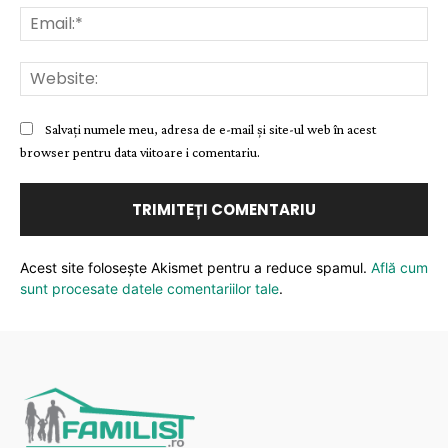
Ema
Web
Salvați numele meu, adresa de e-mail și site-ul web în acest
browser pentru data viitoare i comentariu.
Acest site folosește Akismet pentru a reduce spamul.
Află cum
sunt procesate datele comentariilor tale
.