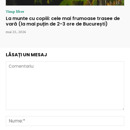
Timp liber
La munte cu copiii: cele mai frumoase trasee de
vară (la mai puțin de 2-3 ore de București)
mai 25, 2026
LĂSAȚI UN MESAJ
Comentariu:
Nu