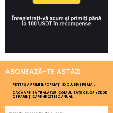
ABONEAZĂ-TE ASTĂZI
PENTRU A PRIMI INFORMAȚII EXCLUSIVE PE MAIL
DACĂ VREI SĂ TE ALĂTURI COMUNITĂȚII CELOR +300K
DE PĂRINȚI CARE NE CITESC ANUAL