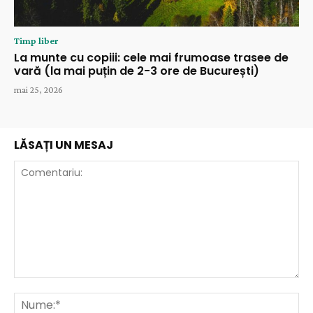
Timp liber
La munte cu copiii: cele mai frumoase trasee de
vară (la mai puțin de 2-3 ore de București)
mai 25, 2026
LĂSAȚI UN MESAJ
Comentariu:
Nu