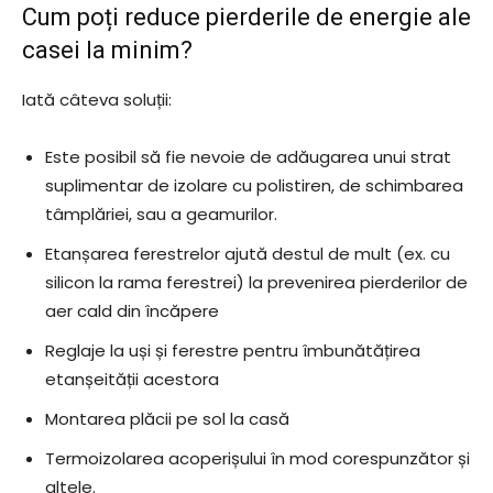
Cum poți reduce pierderile de energie ale
casei la minim?
Iată câteva soluții:
Este posibil să fie nevoie de adăugarea unui strat
suplimentar de izolare cu polistiren, de schimbarea
tâmplăriei, sau a geamurilor.
Etanșarea ferestrelor ajută destul de mult (ex. cu
silicon la rama ferestrei) la prevenirea pierderilor de
aer cald din încăpere
Reglaje la uși și ferestre pentru îmbunătățirea
etanșeității acestora
Montarea plăcii pe sol la casă
Termoizolarea acoperișului în mod corespunzător și
altele.