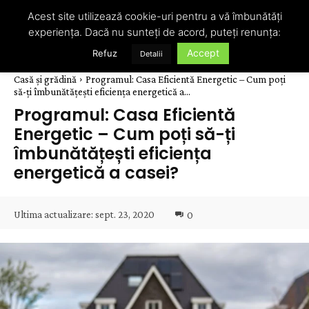
Acest site utilizează cookie-uri pentru a vă îmbunătăți
experiența. Dacă nu sunteți de acord, puteți renunța:
Accept
Refuz
Detalii
Casă și grădină
Programul: Casa Eficientă Energetic – Cum poți
să-ți îmbunătățești eficiența energetică a...
Programul: Casa Eficientă
Energetic – Cum poți să-ți
îmbunătățești eficiența
energetică a casei?
Ultima actualizare:
sept. 23, 2020
0