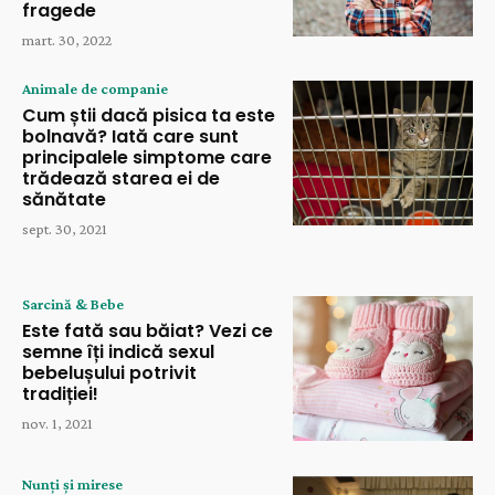
fragede
mart. 30, 2022
Animale de companie
Cum știi dacă pisica ta este
bolnavă? Iată care sunt
principalele simptome care
trădează starea ei de
sănătate
sept. 30, 2021
Sarcină & Bebe
Este fată sau băiat? Vezi ce
semne îți indică sexul
bebelușului potrivit
tradiției!
nov. 1, 2021
Nunți și mirese