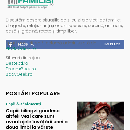
Discutăm despre situațiile de zi cu zi ale vieții de familie:
dragoste, relații, nunți și ocazii speciale, sarcină, animale,
casă și grădină, rețete și timp liber.
Spații publicitare / reclamă administrată de
ÎMI PLACE
14,235
Fani
PROMOdesk.ro
Site-uri din rețea:
Destepti.ro
DreamGeek.ro
BodyGeek.ro
POSTĂRI POPULARE
Copii & adolescenți
Copiii bilingvi gândesc
altfel! Vezi care sunt
avantajele învățării unei a
doua limbi la vârste