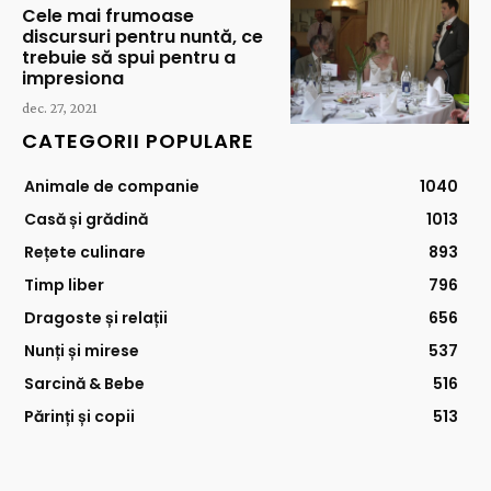
Cele mai frumoase
discursuri pentru nuntă, ce
trebuie să spui pentru a
impresiona
dec. 27, 2021
CATEGORII POPULARE
Animale de companie
1040
Casă și grădină
1013
Rețete culinare
893
Timp liber
796
Dragoste și relații
656
Nunți și mirese
537
Sarcină & Bebe
516
Părinți și copii
513