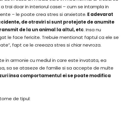
 a trai doar in interiorul casei – cum se intampla in
ente – le poate crea stres si anxietate.
E adevarat
accidente, de otraviri si sunt protejate de anumite
ransmit de la un animal la altul, etc
. Insa nu
t le face fericite. Trebuie mentionat faptul ca ele se
ocate”, fapt ce le creeaza stres si chiar nevroza.
te in armonie cu mediul in care este invatata, ea
asa, sa se ataseze de familie si sa accepte de multe
zuri insa comportamentul ei se poate modifica
tome de tipul: