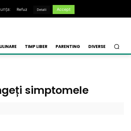
nunța:
Accept
Refuz
Detalii
ULINARE
TIMP LIBER
PARENTING
DIVERSE
tingeți simptomele