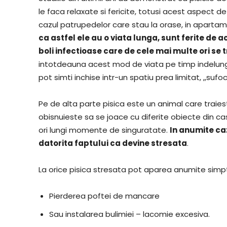
le faca relaxate si fericite, totusi acest aspect de
cazul patrupedelor care stau la orase, in apartam
ca astfel ele au o viata lunga, sunt ferite de 
boli infectioase care de cele mai multe ori se t
intotdeauna acest mod de viata pe timp indelunga
pot simti inchise intr-un spatiu prea limitat, ,,suf
Pe de alta parte pisica este un animal care traies
obisnuieste sa se joace cu diferite obiecte din c
ori lungi momente de singuratate.
In anumite ca
datorita faptului ca devine stresata
.
La orice pisica stresata pot aparea anumite simp
Pierderea poftei de mancare
Sau instalarea bulimiei – lacomie excesiva.