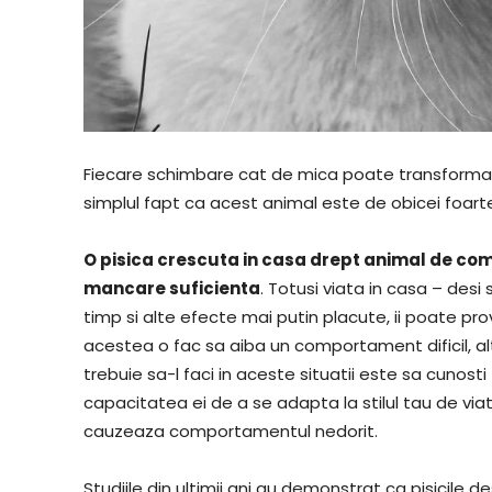
Fiecare schimbare cat de mica poate transforma o 
simplul fapt ca acest animal este de obicei foarte
O pisica crescuta in casa drept animal de compan
mancare suficienta
. Totusi viata in casa – desi
timp si alte efecte mai putin placute, ii poate pr
acestea o fac sa aiba un comportament dificil, alt
trebuie sa-l faci in aceste situatii este sa cunost
capacitatea ei de a se adapta la stilul tau de via
cauzeaza comportamentul nedorit.
Studiile din ultimii ani au demonstrat ca pisicile 