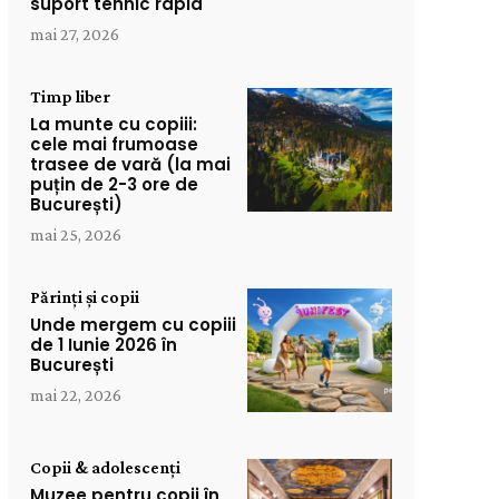
suport tehnic rapid
mai 27, 2026
Timp liber
La munte cu copiii:
cele mai frumoase
trasee de vară (la mai
puțin de 2-3 ore de
București)
mai 25, 2026
Părinți și copii
Unde mergem cu copiii
de 1 Iunie 2026 în
București
mai 22, 2026
Copii & adolescenți
Muzee pentru copii în