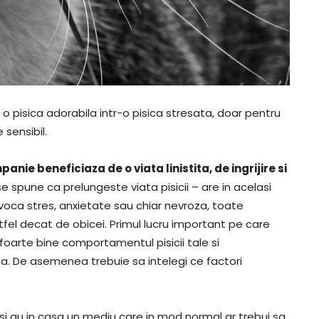
pisica adorabila intr-o pisica stresata, doar pentru
 sensibil.
ie beneficiaza de o viata linistita, de ingrijire si
 se spune ca prelungeste viata pisicii – are in acelasi
ovoca stres, anxietate sau chiar nevroza, toate
fel decat de obicei. Primul lucru important pe care
i foarte bine comportamentul pisicii tale si
ta. De asemenea trebuie sa intelegi ce factori
desi au in casa un mediu care in mod normal ar trebui sa