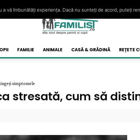
ru a vă îmbunătăți experiența. Dacă nu sunteți de acord, puteți re
OPII
FAMILIE
ANIMALE
CASĂ & GRĂDINĂ
REȚETE C
stingeți simptomele
sica stresată, cum să dis