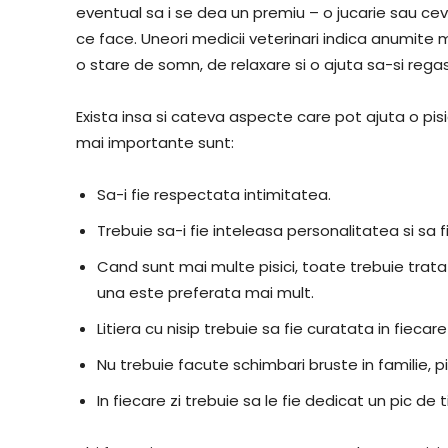
eventual sa i se dea un premiu – o jucarie sau ce
ce face. Uneori medicii veterinari indica anumite 
o stare de somn, de relaxare si o ajuta sa-si regase
Exista insa si cateva aspecte care pot ajuta o pis
mai importante sunt:
Sa-i fie respectata intimitatea.
Trebuie sa-i fie inteleasa personalitatea si sa 
Cand sunt mai multe pisici, toate trebuie trat
una este preferata mai mult.
Litiera cu nisip trebuie sa fie curatata in fiecare 
Nu trebuie facute schimbari bruste in familie, p
In fiecare zi trebuie sa le fie dedicat un pic de 