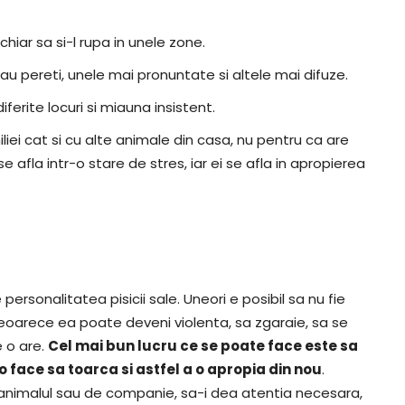
chiar sa si-l rupa in unele zone.
sau pereti, unele mai pronuntate si altele mai difuze.
ferite locuri si miauna insistent.
iei cat si cu alte animale din casa, nu pentru ca are
 afla intr-o stare de stres, iar ei se afla in apropierea
personalitatea pisicii sale. Uneori e posibil sa nu fie
 deoarece ea poate deveni violenta, sa zgaraie, sa se
e o are.
Cel mai bun lucru ce se poate face este sa
 face sa toarca si astfel a o apropia din nou
.
 animalul sau de companie, sa-i dea atentia necesara,