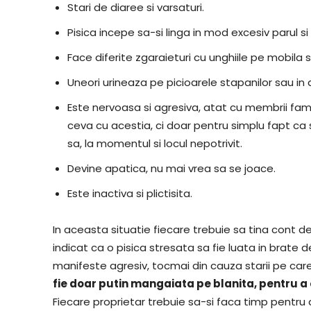
Stari de diaree si varsaturi.
Pisica incepe sa-si linga in mod excesiv parul si 
Face diferite zgaraieturi cu unghiile pe mobila 
Uneori urineaza pe picioarele stapanilor sau in di
Este nervoasa si agresiva, atat cu membrii famil
ceva cu acestia, ci doar pentru simplu fapt ca se
sa, la momentul si locul nepotrivit.
Devine apatica, nu mai vrea sa se joace.
Este inactiva si plictisita.
In aceasta situatie fiecare trebuie sa tina cont de 
indicat ca o pisica stresata sa fie luata in brate
manifeste agresiv, tocmai din cauza starii pe car
fie doar putin mangaiata pe blanita, pentru a o
Fiecare proprietar trebuie sa-si faca timp pentru