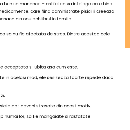
va bun sa manance – astfel ea va intelege ca e bine
medicamente, care fiind administrate pisicii ii creeaza
saca din nou echilibrul in familie.
ica sa nu fie afectata de stres. Dintre acestea cele
fie acceptata si iubita asa cum este.
ate in acelasi mod, ele sesizeaza foarte repede daca
zi.
isicile pot deveni stresate din acest motiv.
tip numai lor, sa fie mangaiate si rasfatate.