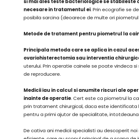
si mai ales teste bacteriologice se stabileste c
necesare in tratamentul ei
. Prin ecografie se 
posibila sarcina (deoarece de multe ori piometrul
Metode de tratament pentru piometrul la cain
Principala metoda care se aplica in cazul aces
ovariohisterectomia sau interventia chirurgi
uterului. Prin operatie cainele se poate vindeca si 
de reproducere.
Medicii iau in calcul si anumite riscuri ale ope
inainte de operatie
. Cert este ca piometrul la ca
prin tratament chirurgical, daca este identificata 
pentru a primi ajutor de specialitate, intotdeauna 
De cativa ani medicii specialisti au descoperit 
eficiente, care au scopul principal de a scapa de 