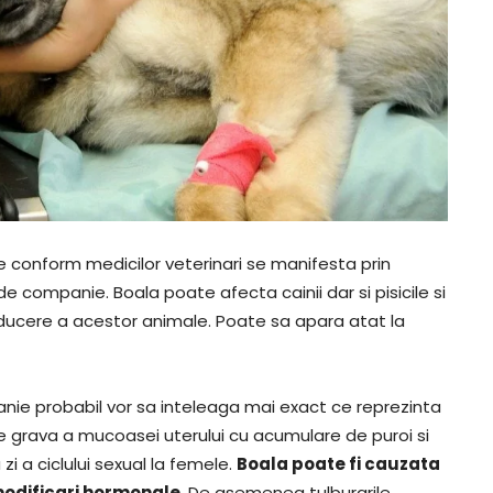
 conform medicilor veterinari se manifesta prin
e companie. Boala poate afecta cainii dar si pisicile si
roducere a acestor animale. Poate sa apara atat la
ie probabil vor sa inteleaga mai exact ce reprezinta
ie grava a mucoasei uterului cu acumulare de puroi si
zi a ciclului sexual la femele.
Boala poate fi cauzata
 modificari hormonale
. De asemenea tulburarile