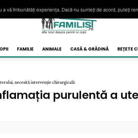
ru a vă îmbunătăți experiența. Dacă nu sunteți de acord, puteți re
OPII
FAMILIE
ANIMALE
CASĂ & GRĂDINĂ
REȚETE C
terului, necesită intervenție chirurgicală
nflamația purulentă a ute