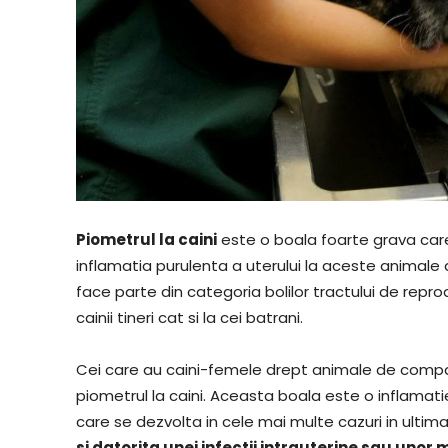
Piometrul la caini
este o boala foarte grava care
inflamatia purulenta a uterului la aceste animale d
face parte din categoria bolilor tractului de rep
cainii tineri cat si la cei batrani.
Cei care au caini-femele drept animale de compan
piometrul la caini. Aceasta boala este o inflamat
care se dezvolta in cele mai multe cazuri in ultima 
si datorita unei infectii intrauterine sau unor