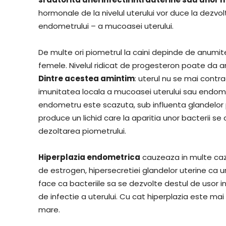
hormonale de la nivelul uterului vor duce la dezvo
endometrului – a mucoasei uterului.
De multe ori piometrul la caini depinde de anumite
femele. Nivelul ridicat de progesteron poate da a
Dintre acestea amintim
: uterul nu se mai contr
imunitatea locala a mucoasei uterului sau endomet
endometru este scazuta, sub influenta glandelor 
produce un lichid care la aparitia unor bacterii se 
dezoltarea piometrului.
Hiperplazia endometrica
cauzeaza in multe cazur
de estrogen, hipersecretiei glandelor uterine ca 
face ca bacteriile sa se dezvolte destul de usor in
de infectie a uterului. Cu cat hiperplazia este mai
mare.