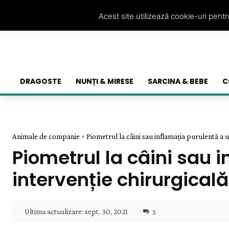
Acest site utilizează cookie-uri pent
DRAGOSTE
NUNȚI & MIRESE
SARCINA & BEBE
C
Animale de companie
Piometrul la câini sau inflamația purulentă a u
Piometrul la câini sau i
intervenție chirurgicală
Ultima actualizare:
sept. 30, 2021
3