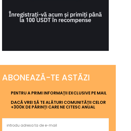
ABONEAZĂ-TE ASTĂZI
PENTRU A PRIMI INFORMAȚII EXCLUSIVE PE MAIL
DACĂ VREI SĂ TE ALĂTURI COMUNITĂȚII CELOR
+300K DE PĂRINȚI CARE NE CITESC ANUAL