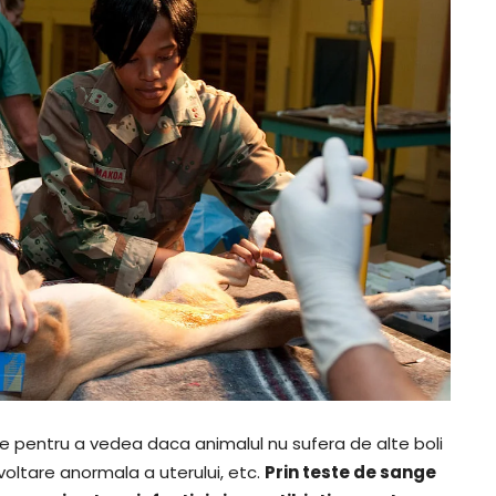
ze pentru a vedea daca animalul nu sufera de alte boli
zvoltare anormala a uterului, etc.
Prin teste de sange