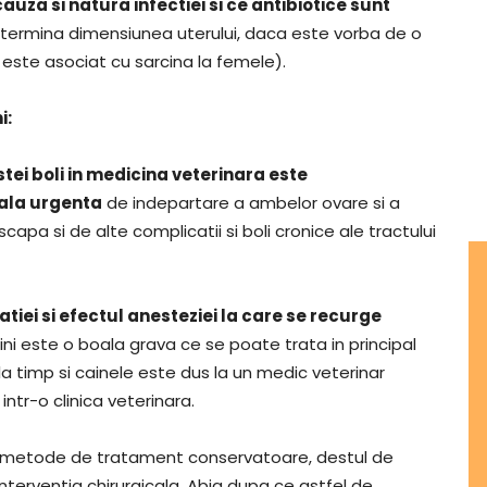
auza si natura infectiei si ce antibiotice sunt
determina dimensiunea uterului, daca este vorba de o
 este asociat cu sarcina la femele).
i:
tei boli in medicina veterinara este
cala urgenta
de indepartare a ambelor ovare si a
scapa si de alte complicatii si boli cronice ale tractului
ratiei si efectul anesteziei la care se recurge
ini este o boala grava ce se poate trata in principal
la timp si cainele este dus la un medic veterinar
intr-o clinica veterinara.
noi metode de tratament conservatoare, destul de
interventia chirurgicala. Abia dupa ce astfel de