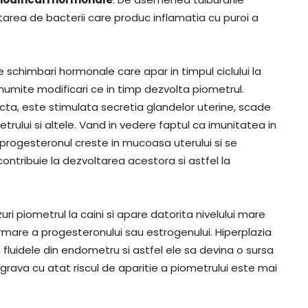
ltarea de bacterii care produc inflamatia cu puroi a
 schimbari hormonale care apar in timpul ciclului la
numite modificari ce in timp dezvolta piometrul.
acta, este stimulata secretia glandelor uterine, scade
rului si altele. Vand in vedere faptul ca imunitatea in
progesteronul creste in mucoasa uterului si se
contribuie la dezvoltarea acestora si astfel la
i piometrul la caini si apare datorita nivelului mare
urmare a progesteronului sau estrogenului. Hiperplazia
 fluidele din endometru si astfel ele sa devina o sursa
 grava cu atat riscul de aparitie a piometrului este mai