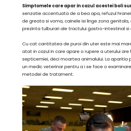
Simptomele care apar in cazul acestei boli su
senzatie accentuata de a bea apa, refuzul hranei, 
de greata si voma, cainele isi linge zona genitala,
prezinta tulburari ale tractului gastro-intestinal s
Cu cat cantitatea de puroi din uter este mai mar
atat in cazul in care apare o rupere a uterului are 
septicemiei, deci moartea animalului. La aparitia
un medic veterinar pentru a i se face o examinare a
metodei de tratament.