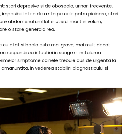
nt
: stari depresive si de oboseala, urinari frecvente,
imposibilitatea de a sta pe cele patru picioare, stari
 are abdomenul umflat si uterul marit in volum,
i are o stare generala rea.
e cu atat si boala este mai grava, mai mult decat
loc raspandirea infectiei in sange si instalarea
 primelor simptome cainele trebuie dus de urgenta la
manuntita, in vederea stabilirii diagnosticului si