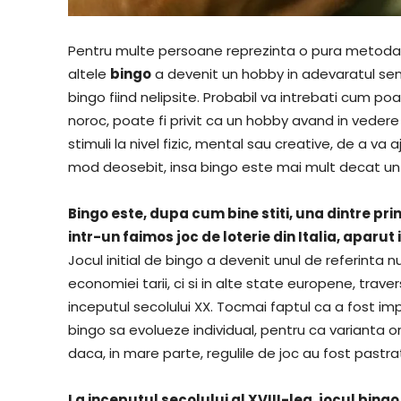
Pentru multe persoane reprezinta o pura metoda d
altele
bingo
a devenit un hobby in adevaratul sens 
bingo fiind nelipsite. Probabil va intrebati cum poa
noroc, poate fi privit ca un hobby avand in vedere
stimuli la nivel fizic, mental sau creative, de a va 
mod deosebit, insa bingo este mai mult decat un 
Bingo este, dupa cum bine stiti, una dintre princ
intr-un faimos joc de loterie din Italia, aparut
Jocul initial de bingo a devenit unul de referinta 
economiei tarii, ci si in alte state europene, trav
inceputul secolului XX. Tocmai faptul ca a fost im
bingo sa evolueze individual, pentru ca varianta ori
daca, in mare parte, regulile de joc au fost pastra
La inceputul secolului al XVIII-lea, jocul bing