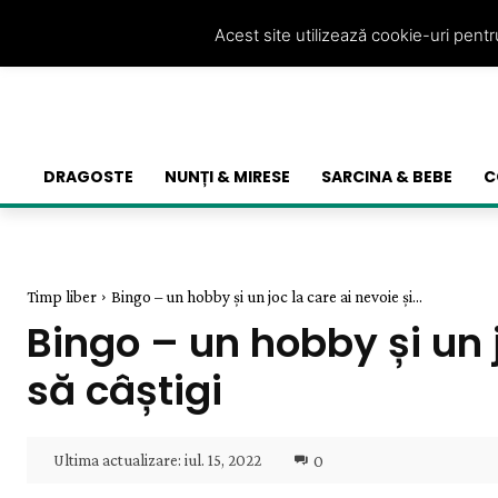
Acest site utilizează cookie-uri pent
DRAGOSTE
NUNȚI & MIRESE
SARCINA & BEBE
C
Timp liber
Bingo – un hobby și un joc la care ai nevoie și...
Bingo – un hobby și un j
să câștigi
Ultima actualizare:
iul. 15, 2022
0