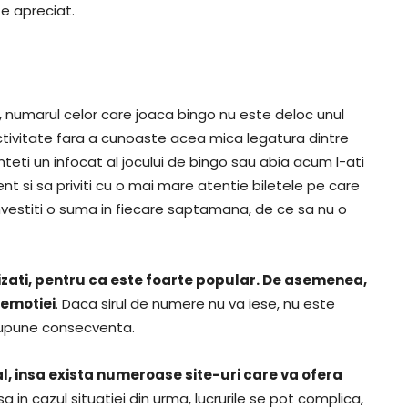
te apreciat.
 numarul celor care joaca bingo nu este deloc unul
ctivitate fara a cunoaste acea mica legatura dintre
teti un infocat al jocului de bingo sau abia acum l-ati
t si sa priviti cu o mai mare atentie biletele pe care
nvestiti o suma in fiecare saptamana, de ce sa nu o
zati, pentru ca este foarte popular. De asemenea,
 emotiei
. Daca sirul de numere nu va iese, nu este
supune consecventa.
nal, insa exista numeroase site-uri care va ofera
nsa in cazul situatiei din urma, lucrurile se pot complica,