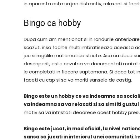
in aparenta este un joc distractiv, relaxant si foar
Bingo ca hobby
Dupa cum am mentionat si in randurile anterioare,
scazut, insa foarte multi imbratiseaza aceasta a
joc si regulile matematice stricte. Asa ca daca sun
descoperit, este cazul sa va documentati mai aten
le completati in fiecare saptamana. Si daca tot i
faceti cu cap si sa va mariti sansele de castig.
Bingo este un hobby ce va indeamna sa sociali
va indeamna sa va relaxati si sa simtiti gustul
motiv sa va intristati deoarece acest hobby pre
Bingo este jucat, in mod oficial, la nivel natio
sansa sa jucati in interiorul unei comunitati
. I