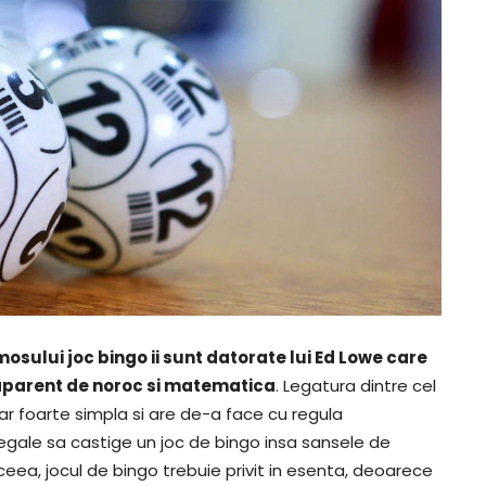
osului joc bingo ii sunt datorate lui Ed Lowe care
 aparent de noroc si matematica
. Legatura dintre cel
ar foarte simpla si are de-a face cu regula
 egale sa castige un joc de bingo insa sansele de
ceea, jocul de bingo trebuie privit in esenta, deoarece