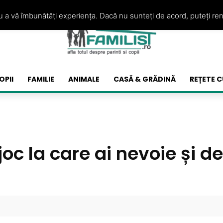
ru a vă îmbunătăți experiența. Dacă nu sunteți de acord, puteți re
OPII
FAMILIE
ANIMALE
CASĂ & GRĂDINĂ
REȚETE C
oc la care ai nevoie și d