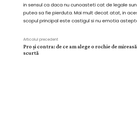
in sensul ca daca nu cunoasteti cat de legale sun
putea sa fie pierduta. Mai mult decat atat, in ac
scopul principal este castigul si nu emotia asteptar
Articolul precedent
Pro și contra: de ce am alege o rochie de mireasă
scurtă