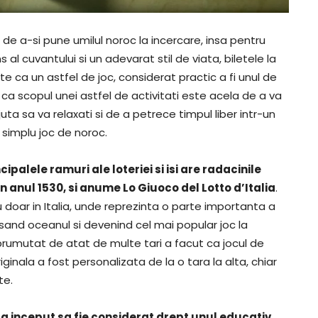
e a-si pune umilul noroc la incercare, insa pentru
al cuvantului si un adevarat stil de viata, biletele la
te ca un astfel de joc, considerat practic a fi unul de
 ca scopul unei astfel de activitati este acela de a va
ajuta sa va relaxati si de a petrece timpul liber intr-un
simplu joc de noroc.
ipalele ramuri ale loteriei si isi are radacinile
 in anul 1530, si anume Lo Giuoco del Lotto d’Italia
.
nu doar in Italia, unde reprezinta o parte importanta a
ersand oceanul si devenind cel mai popular joc la
prumutat de atat de multe tari a facut ca jocul de
ginala a fost personalizata de la o tara la alta, chiar
te.
o a inceput sa fie considerat drept unul educativ
,