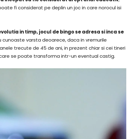
oate fi considerat pe deplin un joc in care norocul isi
olutia in timp, jocul de bingo se adresa si inca se
 nu cunoaste varsta deoarece, daca in vremurile
ele trecute de 45 de ani, in prezent chiar si cei tineri
 care se poate transforma intr-un eventual castig.