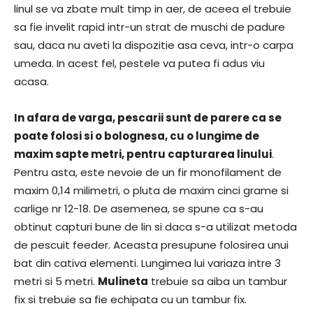
linul se va zbate mult timp in aer, de aceea el trebuie
sa fie invelit rapid intr-un strat de muschi de padure
sau, daca nu aveti la dispozitie asa ceva, intr-o carpa
umeda. In acest fel, pestele va putea fi adus viu
acasa.
In afara de varga, pescarii sunt de parere ca se
poate folosi si o bolognesa, cu o lungime de
maxim sapte metri, pentru capturarea linului
.
Pentru asta, este nevoie de un fir monofilament de
maxim 0,14 milimetri, o pluta de maxim cinci grame si
carlige nr 12-18. De asemenea, se spune ca s-au
obtinut capturi bune de lin si daca s-a utilizat metoda
de pescuit feeder. Aceasta presupune folosirea unui
bat din cativa elementi. Lungimea lui variaza intre 3
metri si 5 metri.
Mulineta
trebuie sa aiba un tambur
fix si trebuie sa fie echipata cu un tambur fix.