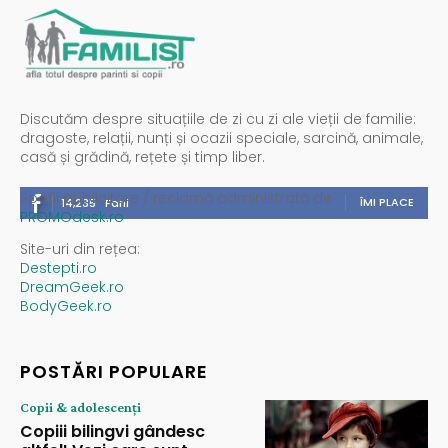
Discutăm despre situațiile de zi cu zi ale vieții de familie:
dragoste, relații, nunți și ocazii speciale, sarcină, animale,
casă și grădină, rețete și timp liber.
Spații publicitare / reclamă administrată de
ÎMI PLACE
14,235
Fani
PROMOdesk.ro
Site-uri din rețea:
Destepti.ro
DreamGeek.ro
BodyGeek.ro
POSTĂRI POPULARE
Copii & adolescenți
Copiii bilingvi gândesc