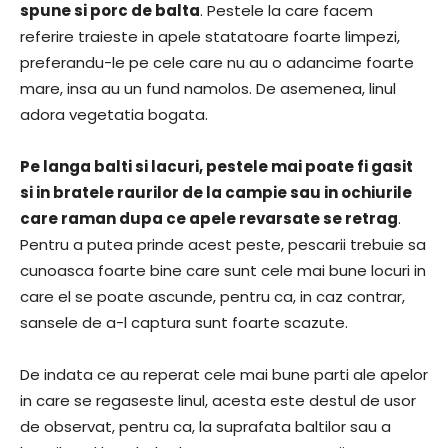
spune si porc de balta
. Pestele la care facem
referire traieste in apele statatoare foarte limpezi,
preferandu-le pe cele care nu au o adancime foarte
mare, insa au un fund namolos. De asemenea, linul
adora vegetatia bogata.
Pe langa balti si lacuri, pestele mai poate fi gasit
si in bratele raurilor de la campie sau in ochiurile
care raman dupa ce apele revarsate se retrag
.
Pentru a putea prinde acest peste, pescarii trebuie sa
cunoasca foarte bine care sunt cele mai bune locuri in
care el se poate ascunde, pentru ca, in caz contrar,
sansele de a-l captura sunt foarte scazute.
De indata ce au reperat cele mai bune parti ale apelor
in care se regaseste linul, acesta este destul de usor
de observat, pentru ca, la suprafata baltilor sau a