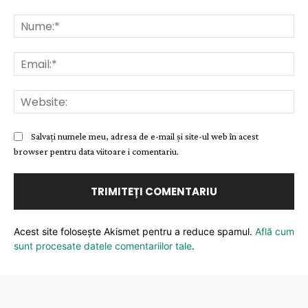
Comentariu:
Nu
Ema
Web
Salvați numele meu, adresa de e-mail și site-ul web în acest
browser pentru data viitoare i comentariu.
Acest site folosește Akismet pentru a reduce spamul.
Află cum
sunt procesate datele comentariilor tale
.