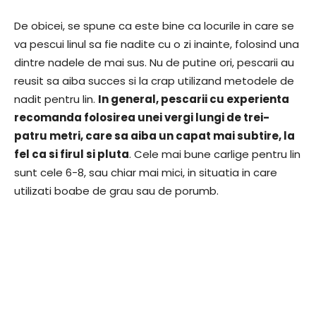
De obicei, se spune ca este bine ca locurile in care se
va pescui linul sa fie nadite cu o zi inainte, folosind una
dintre nadele de mai sus. Nu de putine ori, pescarii au
reusit sa aiba succes si la crap utilizand metodele de
nadit pentru lin.
In general, pescarii cu experienta
recomanda folosirea unei vergi lungi de trei-
patru metri, care sa aiba un capat mai subtire, la
fel ca si firul si pluta
. Cele mai bune carlige pentru lin
sunt cele 6-8, sau chiar mai mici, in situatia in care
utilizati boabe de grau sau de porumb.