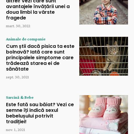
altfel! Vezi care sunt
avantajele învățării unei a
doua limbi la vârste
fragede
mart. 30, 2022
Animale de companie
Cum știi dacă pisica ta este
bolnavă? Iată care sunt
principalele simptome care
trădează starea ei de
sănătate
sept. 30, 2021
Sarcină & Bebe
Este fată sau băiat? Vezi ce
semne îți indică sexul
bebelușului potrivit
tradiției!
nov. 1, 2021