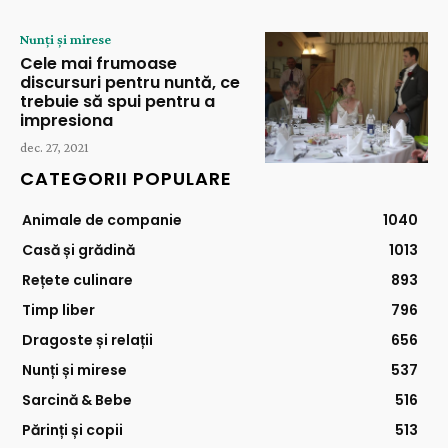
Nunți și mirese
Cele mai frumoase
discursuri pentru nuntă, ce
trebuie să spui pentru a
impresiona
dec. 27, 2021
CATEGORII POPULARE
Animale de companie
1040
Casă și grădină
1013
Rețete culinare
893
Timp liber
796
Dragoste și relații
656
Nunți și mirese
537
Sarcină & Bebe
516
Părinți și copii
513