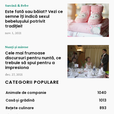
Sarcină & Bebe
Este fată sau băiat? Vezi ce
semne îți indică sexul
bebelușului potrivit
tradiției!
nov. 1, 2021
Nunți și mirese
Cele mai frumoase
discursuri pentru nuntă, ce
trebuie să spui pentru a
impresiona
dec. 27, 2021
CATEGORII POPULARE
Animale de companie
1040
Casă și grădină
1013
Rețete culinare
893