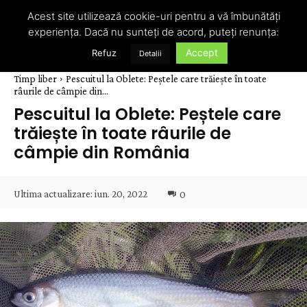
Acest site utilizează cookie-uri pentru a vă îmbunătăți
experiența. Dacă nu sunteți de acord, puteți renunța:
Accept
Refuz
Detalii
Timp liber
Pescuitul la Oblete: Peștele care trăiește în toate
râurile de câmpie din...
Pescuitul la Oblete: Peștele care
trăiește în toate râurile de
câmpie din România
Ultima actualizare:
iun. 20, 2022
0