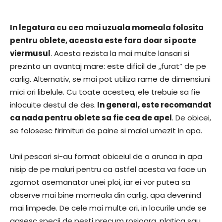
In legatura cu cea mai uzuala momeala folosita
pentru oblete, aceasta este fara doar si poate
viermusul
. Acesta rezista la mai multe lansari si
prezinta un avantaj mare: este dificil de „furat” de pe
carlig. Alternativ, se mai pot utiliza rame de dimensiuni
mici ori libelule. Cu toate acestea, ele trebuie sa fie
inlocuite destul de des.
In general, este recomandat
ca nada pentru oblete sa fie cea de apel
. De obicei,
se folosesc firimituri de paine si malai umezit in apa.
Unii pescari si-au format obiceiul de a arunca in apa
nisip de pe maluri pentru ca astfel acesta va face un
zgomot asemanator unei ploi, iar ei vor putea sa
observe mai bine momeala din carlig, apa devenind
mai limpede. De cele mai multe ori, in locurile unde se
gasesc specii de pesti precum rosioara, platica sau