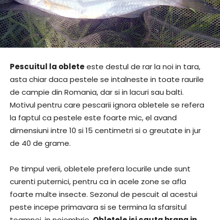
Pescuitul la oblete
este destul de rar la noi in tara,
asta chiar daca pestele se intalneste in toate raurile
de campie din Romania, dar si in lacuri sau balti.
Motivul pentru care pescarii ignora obletele se refera
la faptul ca pestele este foarte mic, el avand
dimensiuni intre 10 si 15 centimetri si o greutate in jur
de 40 de grame.
Pe timpul verii, obletele prefera locurile unde sunt
curenti puternici, pentru ca in acele zone se afla
foarte multe insecte. Sezonul de pescuit al acestui
peste incepe primavara si se termina la sfarsitul
toamnei, in noiembrie.
Obletele isi cauta hrana in