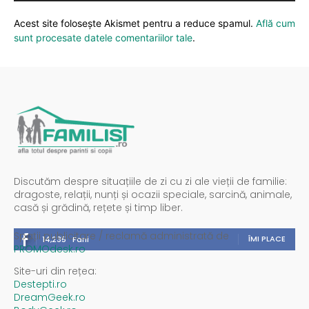
Acest site folosește Akismet pentru a reduce spamul.
Află cum
sunt procesate datele comentariilor tale
.
Discutăm despre situațiile de zi cu zi ale vieții de familie:
dragoste, relații, nunți și ocazii speciale, sarcină, animale,
casă și grădină, rețete și timp liber.
Spații publicitare / reclamă administrată de
ÎMI PLACE
14,235
Fani
PROMOdesk.ro
Site-uri din rețea:
Destepti.ro
DreamGeek.ro