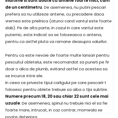
inaltime si sunt doate cu antene foarte mici, cam
de un centimetru
. De asemenea, nu putini pescari
prefera sa nu utilizeze antene, cu precadere daca
vremea este prielnica (atunci cand vantul este foarte
slab). Pe de alta parte, in cazul in care vantul este
puternic, este indicat sa se foloseasca o antena,
pentru ca astfel pluta va ramane deasupra valurilor.
Pentru ca este nevoie de foarte multe lansari pentru
pescuitul obletelui, este recomandat sa puneti pe fir
doar o alica de plumb, evitand astfel ca acestea sa
se incurce intre ele.
In ceea ce priveste tipul carligului pe care pescarii-l
folosesc pentru oblete trebuie sa aiba o tija subtire.
Numere precum 18, 20 sau chiar 22 sunt cele mai
uzuale
. De asemenea, spinul nu trebuie nici el sa fie
foarte mare, intrucat, in caz contrar, momeala se
poate deteriora.