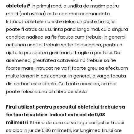
obletelui?
In primul rand, o undita de maxim patru
metri (cataveica) este cea mai recomandata.
Intrucat obletele nu este deloc un peste timid, el
poate fi atras cu usurinta pana langa mal, cu o singura
conditie: nadirea sa fie facuta cum trebuie. In general,
actiunea unditei trebuie sa fie telescopica, pentru a
ajuta la protejarea gurii foarte fragile a pestelui. De
asemenea, greutatea cataveicii nu trebuie sa fie
foarte mare, intrucat ne va fi foarte greu sa efectuam
multe lansari in caz contrar. In general, o varga facuta
din carbon este ideala. Cu toate acestea, se mai
poate folosi si una din fibra de sticla.
Firul utilizat pentru pescuitul obletelui trebuie sa
fie foarte subtire. Indicat este cel de 0,08
milimetri
. Struna de care se va lega carligul ar trebui
sa aiba in jur de 0,06 milimetri, iar lungimea firului are