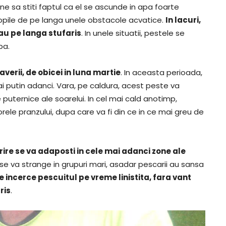
ine sa stiti faptul ca el se ascunde in apa foarte
gropile de pe langa unele obstacole acvatice.
In lacuri,
sau pe langa stufaris
. In unele situatii, pestele se
pa.
verii, de obicei in luna martie
. In aceasta perioada,
 putin adanci. Vara, pe caldura, acest peste va
puternice ale soarelui. In cel mai cald anotimp,
rele pranzului, dupa care va fi din ce in ce mai greu de
ire se va adaposti in cele mai adanci zone ale
se va strange in grupuri mari, asadar pescarii au sansa
se incerce pescuitul pe vreme linistita, fara vant
ris
.