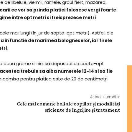
de libelule, viermii, ramele, graul fiert, mazarea,
arii ce vor sa prinda platici folosesc vergi foarte
gime intre opt metri si treisprezece metri
.
 cele mai lungi (in jur de sapte-opt metri). Astfel, ele
ra in functie de marimea bologneselor, iar firele
etri
.
 de doua grame si nici sa depaseasca sapte-opt
acestea trebuie sa aiba numerele 12-14 si sa fie
 admisa pentru platica este de 20 de centimetri.
Articolul următor
Cele mai comune boli ale copiilor și modalități
eficiente de îngrijire și tratament