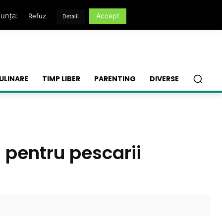
nunța:
Accept
Refuz
Detalii
ULINARE
TIMP LIBER
PARENTING
DIVERSE
i pentru pescarii