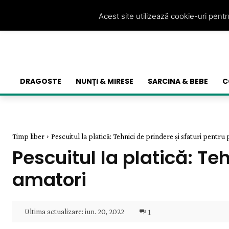
Acest site utilizează cookie-uri pent
DRAGOSTE
NUNȚI & MIRESE
SARCINA & BEBE
C
Timp liber
Pescuitul la platică: Tehnici de prindere și sfaturi pentru
Pescuitul la platică: Te
amatori
Ultima actualizare:
iun. 20, 2022
1