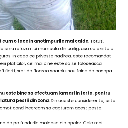
lt cum o face in anotimpurile mai calde
. Totusi,
le si nu refuza nici momeala din carlig, asa ca exista o
friguros. In ceea ce priveste nadirea, este recomandat
rii platicilor, cel mai bine este sa se foloseasca
 fierti, srot de floarea soarelui sau faine de canepa
nu este bine sa efectuam lansari in forta, pentru
latura pestii din zona
. Din aceste considerente, este
zgomot cand incercam sa capturam acest peste.
hrana de pe fundurile maloase ale apelor. Cele mai