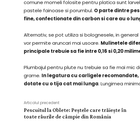
comune momeli folosite pentru platica sunt larvele 
pastele fainoase si porumbul.
O parte dintre pesc
fine, confectionate din carbon si care au o lun
Alternativ, se pot utiliza si bolognesele, in general
vor permite aruncari mai usoare.
Mulinetele dife
principale trebuie sa fie intre 0,16 si 0,20 milim
Plumbajul pentru plute nu trebuie sa fie mai mic
grame.
In legatura cu carligele recomandate, 
dotate cu o tija cat mai lunga
. Lungimea minima
Articolul precedent
Pescuitul la Oblete: Peștele care trăiește în
toate râurile de câmpie din România