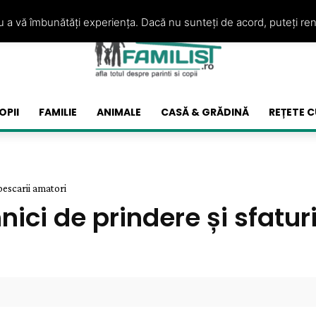
ru a vă îmbunătăți experiența. Dacă nu sunteți de acord, puteți re
OPII
FAMILIE
ANIMALE
CASĂ & GRĂDINĂ
REȚETE C
 pescarii amatori
hnici de prindere și sfatur