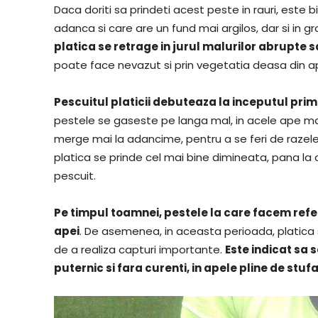
Daca doriti sa prindeti acest peste in rauri, este b
adanca si care are un fund mai argilos, dar si in 
platica se retrage in jurul malurilor abrupte 
poate face nevazut si prin vegetatia deasa din a
Pescuitul platicii debuteaza la inceputul prima
pestele se gaseste pe langa mal, in acele ape mai
merge mai la adancime, pentru a se feri de razele 
platica se prinde cel mai bine dimineata, pana la o
pescuit.
Pe timpul toamnei, pestele la care facem refer
apei
. De asemenea, in aceasta perioada, platica 
de a realiza capturi importante.
Este indicat sa 
puternic si fara curenti, in apele pline de stufa