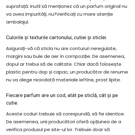
suprafață. Inutil să menționez că un parfum original nu
va avea impurități, nu?Verificați cu mare atenție
ambalajul.
Culorile și texturile cartonului, cutiei și sticlei.
Asigurați-vă că sticla nu are contururi neregulate,
margini sau bule de aer în compoziție. De asemenea,
dopul ar trebui să de calitate. Chiar dacă folosește
plastic pentru dop și capac, un producător de renume
nu va alege niciodată materiale ieftine, prost lipite.
Fiecare parfum are un cod, atât pe sticlă, cât și pe
cutie.
Aceste coduri trebuie să corespundă, să fie identice.
De asemenea, unii producători oferă opțiunea de a
verifica produsul pe site-ul lor. Trebuie doar să