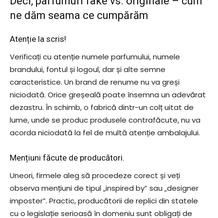
Deci, parfumuri fake vs. originale – cum
ne dăm seama ce cumpărăm
Atenție la scris!
Verificați cu atenție numele parfumului, numele
brandului, fontul și logoul, dar și alte semne
caracteristice. Un brand de renume nu va greși
niciodată. Orice greșeală poate însemna un adevărat
dezastru. În schimb, o fabrică dintr-un colț uitat de
lume, unde se produc produsele contrafăcute, nu va
acorda niciodată la fel de multă atenție ambalajului.
Mențiuni făcute de producători.
Uneori, firmele aleg să procedeze corect și veți
observa mențiuni de tipul „inspired by” sau „designer
imposter”. Practic, producătorii de replici din statele
cu o legislație serioasă în domeniu sunt obligați de