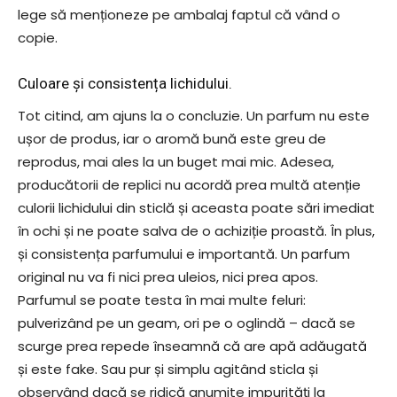
lege să menționeze pe ambalaj faptul că vând o
copie.
Culoare și consistența lichidului.
Tot citind, am ajuns la o concluzie. Un parfum nu este
ușor de produs, iar o aromă bună este greu de
reprodus, mai ales la un buget mai mic. Adesea,
producătorii de replici nu acordă prea multă atenție
culorii lichidului din sticlă și aceasta poate sări imediat
în ochi și ne poate salva de o achiziție proastă. În plus,
și consistența parfumului e importantă. Un parfum
original nu va fi nici prea uleios, nici prea apos.
Parfumul se poate testa în mai multe feluri:
pulverizând pe un geam, ori pe o oglindă – dacă se
scurge prea repede înseamnă că are apă adăugată
și este fake. Sau pur și simplu agitând sticla și
observând dacă se ridică anumite impurități la