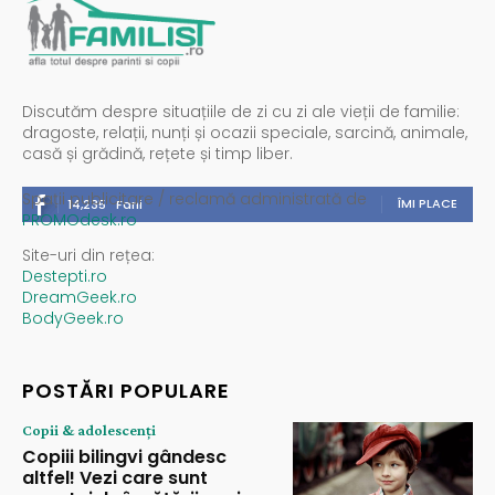
Discutăm despre situațiile de zi cu zi ale vieții de familie:
dragoste, relații, nunți și ocazii speciale, sarcină, animale,
casă și grădină, rețete și timp liber.
Spații publicitare / reclamă administrată de
ÎMI PLACE
14,235
Fani
PROMOdesk.ro
Site-uri din rețea:
Destepti.ro
DreamGeek.ro
BodyGeek.ro
POSTĂRI POPULARE
Copii & adolescenți
Copiii bilingvi gândesc
altfel! Vezi care sunt