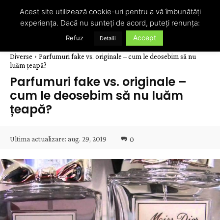
Acest site utilizează cookie-uri pentru a vă îmbunătăți
experiența. Dacă nu sunteți de acord, puteți renunța:
Accept
Refuz
Detalii
Diverse
Parfumuri fake vs. originale – cum le deosebim să nu
luăm țeapă?
Parfumuri fake vs. originale –
cum le deosebim să nu luăm
țeapă?
Ultima actualizare:
aug. 29, 2019
0