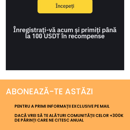
ABONEAZĂ-TE ASTĂZI
PENTRU A PRIMI INFORMAȚII EXCLUSIVE PE MAIL
DACĂ VREI SĂ TE ALĂTURI COMUNITĂȚII CELOR +300K
DE PĂRINȚI CARE NE CITESC ANUAL