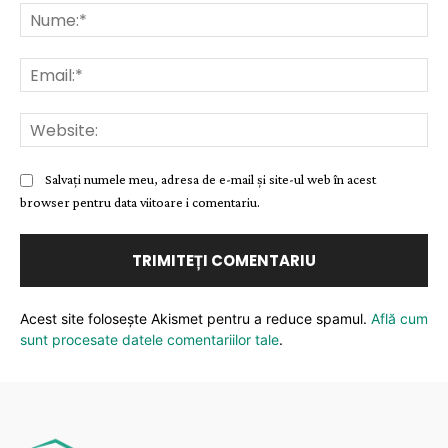
Nu
Ema
Web
Salvați numele meu, adresa de e-mail și site-ul web în acest
browser pentru data viitoare i comentariu.
Acest site folosește Akismet pentru a reduce spamul.
Află cum
sunt procesate datele comentariilor tale
.