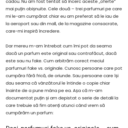
cadou. Nu am fost tentat să încerc aceste „oferte”
mai puțin obișnuite. Cele două – trei parfumuri pe care
mi le-am cumpărat chiar eu am preferat să le iau de
la aeroport sau din mall, de la magazine consacrate,
care-mi inspiră încredere.
Dar mereu m-am întrebat cum îmi pot da seama
dacă un parfum este original sau contrafăcut, dacă
este sau nu fake. Cum arbitrăm corect meciul
parfumuri fake vs. originale. Cunosc persoane care pot
cumpăra fără frică, de oriunde. Sau persoane care își
dau seama că vânzătorul le întinde o copie chiar
înainte de a pune mâna pe ea. Așa că m-am
documentat puțin și am depistat o serie de detalii la
care trebuie să fim atenți atunci când vrem să
cumpărăm un parfum: