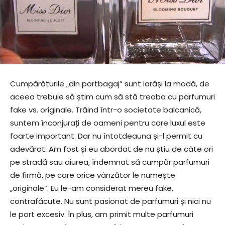
Cumpărăturile „din portbagaj” sunt iarăși la modă, de
aceea trebuie să știm cum să stă treaba cu parfumuri
fake vs. originale. Trăind într-o societate balcanică,
suntem înconjurați de oameni pentru care luxul este
foarte important. Dar nu întotdeauna și-l permit cu
adevărat. Am fost și eu abordat de nu știu de câte ori
pe stradă sau aiurea, îndemnat să cumpăr parfumuri
de firmă, pe care orice vânzător le numește
„originale”. Eu le-am considerat mereu fake,
contrafăcute. Nu sunt pasionat de parfumuri și nici nu
le port excesiv. În plus, am primit multe parfumuri