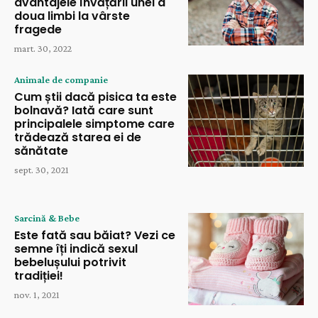
avantajele învățării unei a
doua limbi la vârste
fragede
mart. 30, 2022
Animale de companie
Cum știi dacă pisica ta este
bolnavă? Iată care sunt
principalele simptome care
trădează starea ei de
sănătate
sept. 30, 2021
Sarcină & Bebe
Este fată sau băiat? Vezi ce
semne îți indică sexul
bebelușului potrivit
tradiției!
nov. 1, 2021