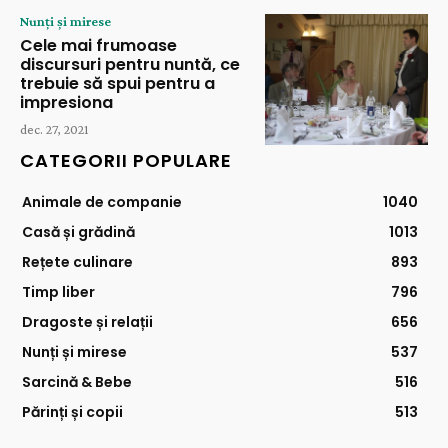
Nunți și mirese
Cele mai frumoase
discursuri pentru nuntă, ce
trebuie să spui pentru a
impresiona
dec. 27, 2021
CATEGORII POPULARE
Animale de companie
1040
Casă și grădină
1013
Rețete culinare
893
Timp liber
796
Dragoste și relații
656
Nunți și mirese
537
Sarcină & Bebe
516
Părinți și copii
513