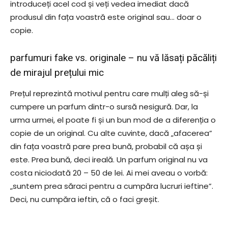
introduceți acel cod și veți vedea imediat dacă
produsul din fața voastră este original sau… doar o
copie.
parfumuri fake vs. originale – nu vă lăsați păcăliți
de mirajul prețului mic
Prețul reprezintă motivul pentru care mulți aleg să-și
cumpere un parfum dintr-o sursă nesigură. Dar, la
urma urmei, el poate fi și un bun mod de a diferenția o
copie de un original. Cu alte cuvinte, dacă „afacerea”
din fața voastră pare prea bună, probabil că așa și
este. Prea bună, deci ireală. Un parfum original nu va
costa niciodată 20 – 50 de lei. Ai mei aveau o vorbă:
„suntem prea săraci pentru a cumpăra lucruri ieftine”.
Deci, nu cumpăra ieftin, că o faci greșit.