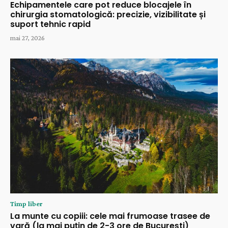
Echipamentele care pot reduce blocajele în
chirurgia stomatologică: precizie, vizibilitate și
suport tehnic rapid
mai 27, 2026
Timp liber
La munte cu copiii: cele mai frumoase trasee de
vară (la mai puțin de 2-3 ore de București)