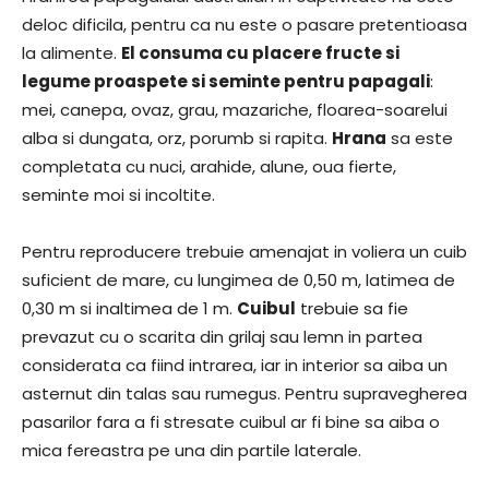
deloc dificila, pentru ca nu este o pasare pretentioasa
la alimente.
El consuma cu placere fructe si
legume proaspete si seminte pentru papagali
:
mei, canepa, ovaz, grau, mazariche, floarea-soarelui
alba si dungata, orz, porumb si rapita.
Hrana
sa este
completata cu nuci, arahide, alune, oua fierte,
seminte moi si incoltite.
Pentru reproducere trebuie amenajat in voliera un cuib
suficient de mare, cu lungimea de 0,50 m, latimea de
0,30 m si inaltimea de 1 m.
Cuibul
trebuie sa fie
prevazut cu o scarita din grilaj sau lemn in partea
considerata ca fiind intrarea, iar in interior sa aiba un
asternut din talas sau rumegus. Pentru supravegherea
pasarilor fara a fi stresate cuibul ar fi bine sa aiba o
mica fereastra pe una din partile laterale.