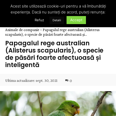
Acest site utilizează cookie-uri pentru a vă îmbunătăți
experiența. Dacă nu sunteți de acord, puteți renunța:
Accept
Refuz
Detalii
Animale de companie
Papagalul rege australian (Alisterus
scapularis), o specie de păsări foarte afectuoasă și...
Papagalul rege australian
(Alisterus scapularis), o specie
de păsări foarte afectuoasă și
inteligentă
Ultima actualizare:
sept. 30, 2021
0