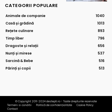
CATEGORII POPULARE
Animale de companie
1040
Casă și grădină
1013
Rețete culinare
893
Timp liber
796
Dragoste și relații
656
Nunți și mirese
537
Sarcină & Bebe
516
Părinți și copii
513
© Copyright 2011-2024 destepti.ro - Toate drepturile rezervate
Termeni si conditii
Politică de confidențialitate
Cookie Policy
Contact