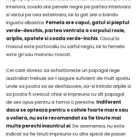
interiora, coada are penele negre pe partea interioara
si verzui pe cea exterioara, iar la gat are o banda
ingusta albastra.
Femela are capul, gatul si pieptul
verde-deschis, partea ventrala a corpului rosie,
aripile, spatele si coada verde-inchis
. Ciocul la
mascul este portocaliu cu varful negru, iar la femela
este gri sau maroniu-roscat.
Cei care doresc sa achizitioneze un papagal rege
australian trebuie sa-i asigure suficient de mult spatiu
unde sa poata sa se desfasoare, sa-si intinda aripile si
sa poata fi crescut chiar si impreuna cu alt papagal
de sex opus pentru a forma o pereche.
Indiferent
daca se opteaza pentru o colivie foarte mare sau
o voliera, nu este recomandat sa fie tinute mai
multe perechi inauntrul ei
. De asemenea, nu este
indicat sa fie tinuti impreuna cu alte specii de pasari