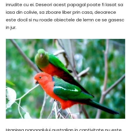
inrudite cu ei. Deseori acest papagal poate fi lasat sa
iasa din colivie, sa zboare liber prin casa, deoarece
este docil si nu roade obiectele de lemn ce se gasesc
in jur.
Hranirea papagalului australian in captivitate nu este