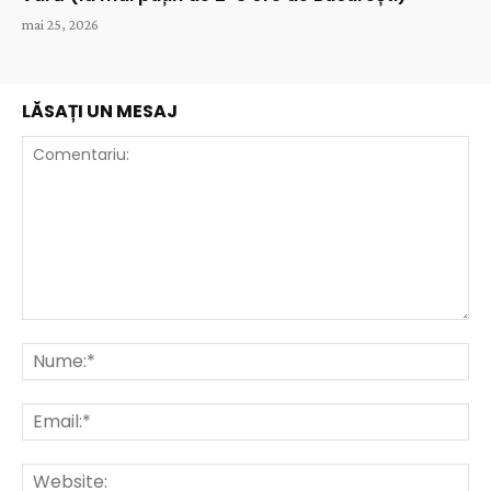
mai 25, 2026
LĂSAȚI UN MESAJ
Comentariu:
Nu
Ema
Web