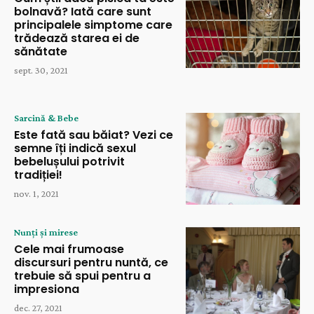
bolnavă? Iată care sunt
principalele simptome care
trădează starea ei de
sănătate
sept. 30, 2021
Sarcină & Bebe
Este fată sau băiat? Vezi ce
semne îți indică sexul
bebelușului potrivit
tradiției!
nov. 1, 2021
Nunți și mirese
Cele mai frumoase
discursuri pentru nuntă, ce
trebuie să spui pentru a
impresiona
dec. 27, 2021