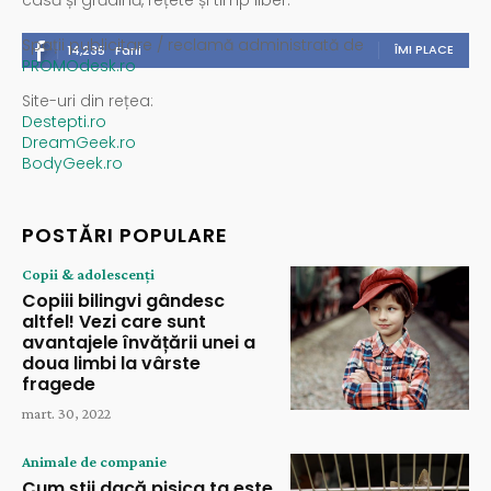
casă și grădină, rețete și timp liber.
Spații publicitare / reclamă administrată de
ÎMI PLACE
14,235
Fani
PROMOdesk.ro
Site-uri din rețea:
Destepti.ro
DreamGeek.ro
BodyGeek.ro
POSTĂRI POPULARE
Copii & adolescenți
Copiii bilingvi gândesc
altfel! Vezi care sunt
avantajele învățării unei a
doua limbi la vârste
fragede
mart. 30, 2022
Animale de companie
Cum știi dacă pisica ta este