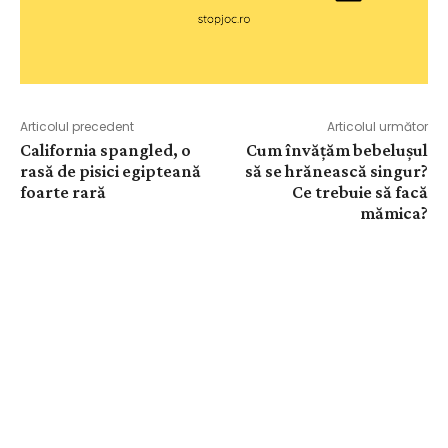
Articolul precedent
Articolul următor
California spangled, o
Cum învățăm bebelușul
rasă de pisici egipteană
să se hrănească singur?
foarte rară
Ce trebuie să facă
mămica?