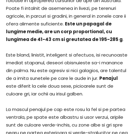
foioase in apropierea cursurilor de ape din Australia.
Poate fi intalnit de asemenea in livezi, pe terenuri
agricole, in parcuri si gradini, in general in zonele care ii
ofera alimente suficiente.
Este un papagal de
lungime medie, are un corp proportional, cu
lungimea de 41-43 cm si greutatea de 195-285 g
.
Este bland, linistit, inteligent si afectuos, isi recunoaste
imediat stapanul, deseori obisnuieste sa-i manance
din palma. Nu este agresiv si nici galagios, are talentul
de a imita sunetele pe care le aude in jur.
Penajul
este diferit la cele doua sexe, picioarele sunt de
culoare gri, iar ochii au irisul galben.
La mascul penajul pe cap este rosu la fel si pe partea
ventrala, pe spate este albastru si usor verzui, aripile
sunt de culoare verde-inchis, cu zone albe si gri spre
negru pe partea exterioara si verde-stralucitor pe cea