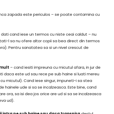
manca zapada este periculos – se poate contamina cu
 dati cand iese un termos cu niste ceai caldut – nu
tati-l sa nu ofere altor copii sa bea direct din termos
ora). Pentru sanatatea sa si un nivel crescut de
 mult
– cand iesiti impreuna cu micutul afara, in jur de
cati daca este ud sau rece pe sub haine si luati mereu
i cu micutul). Cand iese singur, impuneti-i sa stea
de hainele ude si sa se incalzeasca. Este bine, cand
care ora, sa isi dea jos orice are ud si sa se incalzeasca
eva ud).
 intra pe sub haine sau daca transpira
destul,