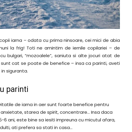
opii iarna – odata cu prima ninsoare, cei mici de abia
ni la frig! Toti ne amintim de iernile copilariei – de
u bulgari, “mozoalele”, saniuta si alte jocuri atat de
ber sunt cat se poate de benefice – insa ca parinti, aveti
in siguranta.
u parinti
itatile de iarna in aer sunt foarte benefice pentru
e anxietate, starea de spirit, concentrare… Insa daca
5-6 ani, este bine sa iesiti impreuna cu micutul afara,
dulti, ati prefera sa stati in casa…