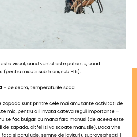
este viscol, cand vantul este puternic, cand
 (pentru micutii sub 5 ani, sub -15).
a
– pe seara, temperaturile scad.
de zapada sunt printre cele mai amuzante activitati de
este mic, pentru a il invata cateva reguli importante –
; nu se fac bulgari cu mana fara manusi (de aceea este
ii de zapada, altfel isi va scoate manusile). Daca vine
 fata si parul ude, semne de lovituri), supravegheati-l