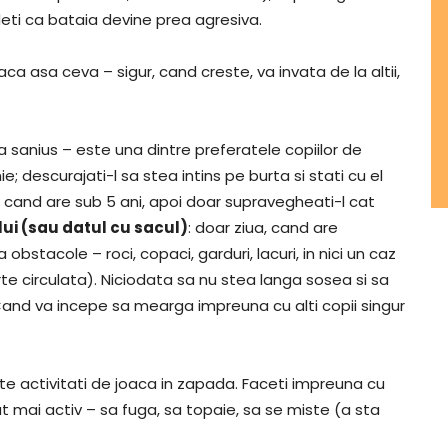
deti ca bataia devine prea agresiva.
aca asa ceva – sigur, cand creste, va invata de la altii,
a sanius – este una dintre preferatele copiilor de
e; descurajati-l sa stea intins pe burta si stati cu el
ie cand are sub 5 ani, apoi doar supravegheati-l cat
lui (sau datul cu sacul)
: doar ziua, cand are
a obstacole – roci, copaci, garduri, lacuri, in nici un caz
te circulata). Niciodata sa nu stea langa sosea si sa
. Cand va incepe sa mearga impreuna cu alti copii singur
te activitati de joaca in zapada. Faceti impreuna cu
t mai activ – sa fuga, sa topaie, sa se miste (a sta