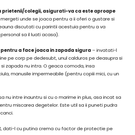
 prietenii/colegii, asigurati-va ca este aproape
 si mergeti unde se joaca pentru a ii oferi o gustare si
eauna discutati cu parintii acestuia pentru a va
personal sa il luati acasa).
entru a face joaca in zapada
sigura
– invatati-l
aine pe corp pe dedesubt, unul calduros pe deasupra si
tul si zapada nu intra. O geaca comoda, insa
iula, manusile impermeabile (pentru copiii mici, cu un
sa nu intre inauntru si cu o marime in plus, asa incat sa
tru miscarea degetelor. Este util sa ii puneti pudra
ocanci.
t
, dati-l cu putina crema cu factor de protectie pe