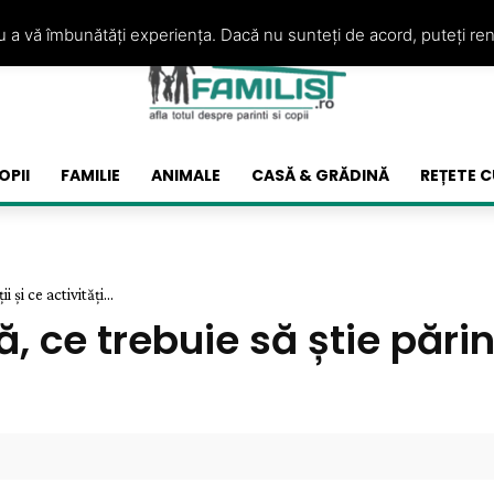
ru a vă îmbunătăți experiența. Dacă nu sunteți de acord, puteți re
OPII
FAMILIE
ANIMALE
CASĂ & GRĂDINĂ
REȚETE C
 și ce activități...
 ce trebuie să știe părinț