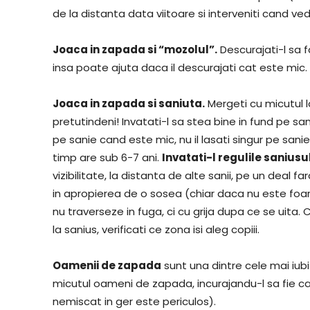
de la distanta data viitoare si interveniti cand ve
Joaca in zapada si “mozolul”.
Descurajati-l sa f
insa poate ajuta daca il descurajati cat este mic.
Joaca in zapada si saniuta.
Mergeti cu micutul l
pretutindeni! Invatati-l sa stea bine in fund pe sani
pe sanie cand este mic, nu il lasati singur pe san
timp are sub 6-7 ani.
Invatati-l regulile saniusu
vizibilitate, la distanta de alte sanii, pe un deal far
in apropierea de o sosea (chiar daca nu este foar
nu traverseze in fuga, ci cu grija dupa ce se uita
la sanius, verificati ce zona isi aleg copiii.
Oamenii de zapada
sunt una dintre cele mai iubi
micutul oameni de zapada, incurajandu-l sa fie ca
nemiscat in ger este periculos).