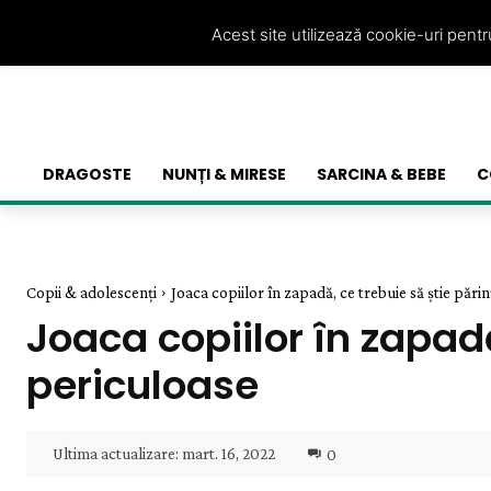
Acest site utilizează cookie-uri pent
DRAGOSTE
NUNȚI & MIRESE
SARCINA & BEBE
C
Copii & adolescenți
Joaca copiilor în zapadă, ce trebuie să știe părinții
Joaca copiilor în zapadă,
periculoase
Ultima actualizare:
mart. 16, 2022
0