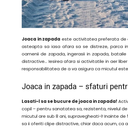
Joaca in zapada
este activitatea preferata de c
asteapta sa iasa afara sa se distreze, parca imu
oamenii de zapada, ingerasii in zapada, bataile c
distractive… Iesirea afara si activitatile in aer li
responsabilitatea de a va asigura ca micutul este 
Joaca in zapada – sfaturi pentr
Lasati-l sa se bucure de joaca in zapada!
Activ
copil – pentru sanatatea sa, rezistenta, nivelul d
micutul are sub 8 ani, supravegheati-l! Inainte de 
sa ii oferiti clipe distractive, chiar daca acum, ca a