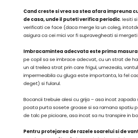
Cand creste si vrea sa stea afara impreuna cu
de casa, unde il puteti verifica periodic
. Iesiti
verificati ce face (daca merge la un coleg, intotd
asigura ca cei mici vor fi supravegheati si mergeti 
Imbracamintea adecvata este prima masura p
pe copil sa se imbrace adecvat, cu un strat de h
un al treilea strat prin care frigul, umezeala, van
impermeabila cu gluga este importanta, la fel cac
deget) si fularul.
Bocancii trebuie alesi cu grija – asa incat zapada 
poata purta sosete groase si sa ramana spatiu pen
de talc pe picioare, asa incat sa nu transpire in b
Pentru protejarea de razele soarelui si de van