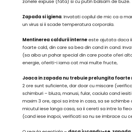
zonele expuse (fata) si cu putin balsam de buze.
Zapada si igiena
. Invatati copilul de mic ca a 
un virus si ii scade temperatura corporala.
Mentinerea caldurii interne
este ajutata daca ii
foarte cald, din care sa bea din cand in cand. Inva
(sa aiba un pahar special din care poate oferi alt
energie, oferiti-i iarna cat mai multe fructe,
Joaca in zapada nu trebuie prelungita foarte
2 ore sunt suficiente, dar doar cu miscare (verifi
schimburi – bluza, manusi, fular, caciula cand iesit
maxim 3 ore, apoi sa intre in casa, sa se schimbe 
micutul iese langa casa, sa ii cereti sa intre la fie
(cand iese inapoi, verificati sa nu se imbrace cu c
O regula esentiala –
daca jucandu-se, zapada ii