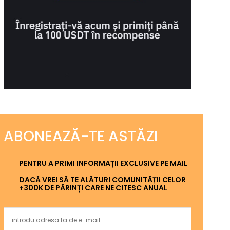
ABONEAZĂ-TE ASTĂZI
PENTRU A PRIMI INFORMAȚII EXCLUSIVE PE MAIL
DACĂ VREI SĂ TE ALĂTURI COMUNITĂȚII CELOR
+300K DE PĂRINȚI CARE NE CITESC ANUAL