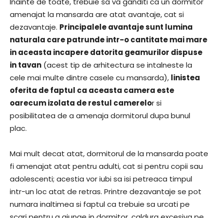
Inainte de toate, trebuie sa va ganditi ca un dormitor
amenajat la mansarda are atat avantaje, cat si
dezavantaje.
Principalele avantaje sunt lumina
naturala care patrunde intr-o cantitate mai mare
in aceasta incapere datorita geamurilor dispuse
in tavan
(acest tip de arhitectura se intalneste la
cele mai multe dintre casele cu mansarda),
linistea
oferita de faptul ca aceasta camera este
oarecum izolata de restul camerelo
r si
posibilitatea de a amenaja dormitorul dupa bunul
plac.
Mai mult decat atat, dormitorul de la mansarda poate
fi amenajat atat pentru adulti, cat si pentru copii sau
adolescenti; acestia vor iubi sa isi petreaca timpul
intr-un loc atat de retras. Printre dezavantaje se pot
numara inaltimea si faptul ca trebuie sa urcati pe
scari pentru a ajunge in dormitor, caldura excesiva pe