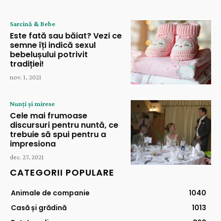
Sarcină & Bebe
Este fată sau băiat? Vezi ce
semne îți indică sexul
bebelușului potrivit
tradiției!
nov. 1, 2021
Nunți și mirese
Cele mai frumoase
discursuri pentru nuntă, ce
trebuie să spui pentru a
impresiona
dec. 27, 2021
CATEGORII POPULARE
Animale de companie
1040
Casă și grădină
1013