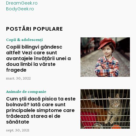
DreamGeek.ro
BodyGeek.ro
POSTĂRI POPULARE
Copii & adolescenți
Copiii bilingvi gândesc
altfel! Vezi care sunt
avantajele învățării unei a
doua limbi la vârste
fragede
mart. 30, 2022
Animale de companie
Cum știi dacă pisica ta este
bolnavă? Iată care sunt
principalele simptome care
trădează starea ei de
sănătate
sept. 30, 2021