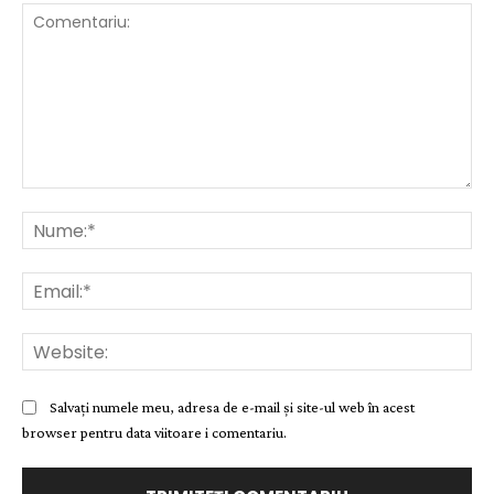
Comentariu:
Nu
Ema
Web
Salvați numele meu, adresa de e-mail și site-ul web în acest
browser pentru data viitoare i comentariu.