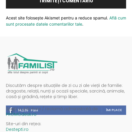
Acest site folosește Akismet pentru a reduce spamul.
Află cum
sunt procesate datele comentariilor tale
.
Discutăm despre situațiile de zi cu zi ale vieții de familie:
dragoste, relații, nunți și ocazii speciale, sarcină, animale,
casă și grădină, rețete și timp liber.
Spații publicitare / reclamă administrată de
ÎMI PLACE
14,235
Fani
PROMOdesk.ro
Site-uri din rețea:
Destepti.ro