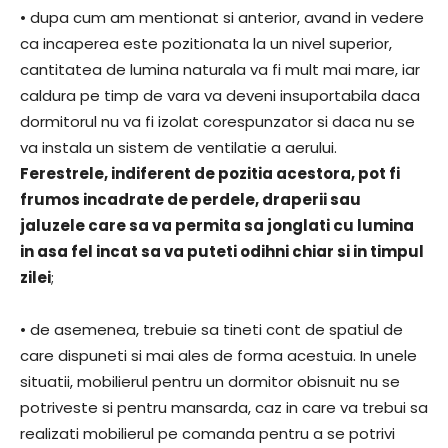
• dupa cum am mentionat si anterior, avand in vedere
ca incaperea este pozitionata la un nivel superior,
cantitatea de lumina naturala va fi mult mai mare, iar
caldura pe timp de vara va deveni insuportabila daca
dormitorul nu va fi izolat corespunzator si daca nu se
va instala un sistem de ventilatie a aerului.
Ferestrele, indiferent de pozitia acestora, pot fi
frumos incadrate de perdele, draperii sau
jaluzele care sa va permita sa jonglati cu lumina
in asa fel incat sa va puteti odihni chiar si in timpul
zilei
;
• de asemenea, trebuie sa tineti cont de spatiul de
care dispuneti si mai ales de forma acestuia. In unele
situatii, mobilierul pentru un dormitor obisnuit nu se
potriveste si pentru mansarda, caz in care va trebui sa
realizati mobilierul pe comanda pentru a se potrivi