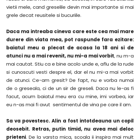
vietii mele, cand greselile devin mai importante si mai
grele decat reusitele si bucuriile.
Daca ma intreaba cineva care este cea mai mare
durere din viata mea, pot raspunde fara ezitare:
baiatul meu a plecat de acasa la 18 ani si de
atunci nu a mai revenit, nu mi-a mai vorbit
, nu m-a
mai cautat. Stiu ca e bine acolo unde e, aflu de la rude
si cunoscuti vesti despre el, dar el nu mi-a mai vorbit
de atunci. Ce-am gresit? De fapt, nu e vorba numai
de o greseala, ci de un sir de greseli. Daca nu le-as fi
facut, acum baiatul meu era cu mine, imi vorbea, iar
eu n-as mai fi avut sentimentul de vina pe care il am.
Sa va povestesc. Alin a fost intotdeauna un copil
deosebit. Retras, putin timid, nu avea mai deloc
prieteni
. De la varsta mica, scoala ii inspira mai mult