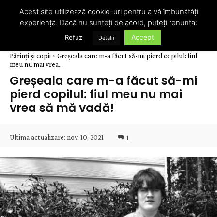
Acest site utilizează cookie-uri pentru a vă îmbunătăți
experiența. Dacă nu sunteți de acord, puteți renunța:
Accept
Refuz
Detalii
Părinți și copii
Greșeala care m-a făcut să-mi pierd copilul: fiul
meu nu mai vrea...
Greșeala care m-a făcut să-mi
pierd copilul: fiul meu nu mai
vrea să mă vadă!
Ultima actualizare:
nov. 10, 2021
1