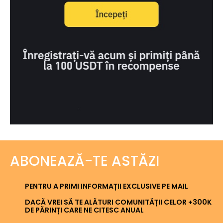
ABONEAZĂ-TE ASTĂZI
PENTRU A PRIMI INFORMAȚII EXCLUSIVE PE MAIL
DACĂ VREI SĂ TE ALĂTURI COMUNITĂȚII CELOR +300K
DE PĂRINȚI CARE NE CITESC ANUAL