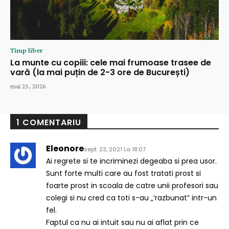
Timp liber
La munte cu copiii: cele mai frumoase trasee de
vară (la mai puțin de 2-3 ore de București)
mai 25, 2026
1 COMENTARIU
Eleonore
sept. 23, 2021 La 18:07
Ai regrete si te incriminezi degeaba si prea usor.
Sunt forte multi care au fost tratati prost si
foarte prost in scoala de catre unii profesori sau
colegi si nu cred ca toti s-au „‘razbunat” intr-un
fel.
Faptul ca nu ai intuit sau nu ai aflat prin ce