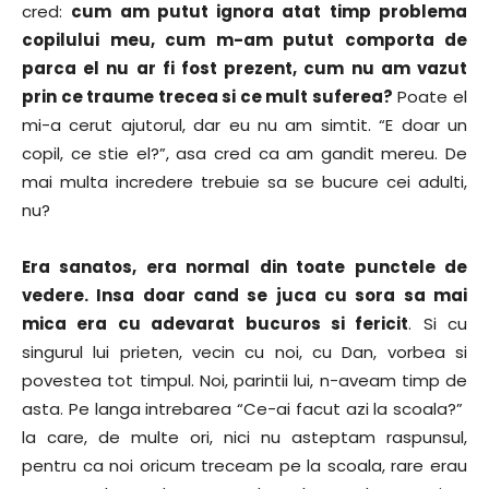
cred:
cum am putut ignora atat timp problema
copilului meu, cum m-am putut comporta de
parca el nu ar fi fost prezent, cum nu am vazut
prin ce traume trecea si ce mult suferea?
Poate el
mi-a cerut ajutorul, dar eu nu am simtit. “E doar un
copil, ce stie el?”, asa cred ca am gandit mereu. De
mai multa incredere trebuie sa se bucure cei adulti,
nu?
Era sanatos, era normal din toate punctele de
vedere. Insa doar cand se juca cu sora sa mai
mica era cu adevarat bucuros si fericit
. Si cu
singurul lui prieten, vecin cu noi, cu Dan, vorbea si
povestea tot timpul. Noi, parintii lui, n-aveam timp de
asta. Pe langa intrebarea “Ce-ai facut azi la scoala?”
la care, de multe ori, nici nu asteptam raspunsul,
pentru ca noi oricum treceam pe la scoala, rare erau