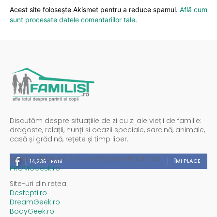
Acest site folosește Akismet pentru a reduce spamul.
Află cum
sunt procesate datele comentariilor tale
.
Discutăm despre situațiile de zi cu zi ale vieții de familie:
dragoste, relații, nunți și ocazii speciale, sarcină, animale,
casă și grădină, rețete și timp liber.
Spații publicitare / reclamă administrată de
ÎMI PLACE
14,235
Fani
PROMOdesk.ro
Site-uri din rețea:
Destepti.ro
DreamGeek.ro
BodyGeek.ro