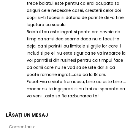
trece baiatul este pentru ca erai ocupata sa
asiguri cele necesare casei, cresterii celor doi
copii si-ti faceai si datoria de parinte de-a tine
legatura cu scoala.
Baiatul tau este ingrat si poate are nevoie de
timp ca sa-si dea seama daca nu a facut-o
deja, ca si parintii au limitele si grijile lor care-l
includ si pe el. Nu este sigur ca se va intoarce la
voi parintii si din rusinesi pentru ca timpul face
ca ochii care nu se vad sa se uite dar si ca
poate ramane ingrat….asa ca la 18 ani.
Faceti-va o viata frumoasa, bine ca este bine …
macar nu te ingrijorezi si nu trai cu speranta ca
va veni….asta sa fie razbunarea ta!
LĂSAȚI UN MESAJ