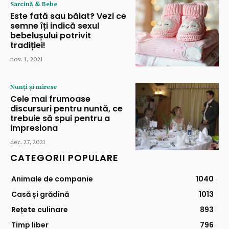
Sarcină & Bebe
Este fată sau băiat? Vezi ce
semne îți indică sexul
bebelușului potrivit
tradiției!
nov. 1, 2021
Nunți și mirese
Cele mai frumoase
discursuri pentru nuntă, ce
trebuie să spui pentru a
impresiona
dec. 27, 2021
CATEGORII POPULARE
Animale de companie
1040
Casă și grădină
1013
Rețete culinare
893
Timp liber
796