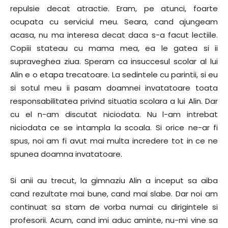
repulsie decat atractie. Eram, pe atunci, foarte
ocupata cu serviciul meu. Seara, cand ajungeam
acasa, nu ma interesa decat daca s-a facut lectiile.
Copiii stateau cu mama mea, ea le gatea si ii
supraveghea ziua. Speram ca insuccesul scolar al lui
Alin e o etapa trecatoare. La sedintele cu parintii, si eu
si sotul meu ii pasam doamnei invatatoare toata
responsabilitatea privind situatia scolara a lui Alin. Dar
cu el n-am discutat niciodata. Nu l-am intrebat
niciodata ce se intampla la scoala. Si orice ne-ar fi
spus, noi am fi avut mai multa incredere tot in ce ne
spunea doamna invatatoare.
Si anii au trecut, la gimnaziu Alin a inceput sa aiba
cand rezultate mai bune, cand mai slabe. Dar noi am
continuat sa stam de vorba numai cu dirigintele si
profesorii. Acum, cand imi aduc aminte, nu-mi vine sa