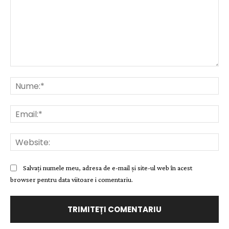
Comentariu:
Nu
Ema
Web
Salvați numele meu, adresa de e-mail și site-ul web în acest
browser pentru data viitoare i comentariu.