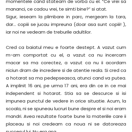
momentele cand stateam de vorba cu el. “Ce vrei sa
mananci, ce cadou vrei, te simti bine?” si atat.
Sigur, ieseam la plimbare in parc, mergeam la tara,
dar… copiii se jucau impreuna (doar asa sunt copiii! ),
iar noi ne vedeam de treburile adultilor.
Cred ca baiatul meu e foarte destept. A vazut cum
m-am comportat cu el, a vazut ca nu incercam
macar sa ma corectez, a vazut ca nu ii acordam
niciun dram de incredere si de atentie reala. Si cred ca
a hotarat sa ma pedepseasca, atunci cand va putea.
A implinit 16 ani, pe urma 17 ani, era din ce in ce mai
independent si hotarat. Stia sa se descurce si isi
impunea punctul de vedere in orice situatie. Acum, la
scoala, ni se spuneau lucruri bune despre el si noi eram
mandri. Avea rezultate foarte bune la materiile care ii
placeau si noi credeam ca noua ni se datoreaza
succesul lui. Nu era asa.