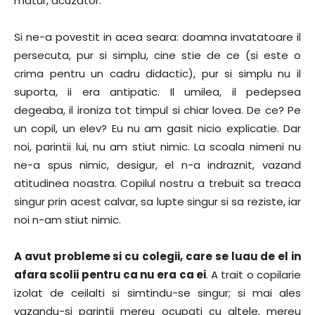
matur, acuzator.
Si ne-a povestit in acea seara: doamna invatatoare il
persecuta, pur si simplu, cine stie de ce (si este o
crima pentru un cadru didactic), pur si simplu nu il
suporta, ii era antipatic. Il umilea, il pedepsea
degeaba, il ironiza tot timpul si chiar lovea. De ce? Pe
un copil, un elev? Eu nu am gasit nicio explicatie. Dar
noi, parintii lui, nu am stiut nimic. La scoala nimeni nu
ne-a spus nimic, desigur, el n-a indraznit, vazand
atitudinea noastra. Copilul nostru a trebuit sa treaca
singur prin acest calvar, sa lupte singur si sa reziste, iar
noi n-am stiut nimic.
A avut probleme si cu colegii, care se luau de el in
afara scolii pentru ca nu era ca ei
. A trait o copilarie
izolat de ceilalti si simtindu-se singur; si mai ales
vazandu-si parintii mereu ocupati cu altele, mereu