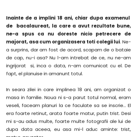
Inainte de a implini 18 ani, chiar dupa examenul
de bacalaureat, la care a avut rezultate bune,
ne-a spus ca nu doreste nicio petrecere de
majorat, asa cum organizasera toti colegii lui
. Ne-
a surprins, dar am fost de acord, scapam de o bataie
de cap, nu-i asa? Nu l-am intrebat de ce, nu ne-am
ingrijorat si, inca o data, n-am comunicat cu el. De
fapt, el planuise in amanunt totul.
In seara zilei in care implinea 18 ani, am organizat o
masa in familie. Noua ni s-a parut totul normal, eram
veseli, faceam planuri la ce faculate sa se inscrie… El
era foarte retinut, arata foarte matur, putin trist. Desi
mi s-au adus multe, foarte multe fotografii ale lui de
dupa data aceea, eu asa mi-l aduc aminte: trist,