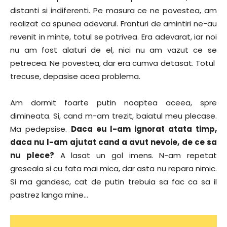
distanti si indiferenti. Pe masura ce ne povestea, am
realizat ca spunea adevarul. Franturi de amintiri ne-au
revenit in minte, totul se potrivea. Era adevarat, iar noi
nu am fost alaturi de el, nici nu am vazut ce se
petrecea. Ne povestea, dar era cumva detasat. Totul
trecuse, depasise acea problema.
Am dormit foarte putin noaptea aceea, spre
dimineata. Si, cand m-am trezit, baiatul meu plecase.
Ma pedepsise.
Daca eu l-am ignorat atata timp,
daca nu l-am ajutat cand a avut nevoie, de ce sa
nu plece?
A lasat un gol imens. N-am repetat
greseala si cu fata mai mica, dar asta nu repara nimic.
Si ma gandesc, cat de putin trebuia sa fac ca sa il
pastrez langa mine…