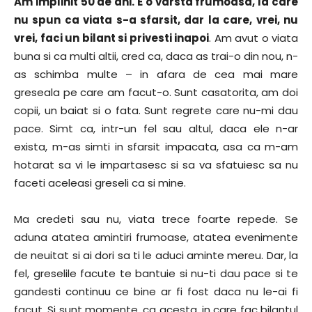
Am implinit 50 de ani. E o varsta frumoasa, la care
nu spun ca viata s-a sfarsit, dar la care, vrei, nu
vrei, faci un bilant si privesti inapoi
. Am avut o viata
buna si ca multi altii, cred ca, daca as trai-o din nou, n-
as schimba multe – in afara de cea mai mare
greseala pe care am facut-o. Sunt casatorita, am doi
copii, un baiat si o fata. Sunt regrete care nu-mi dau
pace. Simt ca, intr-un fel sau altul, daca ele n-ar
exista, m-as simti in sfarsit impacata, asa ca m-am
hotarat sa vi le impartasesc si sa va sfatuiesc sa nu
faceti aceleasi greseli ca si mine.
Ma credeti sau nu, viata trece foarte repede. Se
aduna atatea amintiri frumoase, atatea evenimente
de neuitat si ai dori sa ti le aduci aminte mereu. Dar, la
fel, greselile facute te bantuie si nu-ti dau pace si te
gandesti continuu ce bine ar fi fost daca nu le-ai fi
facut. Si sunt momente, ca acesta, in care fac bilantul